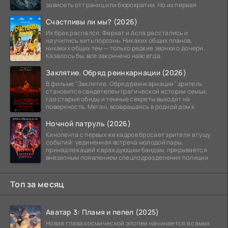
зависеть от границ или бюрократии. Но их первая
Счастливы ли мы? (2026)
Их брак распался. Ферхат и Асла расстались и
научились жить порознь. Никаких общих планов,
никаких общих тем — только редкие звонки о дочери.
Казалось бы, все закончено навсегда.
Заклятие. Обряд реинкарнации (2026)
В фильме "Заклятие. Обряд реинкарнации" зритель
становится свидетелем трагической истории семьи,
где старые обиды и темные секреты выходят на
поверхность. Меган, возвращаясь в родной дом к
Ночной патруль (2026)
Кинолента с первых же кадров бросает зрителя в гущу
событий: уединенная встреча молодой пары,
принадлежащей к враждующим бандам, прерывается
внезапным появлением спецподразделения полиции
Топ за месяц
Аватар 3: Пламя и пепел (2025)
Новая глава космической эпопеи начинается в самых