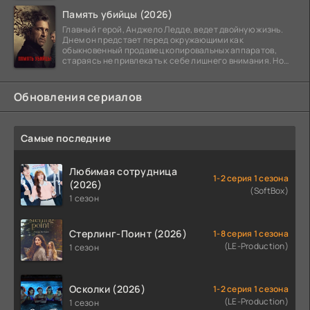
Память убийцы (2026)
Главный герой, Анджело Ледде, ведет двойную жизнь.
Днем он предстает перед окружающими как
обыкновенный продавец копировальных аппаратов,
стараясь не привлекать к себе лишнего внимания. Но
когда
Обновления сериалов
Самые последние
Любимая сотрудница
1-2 серия 1 сезона
(2026)
(SoftBox)
1 сезон
Стерлинг-Поинт (2026)
1-8 серия 1 сезона
(LE-Production)
1 сезон
Осколки (2026)
1-2 серия 1 сезона
(LE-Production)
1 сезон