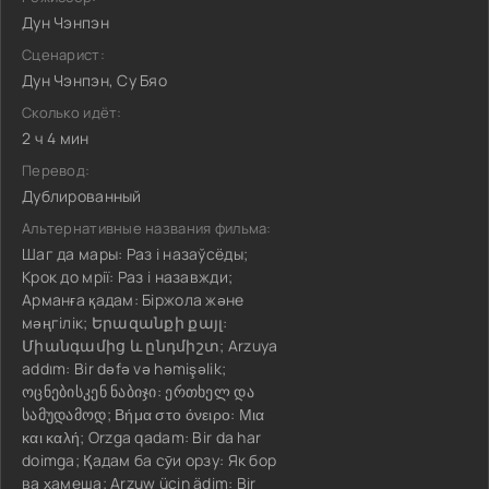
Дун Чэнпэн
Сценарист:
Дун Чэнпэн, Су Бяо
Сколько идёт:
2 ч 4 мин
Перевод:
Дублированный
Альтернативные названия фильма:
Шаг да мары: Раз і назаўсёды;
Крок до мрії: Раз і назавжди;
Арманға қадам: Біржола және
мәңгілік; Երազանքի քայլ:
Միանգամից և ընդմիշտ; Arzuya
addım: Bir dəfə və həmişəlik;
ოცნებისკენ ნაბიჯი: ერთხელ და
სამუდამოდ; Βήμα στο όνειρο: Μια
και καλή; Orzga qadam: Bir da har
doimga; Қадам ба сӯи орзу: Як бор
ва ҳамеша; Arzuw üçin ädim: Bir