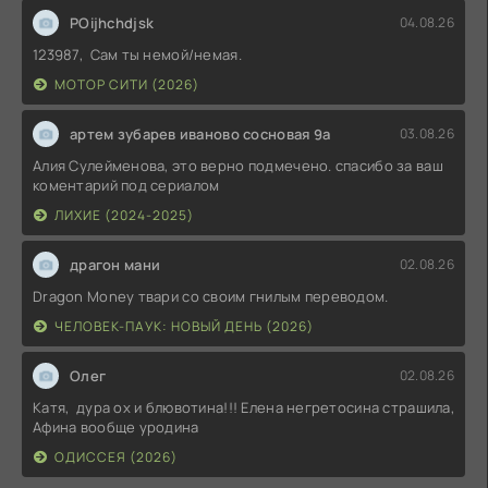
POijhchdjsk
04.08.26
123987, Сам ты немой/немая.
МОТОР СИТИ (2026)
артем зубарев иваново сосновая 9а
03.08.26
Алия Сулейменова, это верно подмечено. спасибо за ваш
коментарий под сериалом
ЛИХИЕ (2024-2025)
драгон мани
02.08.26
Dragon Money твари со своим гнилым переводом.
ЧЕЛОВЕК-ПАУК: НОВЫЙ ДЕНЬ (2026)
Олег
02.08.26
Катя, дура ох и блювотина!!! Елена негретосина страшила,
Афина вообще уродина
ОДИССЕЯ (2026)