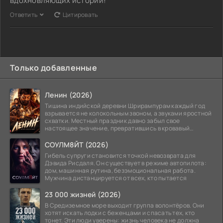
вдохновляющих историй!
Ответить
Цитировать
Только добавленные
Ленин (2026)
Тишина индийской деревни Шрирампурам каждый год
взрывается не колокольным звоном, а звуками яростной
схватки. Местный праздник давно забыл свое
настоящее значение, превратившись в кровавый
ритуал.
СОУЛМ8ЙТ (2026)
Гибель супруги становится точкой невозврата для
Дэвида Рисдаля. Он существует в режиме автопилота:
дом, машинная рутина, безэмоциональная работа.
Мужчина дистанцируется от всех, кто пытается
23 000 жизней (2026)
В Средиземное море выходит группа волонтёров. Они
хотят искать лодки с беженцами и спасать тех, кто
тонет. Эти люди уверены: жизнь человека не должна