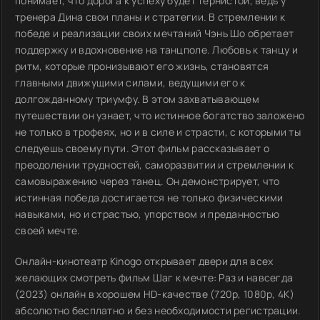
понимает, что дорога к успеху будет тернистой, ведь у
тренера Дина свои планы и стратегии. В стремлении к
победе и реализации своих мечтаний Чэнь Шо обретает
поддержку и вдохновение на танцполе. Любовь к танцу и
ритм, которые пронизывают его жизнь, становятся
главными движущими силами, ведущими его к
долгожданному триумфу. В этом захватывающем
путешествии он узнает, что истинное богатство заложено
не только в трофеях, но и в силе и страсти, с которыми ты
следуешь своему пути. Этот фильм рассказывает о
преодолении трудностей, саморазвитии и стремлении к
самовыражению через танец. Он демонстрирует, что
истинная победа достигается не только физическими
навыками, но и страстью, упорством и преданностью
своей мечте.
Онлайн-кинотеатр Kinogo открывает двери для всех
желающих смотреть фильм Шаг к мечте: Раз и навсегда
(2023) онлайн в хорошем HD-качестве (720p, 1080p, 4K)
абсолютно бесплатно и без необходимости регистрации.