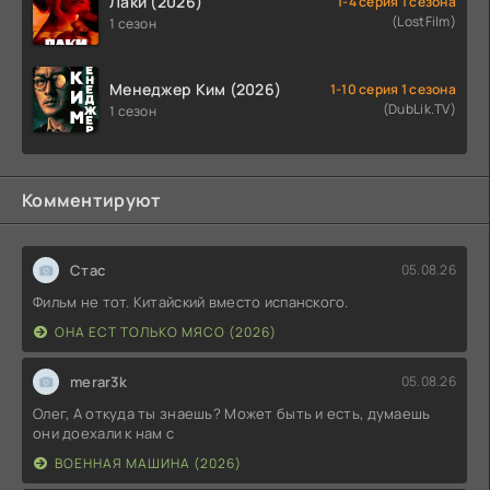
Лаки (2026)
1-4 серия 1 сезона
(LostFilm)
1 сезон
Менеджер Ким (2026)
1-10 серия 1 сезона
(DubLik.TV)
1 сезон
Комментируют
Стас
05.08.26
Фильм не тот. Китайский вместо испанского.
ОНА ЕСТ ТОЛЬКО МЯСО (2026)
merar3k
05.08.26
Олег, А откуда ты знаешь? Может быть и есть, думаешь
они доехали к нам с
ВОЕННАЯ МАШИНА (2026)