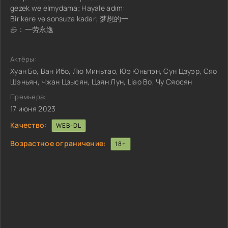
gezek we elmydama; Hayale adım:
Bir kere ve sonsuza kadar; 梦想的一
步：一劳永逸
Актёры:
Хуан Бо, Ван Ибо, Лю Миньтао, Юэ Юньпэн, Сун Цзуэр, Сяо
Шэньян, Чжан Цзысян, Цзян Лун, Liao Bo, Чу Сяосян
Премьера:
17 июня 2023
Качество:
WEB-DL
Возрастное ограничение:
18+