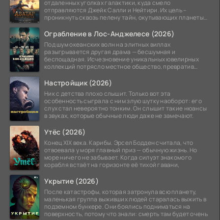
отдаленных уголках галактики, куда смело
отправляются Джейк Салли и Нейтири. Их цель –
проникнуть сквозь пелену тайн, окутывающих планеты
системы
Ограбление в Лос-Анджелесе (2026)
Под шум океанских волн на элитных виллах
разыгрывается другая драма — бесшумная и
беспощадная. Исчезновение уникальных ювелирных
коллекций потрясло местное общество, превратив
побережье из курорта в
Настройщик (2026)
Ник с детства плохо слышит. Только вот эта
особенность сыграла с ним злую шутку наоборот: его
слух стал невероятно тонким. Он слышит такие нюансы
в звуках, которые обычные люди даже не замечают.
Утёс (2026)
Конец XIX века. Карибы. Эрсел Бодден считала, что
отвоевала у моря главный приз — обычную жизнь. Но
море ничего не забывает. Когда силуэт знакомого
корабля встаёт на горизонте её тихой гавани,
Укрытие (2026)
После катастрофы, которая затронула всю планету,
маленькая группа выживших людей старалась выжить в
подземном бункере. Они боялись подниматься на
поверхность, потому что знали: смерть там будет очень