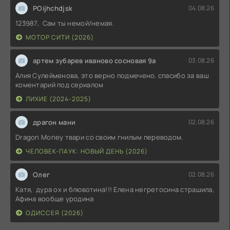
POijhchdjsk
04.08.26
123987, Сам ты немой/немая.
МОТОР СИТИ (2026)
артем зубарев иваново сосновая 9а
03.08.26
Алия Сулейменова, это верно подмечено. спасибо за ваш
коментарий под сериалом
ЛИХИЕ (2024-2025)
драгон мани
02.08.26
Dragon Money твари со своим гнилым переводом.
ЧЕЛОВЕК-ПАУК: НОВЫЙ ДЕНЬ (2026)
Олег
02.08.26
Катя, дура ох и блювотина!!! Елена негретосина страшила,
Афина вообще уродина
ОДИССЕЯ (2026)