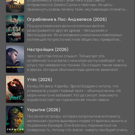
отдаленных уголках галактики, куда смело
отправляются Джейк Салли и Нейтири. Их цель –
проникнуть сквозь пелену тайн, окутывающих планеты
системы
Ограбление в Лос-Анджелесе (2026)
Под шум океанских волн на элитных виллах
разыгрывается другая драма — бесшумная и
беспощадная. Исчезновение уникальных ювелирных
коллекций потрясло местное общество, превратив
побережье из курорта в
Настройщик (2026)
Ник с детства плохо слышит. Только вот эта
особенность сыграла с ним злую шутку наоборот: его
слух стал невероятно тонким. Он слышит такие нюансы
в звуках, которые обычные люди даже не замечают.
Утёс (2026)
Конец XIX века. Карибы. Эрсел Бодден считала, что
отвоевала у моря главный приз — обычную жизнь. Но
море ничего не забывает. Когда силуэт знакомого
корабля встаёт на горизонте её тихой гавани,
Укрытие (2026)
После катастрофы, которая затронула всю планету,
маленькая группа выживших людей старалась выжить в
подземном бункере. Они боялись подниматься на
поверхность, потому что знали: смерть там будет очень