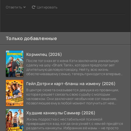
Ответить
Цитировать
Только добавленные
Кормилец (2026)
После того как его жена Кэти заключила уникальную
сделку на шоу «Shark Tank», которая предполагает
длительную деловую поездку, Нейту, всю жизнь
обеспечивавшему семью, теперь приходится впервые
стать
Гейл Дотри и карт-бланш на измену (2026)
В центре сюжета оказывается девушка из провинции,
которая решает связать свою судьбу с молодым
человеком. Они заключают необычное соглашение,
позволяющее ему в любой момент получить от нее
прощение
Худшие каникулы Саммер (2026)
Жизнь подростка с нестабильной психикой
превращается в ад, когда она узнаёт, с кем ей придётся
разделить каникулы. Избранник её мамы — не просто