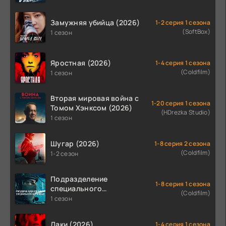
Замужняя убийца (2026)
1-2 серия 1 сезона
(SoftBox)
1 сезон
Яростная (2026)
1-4 серия 1 сезона
(Coldfilm)
1 сезон
Вторая мировая война с
1-20 серия 1 сезона
Томом Хэнксом (2026)
(HDrezka Studio)
1 сезон
Шугар (2026)
1-8 серия 2 сезона
(Coldfilm)
1-2 сезон
Подразделение
1-8 серия 1 сезона
специального
(Coldfilm)
назначения (2026)
1 сезон
Лаки (2026)
1-4 серия 1 сезона