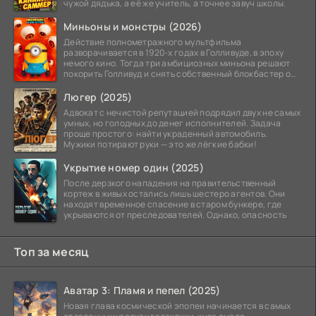
чужой дядька, а её же учитель, а точнее завуч школы.
Миньоны и монстры (2026)
Действие полнометражного мультфильма
разворачивается в 1920-х годах в Голливуде, в эпоху
немого кино. Тогда три амбициозных миньона решают
покорить Голливуд и снять собственный блокбастер о
монстрах.
Люгер (2025)
Адвокат с нечистой репутацией подрядил двух не самых
умных, но голодных до денег исполнителей. Задача
проще простого: найти украденный автомобиль.
Мужики потирают руки — это же лёгкие бабки!
Укрытие номер один (2025)
После дерзкого нападения на правительственный
кортеж в живых остались лишь шестеро агентов. Они
находят временное спасение в старом бункере, где
укрываются от преследователей. Однако, опасность
Топ за месяц
Аватар 3: Пламя и пепел (2025)
Новая глава космической эпопеи начинается в самых