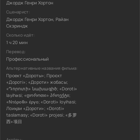
Джордж Генри Хортон
Сценарист:
Джордж Генри Хортон, Райан
Скэриндж
Сколько идёт:
1 ч 20 мин
Перевод:
Профессиональный
Альтернативные названия фильма:
Проект «Дороты»; Проєкт
«Дороті»; «Дороти» жобасы;
«Դորոտի» նախագիծ; «Doroti»
layihəsi; «დოროთი» პროექტი;
«Ντόροθι» έργο; «Doroti» loyihasi;
Лоиҳаи «Дороти»; «Doroti»
taslamasy; «Doroti» projesi; «多萝
西»项目
Актёры: