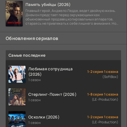
Память убийцы (2026)
Главный герой, Анджело Ледде, ведет двойную жизнь.
Днем он предстает перед окружающими как
обыкновенный продавец копировальных аппаратов,
стараясь не привлекать к себе лишнего внимания. Но
когда
Обновления сериалов
Самые последние
Любимая сотрудница
1-2 серия 1 сезона
(2026)
(SoftBox)
1 сезон
Стерлинг-Поинт (2026)
1-8 серия 1 сезона
(LE-Production)
1 сезон
Осколки (2026)
1-2 серия 1 сезона
(LE-Production)
1 сезон