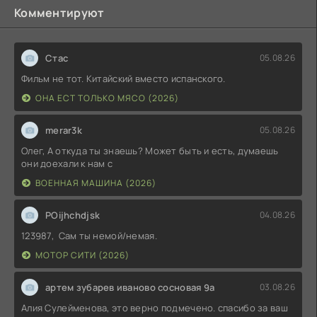
Комментируют
Стас
05.08.26
Фильм не тот. Китайский вместо испанского.
ОНА ЕСТ ТОЛЬКО МЯСО (2026)
merar3k
05.08.26
Олег, А откуда ты знаешь? Может быть и есть, думаешь
они доехали к нам с
ВОЕННАЯ МАШИНА (2026)
POijhchdjsk
04.08.26
123987, Сам ты немой/немая.
МОТОР СИТИ (2026)
артем зубарев иваново сосновая 9а
03.08.26
Алия Сулейменова, это верно подмечено. спасибо за ваш