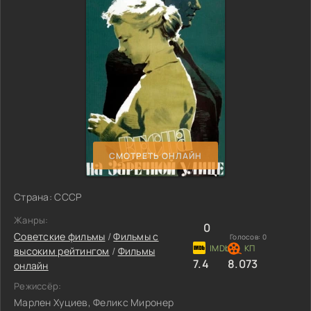
СМОТРЕТЬ ОНЛАЙН
Страна: СССР
Жанры:
0
Советские фильмы
/
Фильмы с
Голосов:
0
высоким рейтингом
/
Фильмы
7.4
8.073
онлайн
Режиссёр:
Марлен Хуциев, Феликс Миронер