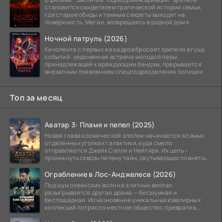
становится свидетелем трагической истории семьи,
где старые обиды и темные секреты выходят на
поверхность. Меган, возвращаясь в родной дом к
Ночной патруль (2026)
Кинолента с первых же кадров бросает зрителя в гущу
событий: уединенная встреча молодой пары,
принадлежащей к враждующим бандам, прерывается
внезапным появлением спецподразделения полиции
Топ за месяц
Аватар 3: Пламя и пепел (2025)
Новая глава космической эпопеи начинается в самых
отдаленных уголках галактики, куда смело
отправляются Джейк Салли и Нейтири. Их цель –
проникнуть сквозь пелену тайн, окутывающих планеты
системы
Ограбление в Лос-Анджелесе (2026)
Под шум океанских волн на элитных виллах
разыгрывается другая драма — бесшумная и
беспощадная. Исчезновение уникальных ювелирных
коллекций потрясло местное общество, превратив
побережье из курорта в