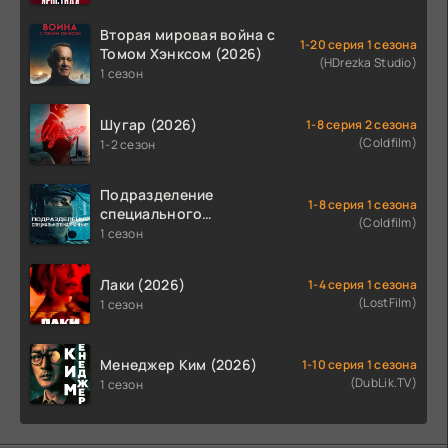
Вторая мировая война с
1-20 серия 1 сезона
Томом Хэнксом (2026)
(HDrezka Studio)
1 сезон
Шугар (2026)
1-8 серия 2 сезона
(Coldfilm)
1-2 сезон
Подразделение
1-8 серия 1 сезона
специального
(Coldfilm)
назначения (2026)
1 сезон
Лаки (2026)
1-4 серия 1 сезона
(LostFilm)
1 сезон
Менеджер Ким (2026)
1-10 серия 1 сезона
(DubLik.TV)
1 сезон