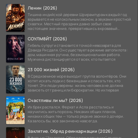
Ленин (2026)
Тишина индийской деревни Шрирампурам каждый год
взрывается не колокольным звоном, а звуками яростной
схватки. Местный праздник давно забыл свое
настоящее значение, превратившись в кровавый
ритуал.
СОУЛМ8ЙТ (2026)
Гибель супруги становится точкой невозврата для
Дэвида Рисдаля. Он существует в режиме автопилота:
дом, машинная рутина, безэмоциональная работа.
Мужчина дистанцируется от всех, кто пытается
23 000 жизней (2026)
В Средиземное море выходит группа волонтёров. Они
хотят искать лодки с беженцами и спасать тех, кто
тонет. Эти люди уверены: жизнь человека не должна
зависеть от границ или бюрократии. Но их первая
Счастливы ли мы? (2026)
Их брак распался. Ферхат и Асла расстались и
научились жить порознь. Никаких общих планов,
никаких общих тем — только редкие звонки о дочери.
Казалось бы, все закончено навсегда.
Заклятие. Обряд реинкарнации (2026)
В фильме "Заклятие. Обряд реинкарнации" зритель