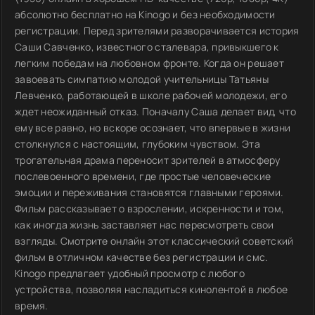
абсолютно бесплатно на Kinogo и без необходимости
регистрации. Перед зрителями разворачивается история
Саши Савченко, известного сталевара, привыкшего к
легким победам на любовном фронте. Когда он решает
завоевать симпатию молодой учительницы Татьяны
Левченко, работающей в школе рабочей молодежи, его
ждет неожиданный отказ. Поначалу Саша делает вид, что
ему все равно, но вскоре осознает, что впервые в жизни
столкнулся с настоящим, глубоким чувством. Эта
трогательная драма переносит зрителей в атмосферу
послевоенного времени, где простые человеческие
эмоции и переживания становятся главными героями.
Фильм рассказывает о взрослении, искренности и том,
как иногда жизнь заставляет нас пересмотреть свои
взгляды. Смотрите онлайн этот классический советский
фильм в отличном качестве без регистрации и смс.
Kinogo предлагает удобный просмотр с любого
устройства, позволяя насладиться кинолентой в любое
время.