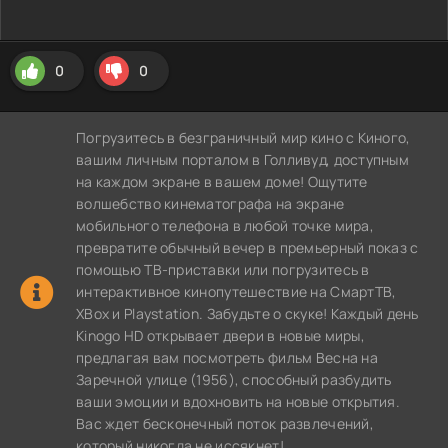
0
0
Погрузитесь в безграничный мир кино с Киного,
вашим личным порталом в Голливуд, доступным
на каждом экране в вашем доме! Ощутите
волшебство кинематографа на экране
мобильного телефона в любой точке мира,
превратите обычный вечер в премьерный показ с
помощью ТВ-приставки или погрузитесь в
интерактивное кинопутешествие на СмартТВ,
XBox и Playstation. Забудьте о скуке! Каждый день
Kinogo HD открывает двери в новые миры,
предлагая вам посмотреть фильм Весна на
Заречной улице (1956), способный разбудить
ваши эмоции и вдохновить на новые открытия.
Вас ждет бесконечный поток развлечений,
который никогда не иссякнет!