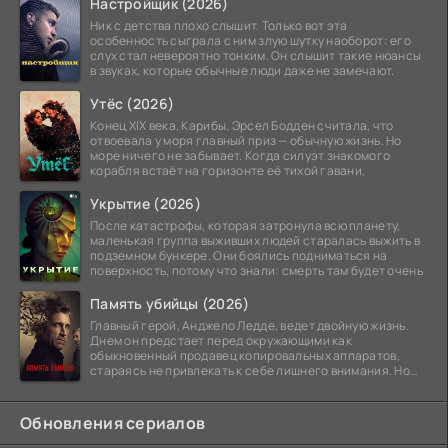
Настройщик (2026)
Ник с детства плохо слышит. Только вот эта
особенность сыграла с ним злую шутку наоборот: его
слух стал невероятно тонким. Он слышит такие нюансы
в звуках, которые обычные люди даже не замечают.
Утёс (2026)
Конец XIX века. Карибы. Эрсел Бодден считала, что
отвоевала у моря главный приз — обычную жизнь. Но
море ничего не забывает. Когда силуэт знакомого
корабля встаёт на горизонте её тихой гавани,
Укрытие (2026)
После катастрофы, которая затронула всю планету,
маленькая группа выживших людей старалась выжить в
подземном бункере. Они боялись подниматься на
поверхность, потому что знали: смерть там будет очень
Память убийцы (2026)
Главный герой, Анджело Ледде, ведет двойную жизнь.
Днем он предстает перед окружающими как
обыкновенный продавец копировальных аппаратов,
стараясь не привлекать к себе лишнего внимания. Но
когда
Обновления сериалов