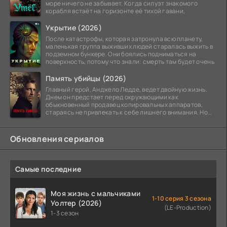
море ничего не забывает. Когда силуэт знакомого
корабля встаёт на горизонте её тихой гавани,
Укрытие (2026)
После катастрофы, которая затронула всю планету,
маленькая группа выживших людей старалась выжить в
подземном бункере. Они боялись подниматься на
поверхность, потому что знали: смерть там будет очень
Память убийцы (2026)
Главный герой, Анджело Ледде, ведет двойную жизнь.
Днем он предстает перед окружающими как
обыкновенный продавец копировальных аппаратов,
стараясь не привлекать к себе лишнего внимания. Но
когда
Обновления сериалов
Самые последние
Моя жизнь с мальчиками
1-10 серия 3 сезона
Уолтер (2026)
(LE-Production)
1-3 сезон