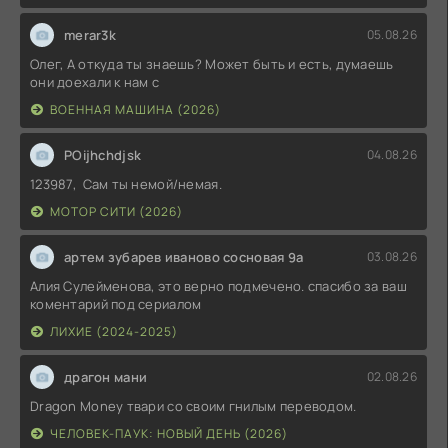
merar3k
05.08.26
Олег, А откуда ты знаешь? Может быть и есть, думаешь
они доехали к нам с
ВОЕННАЯ МАШИНА (2026)
POijhchdjsk
04.08.26
123987, Сам ты немой/немая.
МОТОР СИТИ (2026)
артем зубарев иваново сосновая 9а
03.08.26
Алия Сулейменова, это верно подмечено. спасибо за ваш
коментарий под сериалом
ЛИХИЕ (2024-2025)
драгон мани
02.08.26
Dragon Money твари со своим гнилым переводом.
ЧЕЛОВЕК-ПАУК: НОВЫЙ ДЕНЬ (2026)