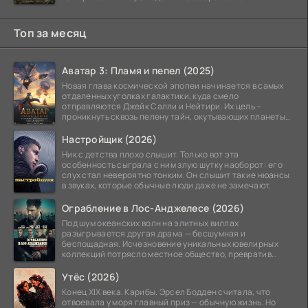
Топ за месяц
Аватар 3: Пламя и пепел (2025)
Новая глава космической эпопеи начинается в самых
отдаленных уголках галактики, куда смело
отправляются Джейк Салли и Нейтири. Их цель –
проникнуть сквозь пелену тайн, окутывающих планеты
системы
Настройщик (2026)
Ник с детства плохо слышит. Только вот эта
особенность сыграла с ним злую шутку наоборот: его
слух стал невероятно тонким. Он слышит такие нюансы
в звуках, которые обычные люди даже не замечают.
Ограбление в Лос-Анджелесе (2026)
Под шум океанских волн на элитных виллах
разыгрывается другая драма — бесшумная и
беспощадная. Исчезновение уникальных ювелирных
коллекций потрясло местное общество, превратив
побережье из курорта в
Утёс (2026)
Конец XIX века. Карибы. Эрсел Бодден считала, что
отвоевала у моря главный приз — обычную жизнь. Но