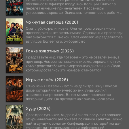
обязанности офицера воздушной полиции. Сначала
перелет ничем не примечателен. Пассажиры
устроились в креслах. Экипаж выполняет свою работу.
Лайнер
Чокнутая святоша (2026)
Ома глубоко религиозна. Она не просто верит — она
проповедует, ищет в этом смысл. Однажды на проповеди
она знакомится с Эмекой. Этот человек не разделяет её
взглядов. Более того, он борется с
Гонка животных (2026)
Представьте мир, где лотерея — это не развлечение, а
приговор. Номера, выпавшие в тираже, определяют тех,
кому предстоит бежать смертельную дистанцию. Люди,
которым достались эти номера, становятся
Игры с огнём (2026)
Отношения Натали и Лафлина дали трещину. Пожар в
доме, который чуть не унёс жизни, лишь усилил
взаимное напряжение. В этот момент появляется
пожарный Джек. Он приходит на помощь, но за этим
стоит его
Худу (2026)
Двое преступников, Андре и Алисса, получают задание
от криминального авторитета по кличке Капитан. Нужно
найти сундук с золотом Конфедерации, который когда-
то спрятали в старом здании на заброшенной