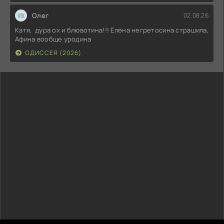
Олег
02.08.26
Катя, дура ох и блювотина!!! Елена негретосина страшила,
Афина вообще уродина
ОДИССЕЯ (2026)