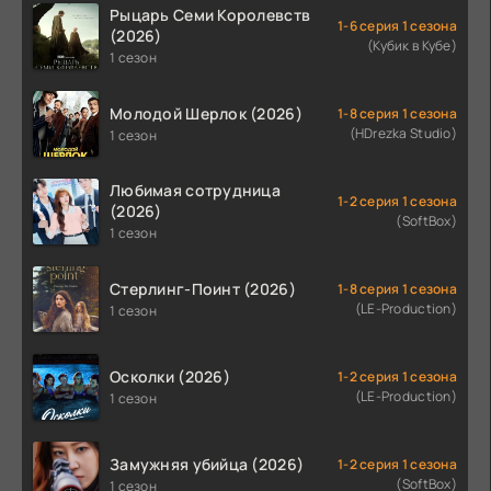
Рыцарь Семи Королевств
1-6 серия 1 сезона
(2026)
(Кубик в Кубе)
1 сезон
Молодой Шерлок (2026)
1-8 серия 1 сезона
(HDrezka Studio)
1 сезон
Любимая сотрудница
1-2 серия 1 сезона
(2026)
(SoftBox)
1 сезон
Стерлинг-Поинт (2026)
1-8 серия 1 сезона
(LE-Production)
1 сезон
Осколки (2026)
1-2 серия 1 сезона
(LE-Production)
1 сезон
Замужняя убийца (2026)
1-2 серия 1 сезона
(SoftBox)
1 сезон