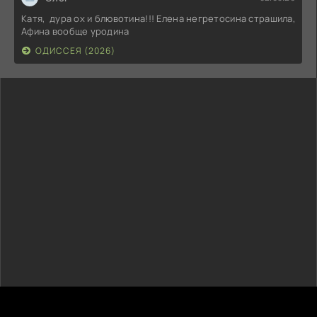
Катя, дура ох и блювотина!!! Елена негретосина страшила,
Афина вообще уродина
ОДИССЕЯ (2026)