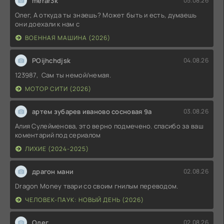
merar3k
05.08.26
Олег, А откуда ты знаешь? Может быть и есть, думаешь
они доехали к нам с
ВОЕННАЯ МАШИНА (2026)
POijhchdjsk
04.08.26
123987, Сам ты немой/немая.
МОТОР СИТИ (2026)
артем зубарев иваново сосновая 9а
03.08.26
Алия Сулейменова, это верно подмечено. спасибо за ваш
коментарий под сериалом
ЛИХИЕ (2024-2025)
драгон мани
02.08.26
Dragon Money твари со своим гнилым переводом.
ЧЕЛОВЕК-ПАУК: НОВЫЙ ДЕНЬ (2026)
Олег
02.08.26