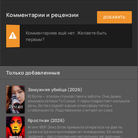
Комментарии и рецензии
ДОБАВИТЬ
Комментариев ещё нет. Желаете быть
первым?
Только добавленные
Замужняя убийца (2026)
Ю Бо На — эталон спокойствия и заботы. Она давно
замужем за Квон Тэ Соном. У пары подрастает малышка-
дочь. Бо На создаёт в доме атмосферу тепла и
стабильности. Родственники считают их союз
Яростная (2026)
Агент ФБР Элис Блэк привыкла опираться на факты,
даже когда они противоречат очевидному. Её новое
задание — расследование нескольких загадочных