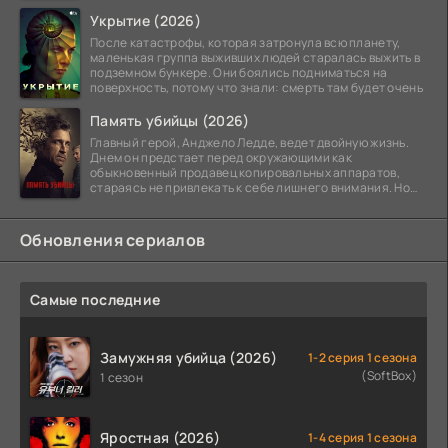
Укрытие (2026)
После катастрофы, которая затронула всю планету,
маленькая группа выживших людей старалась выжить в
подземном бункере. Они боялись подниматься на
поверхность, потому что знали: смерть там будет очень
Память убийцы (2026)
Главный герой, Анджело Ледде, ведет двойную жизнь.
Днем он предстает перед окружающими как
обыкновенный продавец копировальных аппаратов,
стараясь не привлекать к себе лишнего внимания. Но
когда
Обновления сериалов
Самые последние
Замужняя убийца (2026)
1-2 серия 1 сезона
(SoftBox)
1 сезон
Яростная (2026)
1-4 серия 1 сезона