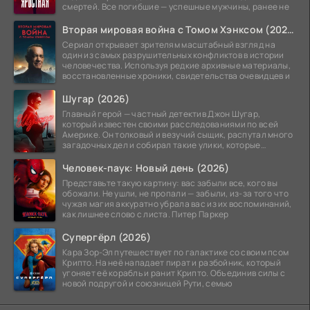
смертей. Все погибшие — успешные мужчины, ранее не
Вторая мировая война с Томом Хэнксом (2026)
Сериал открывает зрителям масштабный взгляд на
один из самых разрушительных конфликтов в истории
человечества. Используя редкие архивные материалы,
восстановленные хроники, свидетельства очевидцев и
Шугар (2026)
Главный герой — частный детектив Джон Шугар,
который известен своими расследованиями по всей
Америке. Он толковый и везучий сыщик, распутал много
загадочных дел и собирал такие улики, которые
помогли
Человек-паук: Новый день (2026)
Представьте такую картину: вас забыли все, кого вы
обожали. Не ушли, не пропали — забыли, из-за того что
чужая магия аккуратно убрала вас из их воспоминаний,
как лишнее слово с листа. Питер Паркер
Супергёрл (2026)
Кара Зор-Эл путешествует по галактике со своим псом
Крипто. На неё нападает пират и разбойник, который
угоняет её корабль и ранит Крипто. Объединив силы с
новой подругой и союзницей Рути, семью