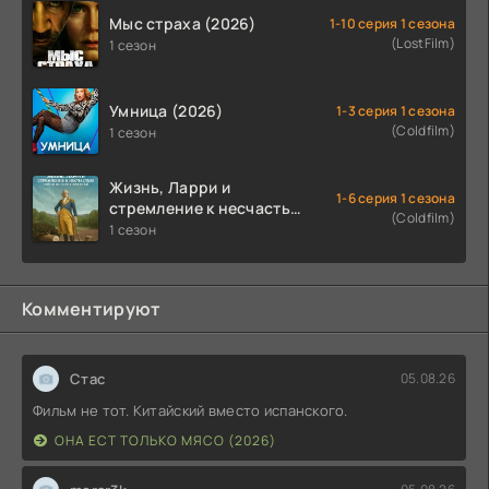
Мыс страха (2026)
1-10 серия 1 сезона
(LostFilm)
1 сезон
Умница (2026)
1-3 серия 1 сезона
(Coldfilm)
1 сезон
Жизнь, Ларри и
1-6 серия 1 сезона
стремление к несчастью:
(Coldfilm)
Почти история Америки
1 сезон
(2026)
Комментируют
Стас
05.08.26
Фильм не тот. Китайский вместо испанского.
ОНА ЕСТ ТОЛЬКО МЯСО (2026)