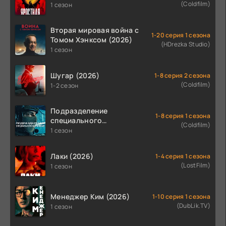
(Coldfilm)
1 сезон
Вторая мировая война с
1-20 серия 1 сезона
Томом Хэнксом (2026)
(HDrezka Studio)
1 сезон
Шугар (2026)
1-8 серия 2 сезона
(Coldfilm)
1-2 сезон
Подразделение
1-8 серия 1 сезона
специального
(Coldfilm)
назначения (2026)
1 сезон
Лаки (2026)
1-4 серия 1 сезона
(LostFilm)
1 сезон
Менеджер Ким (2026)
1-10 серия 1 сезона
(DubLik.TV)
1 сезон