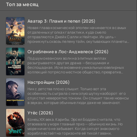
Топ за месяц
Аватар 3: Пламя и пепел (2025)
Новая глава космической эпопеи начинается в самых
отдаленных уголках галактики, куда смело
отправляются Джейк Салли и Нейтири. Их цель –
проникнуть сквозь пелену тайн, окутывающих планеты
системы
Ограбление в Лос-Анджелесе (2026)
Под шум океанских волн на элитных виллах
разыгрывается другая драма — бесшумная и
беспощадная. Исчезновение уникальных ювелирных
коллекций потрясло местное общество, превратив
побережье из курорта в
Настройщик (2026)
Ник с детства плохо слышит. Только вот эта
особенность сыграла с ним злую шутку наоборот: его
слух стал невероятно тонким. Он слышит такие нюансы
в звуках, которые обычные люди даже не замечают.
Утёс (2026)
Конец XIX века. Карибы. Эрсел Бодден считала, что
отвоевала у моря главный приз — обычную жизнь. Но
море ничего не забывает. Когда силуэт знакомого
корабля встаёт на горизонте её тихой гавани,