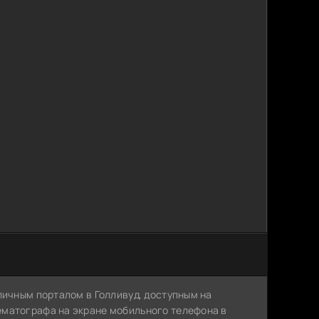
личным порталом в Голливуд, доступным на
ематографа на экране мобильного телефона в