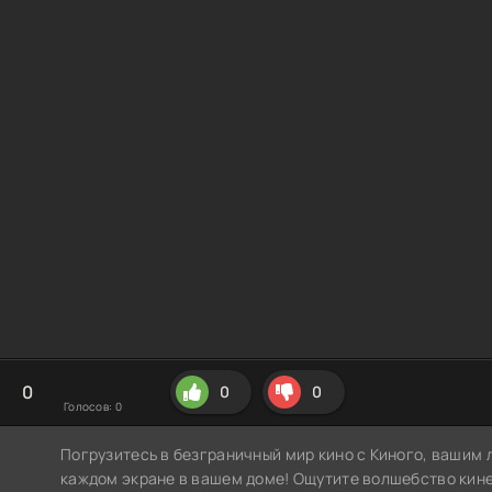
0
0
0
Голосов:
0
Погрузитесь в безграничный мир кино с Киного, вашим 
каждом экране в вашем доме! Ощутите волшебство кин