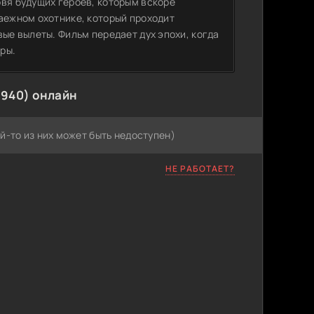
овя будущих героев, которым вскоре
таежном охотнике, который проходит
вые вылеты. Фильм передает дух эпохи, когда
ры.
1940) онлайн
й-то из них может быть недоступен)
НЕ РАБОТАЕТ?