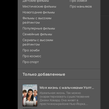
Детские фильмы
Про зомби
Мистические фильмы
Про маньяков
Новогодние фильмы
Фильмы с высоким
рейтингом
Популярные фильмы
Семейные фильмы
Сериалы с высоким
рейтингом
Про зомби
Про космос
Про спорт
Только добавленные
Моя жизнь с мальчиками Уолтер (2026)
Идеальная жизнь. Так можно
охарактеризовать существование
Джеки Ховард. Она живет в
престижном районе Нью-Йорка,
учится на отлично и выглядит