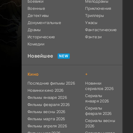
Боевики
Мелодрамы
Военные
Приключения
Детективы
Триллеры
Документальные
Ужасы
Драмы
Фантастические
Исторические
Фэнтези
Комедии
Новейшее
Кино
+
Последние фильмы 2026
Новинки
сериалов 2026
Новинки кино 2026
Сериалы
Фильмы января 2026
января 2026
Фильмы февраля 2026
Сериалы
Фильмы весны 2026
февраля 2026
Фильмы марта 2026
Сериалы весны
Фильмы апреля 2026
2026