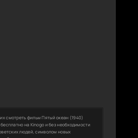
их смотреть фильм Пятый океан (1940)
 бесплатно на Kinogo и без необходимости
советских людей, символом новых