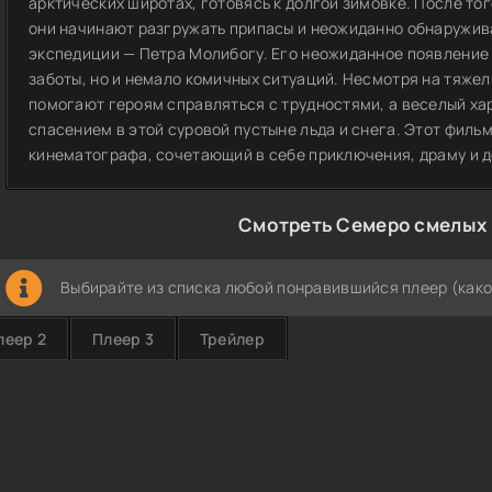
арктических широтах, готовясь к долгой зимовке. После тог
они начинают разгружать припасы и неожиданно обнаружив
экспедиции — Петра Молибогу. Его неожиданное появление 
заботы, но и немало комичных ситуаций. Несмотря на тяжел
помогают героям справляться с трудностями, а веселый х
спасением в этой суровой пустыне льда и снега. Этот филь
кинематографа, сочетающий в себе приключения, драму и 
Смотреть Семеро смелых 
Выбирайте из списка любой понравившийся плеер (како
леер 2
Плеер 3
Трейлер