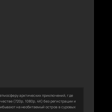
:
 атмосферу арктических приключений, где
естве (720p, 1080p, 4K) без регистрации и
ибывают на необитаемый остров в суровых