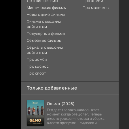
Детские фильмы
Про зомби
Мистические фильмы
Про маньяков
Новогодние фильмы
Фильмы с высоким
рейтингом
Популярные фильмы
Семейные фильмы
Сериалы с высоким
рейтингом
Про зомби
Про космос
Про спорт
Только добавленные
Ольмо (2025)
Его детство закончилось в тот
момент, когда отец слег. Теперь
вместо уроков — готовка и уборка,
вместо прогулок — сиделка и
сиделка. Сверстники пишут о первой