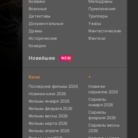
Боевики
Мелодрамы
Военные
Приключения
Детективы
Триллеры
Документальные
Ужасы
Драмы
Фантастические
Исторические
Фэнтези
Комедии
Новейшее
Кино
+
Последние фильмы 2026
Новинки
сериалов 2026
Новинки кино 2026
Сериалы
Фильмы января 2026
января 2026
Фильмы февраля 2026
Сериалы
Фильмы весны 2026
февраля 2026
Фильмы марта 2026
Сериалы весны
Фильмы апреля 2026
2026