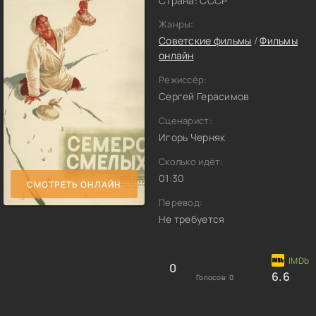
Страна: СССР
Жанры:
Советские фильмы
/
Фильмы
онлайн
Режиссёр:
Сергей Герасимов
Сценарист:
Игорь Черняк
Сколько идёт:
01:30
СМОТРЕТЬ ОНЛАЙН
Перевод:
Не требуется
0
6.6
Голосов:
0