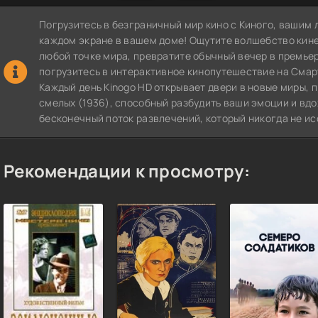
Погрузитесь в безграничный мир кино с Киного, вашим 
каждом экране в вашем доме! Ощутите волшебство кин
любой точке мира, превратите обычный вечер в премье
погрузитесь в интерактивное кинопутешествие на СмартТВ
Каждый день Kinogo HD открывает двери в новые миры,
смелых (1936), способный разбудить ваши эмоции и вдо
бесконечный поток развлечений, который никогда не ис
Рекомендации к просмотру: