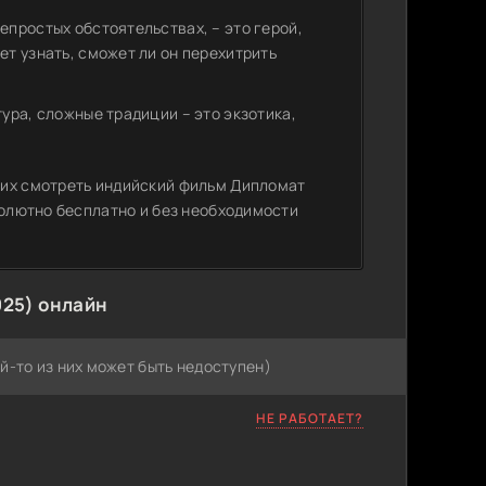
простых обстоятельствах, – это герой,
т узнать, сможет ли он перехитрить
ура, сложные традиции – это экзотика,
щих смотреть индийский фильм Дипломат
солютно бесплатно и без необходимости
025) онлайн
й-то из них может быть недоступен)
НЕ РАБОТАЕТ?