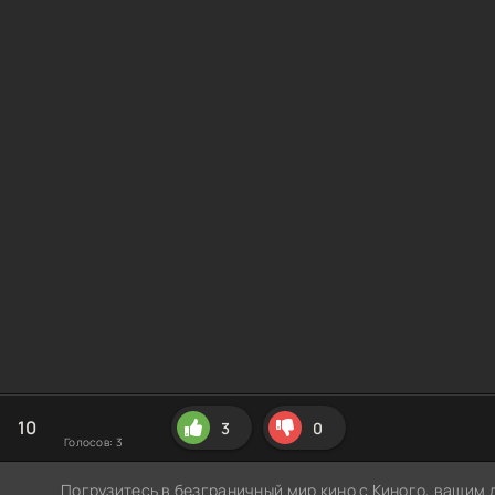
10
3
0
Голосов:
3
Погрузитесь в безграничный мир кино с Киного, вашим 