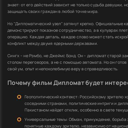
знает: от его действий зависит не только судьба девушки, н
защищать своих граждан в любой точке мира.
Но "Дипломатический узел" затянут крепко. Официальные к
демонстрируют показное сотрудничество, а в кулуарах пле
операцию. Каждая деталь, каждое слово может стать искро
конфликт между двумя ядерными державами.
Сингх – не Рэмбо, не Джеймс Бонд. Он – дипломат старой з
столом переговоров, а не с помощью автомата. Но он готов
свой ум, опыт и непоколебимую веру в справедливость.
Почему фильм Дипломат будет интере
Геополитический контекст: Российскому зрителю 
соседними странами, политические интриги и дипл
Пакистаном найдет отклик, особенно в свете теку
Универсальные темы: Обман, принуждение, борьба з
понятные каждому зрителю, независимо от национ