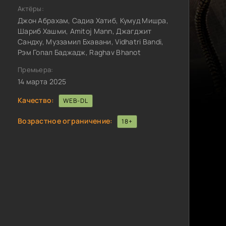
Актёры:
Джон Абрахам, Садиа Хатиб, Кумуд Мишра,
Шариб Хашми, Amitoj Mann, Джагджит
Сандху, Муззамил Бхавани, Vidhatri Bandi,
Рэм Гопал Баджадж, Raghav Bhanot
Премьера:
14 марта 2025
Качество:
WEB-DL
Возрастное ограничение:
18+