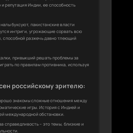
о и репутация Индии, ее способность
аналы буксуют, пакистанские власти
тутся интриги, угрожающие сорвать всю
й, способной разжечь давно тлеющий
акалки, привыкший решать проблемы за
 играть по правилам противника, используя
сен российскому зрителю:
хорошо знакомы сложные отношения между
оматические игры. История с Индией и
щей международной обстановки.
а справедливость – это темы, близкие и
альности.