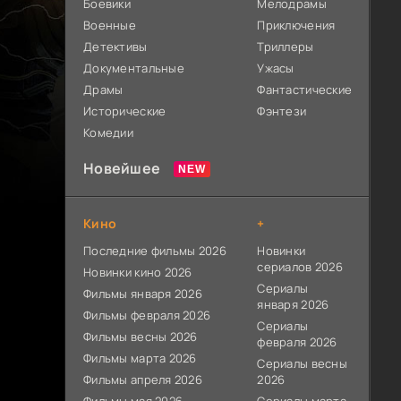
Боевики
Мелодрамы
Военные
Приключения
Детективы
Триллеры
Документальные
Ужасы
Драмы
Фантастические
Исторические
Фэнтези
Комедии
Новейшее
Кино
+
Последние фильмы 2026
Новинки
сериалов 2026
Новинки кино 2026
Сериалы
Фильмы января 2026
января 2026
Фильмы февраля 2026
Сериалы
Фильмы весны 2026
февраля 2026
Фильмы марта 2026
Сериалы весны
Фильмы апреля 2026
2026