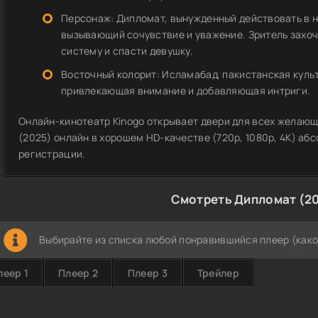
Персонаж: Дипломат, вынужденный действовать в не
вызывающий сочувствие и уважение. Зритель захоче
систему и спасти девушку.
Восточный колорит: Исламабад, пакистанская культ
привлекающая внимание и добавляющая интриги.
Онлайн-кинотеатр Kinogo открывает двери для всех желаю
(2025) онлайн в хорошем HD-качестве (720p, 1080p, 4K) аб
регистрации.
Смотреть Дипломат (2
Выбирайте из списка любой понравившийся плеер (како
леер 1
Плеер 2
Плеер 3
Трейлер