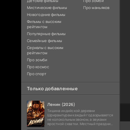
Детские фильмы
Про зомби
Мистические фильмы
Про маньяков
Новогодние фильмы
Фильмы с высоким
рейтингом
Популярные фильмы
Семейные фильмы
Сериалы с высоким
рейтингом
Про зомби
Про космос
Про спорт
Только добавленные
Ленин (2026)
Тишина индийской деревни
Шрирампурам каждый год взрывается
не колокольным звоном, а звуками
яростной схватки. Местный праздник
давно забыл свое настоящее