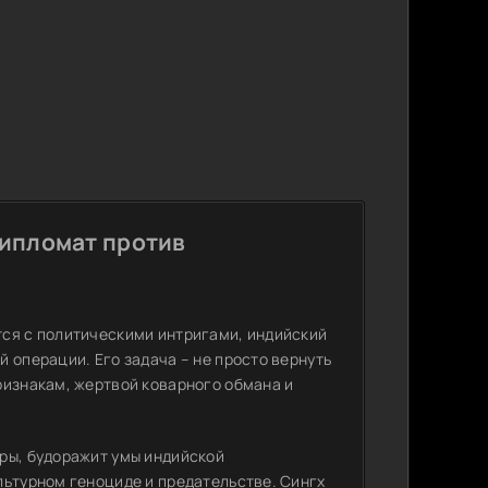
дипломат против
тся с политическими интригами, индийский
 операции. Его задача – не просто вернуть
ризнакам, жертвой коварного обмана и
ры, будоражит умы индийской
льтурном геноциде и предательстве. Сингх