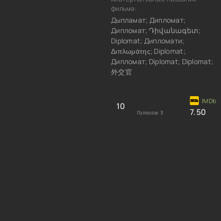
фильма:
Дыпламат; Дипломат;
Дипломат; Դիվանագետ;
Diplomat; Дипломати;
Διπλωμάτης; Diplomat;
Дипломат; Diplomat; Diplomat;
外交官
10
7.50
Голосов:
3