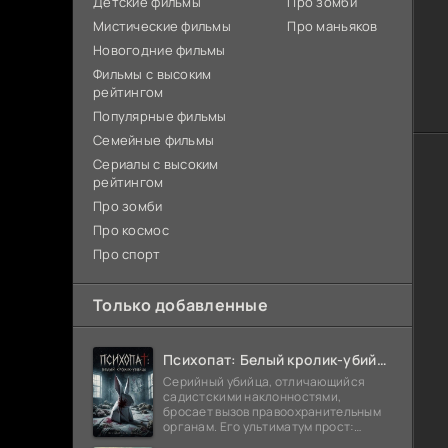
Детские фильмы
Про зомби
Мистические фильмы
Про маньяков
Новогодние фильмы
Фильмы с высоким
рейтингом
Популярные фильмы
Семейные фильмы
Сериалы с высоким
рейтингом
Про зомби
Про космос
Про спорт
Только добавленные
Психопат: Белый кролик-убийца (2026)
Серийный убийца, отличающийся
садистскими наклонностями,
бросает вызов правоохранительным
органам. Его ультиматум прост:
попробуйте поймать меня. После