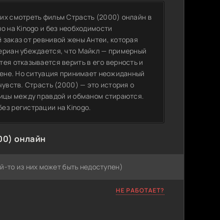
их смотреть фильм Страсть (2000) онлайн в
о на Kinogo и без необходимости
 заказ от ревнивой жены Антеи, которая
ериан убеждается, что Майкл — примерный
ея отказывается верить в его верность и
змене. Но ситуация принимает неожиданный
увств. Страсть (2000) — это история о
ницы между правдой и обманом стираются.
ез регистрации на Kinogo.
00) онлайн
й-то из них может быть недоступен)
НЕ РАБОТАЕТ?