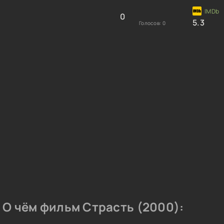
0
5.3
Голосов:
0
О чём фильм Страсть (2000):