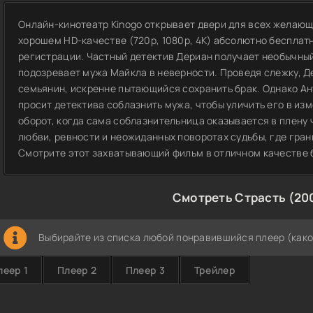
Онлайн-кинотеатр Kinogo открывает двери для всех желающ
хорошем HD-качестве (720p, 1080p, 4K) абсолютно бесплатн
регистрации. Частный детектив Дериан получает необычный
подозревает мужа Майкла в неверности. Проведя слежку, Д
семьянин, искренне пытающийся сохранить брак. Однако Ант
просит детектива соблазнить мужа, чтобы уличить его в и
оборот, когда сама соблазнительница оказывается в плену ч
любви, ревности и неожиданных поворотах судьбы, где гра
Смотрите этот захватывающий фильм в отличном качестве б
Смотреть Страсть (20
Выбирайте из списка любой понравившийся плеер (како
леер 1
Плеер 2
Плеер 3
Трейлер