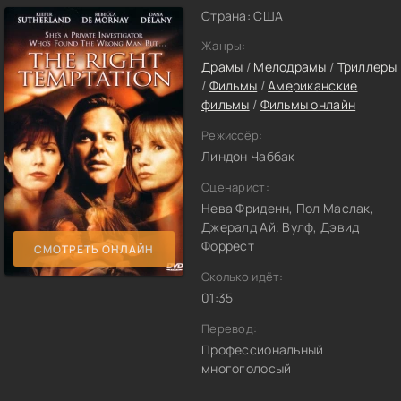
Страна: США
Жанры:
Драмы
/
Мелодрамы
/
Триллеры
/
Фильмы
/
Американские
фильмы
/
Фильмы онлайн
Режиссёр:
Линдон Чаббак
Сценарист:
Нева Фриденн, Пол Маслак,
Джералд Ай. Вулф, Дэвид
Форрест
СМОТРЕТЬ ОНЛАЙН
Сколько идёт:
01:35
Перевод:
Профессиональный
многоголосый