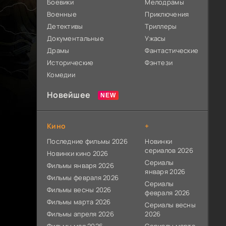
Боевики
Мелодрамы
Военные
Приключения
Детективы
Триллеры
Документальные
Ужасы
Драмы
Фантастические
Исторические
Фэнтези
Комедии
Новейшее
Кино
+
Последние фильмы 2026
Новинки
сериалов 2026
Новинки кино 2026
Сериалы
Фильмы января 2026
января 2026
Фильмы февраля 2026
Сериалы
Фильмы весны 2026
февраля 2026
Фильмы марта 2026
Сериалы весны
Фильмы апреля 2026
2026