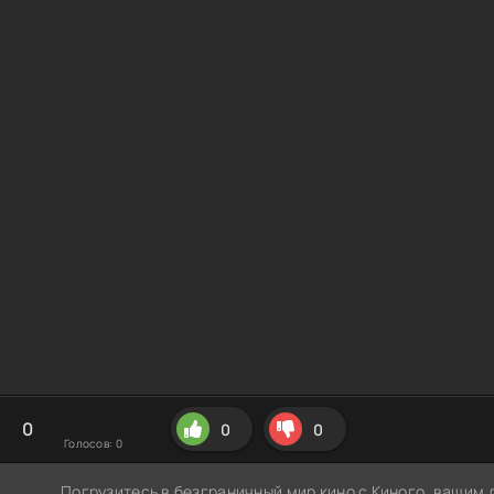
0
0
0
Голосов:
0
Погрузитесь в безграничный мир кино с Киного, вашим 