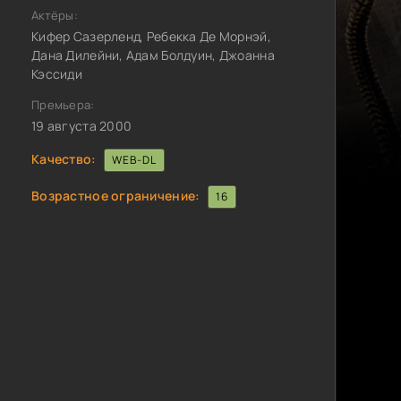
Актёры:
Кифер Сазерленд, Ребекка Де Морнэй,
Дана Дилейни, Адам Болдуин, Джоанна
Кэссиди
Премьера:
19 августа 2000
Качество:
WEB-DL
Возрастное ограничение:
16