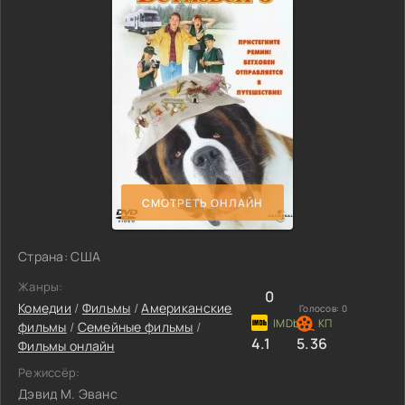
СМОТРЕТЬ ОНЛАЙН
Страна: США
Жанры:
0
Комедии
/
Фильмы
/
Американские
Голосов:
0
фильмы
/
Семейные фильмы
/
4.1
5.36
Фильмы онлайн
Режиссёр:
Дэвид М. Эванс