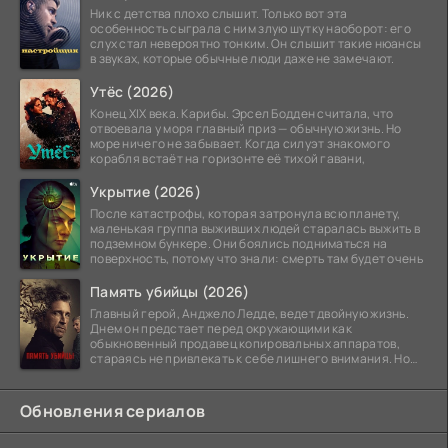
Ник с детства плохо слышит. Только вот эта
особенность сыграла с ним злую шутку наоборот: его
слух стал невероятно тонким. Он слышит такие нюансы
в звуках, которые обычные люди даже не замечают.
Утёс (2026)
Конец XIX века. Карибы. Эрсел Бодден считала, что
отвоевала у моря главный приз — обычную жизнь. Но
море ничего не забывает. Когда силуэт знакомого
корабля встаёт на горизонте её тихой гавани,
Укрытие (2026)
После катастрофы, которая затронула всю планету,
маленькая группа выживших людей старалась выжить в
подземном бункере. Они боялись подниматься на
поверхность, потому что знали: смерть там будет очень
Память убийцы (2026)
Главный герой, Анджело Ледде, ведет двойную жизнь.
Днем он предстает перед окружающими как
обыкновенный продавец копировальных аппаратов,
стараясь не привлекать к себе лишнего внимания. Но
когда
Обновления сериалов