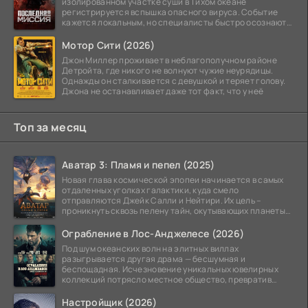
изолированном участке суши в Тихом океане
регистрируется вспышка опасного вируса. Событие
кажется локальным, но специалисты быстро осознают:
как только
Мотор Сити (2026)
Джон Миллер проживает в неблагополучном районе
Детройта, где никого не волнуют чужие неурядицы.
Однажды он сталкивается с девушкой и теряет голову.
Джона не останавливает даже тот факт, что у неё
Топ за месяц
Аватар 3: Пламя и пепел (2025)
Новая глава космической эпопеи начинается в самых
отдаленных уголках галактики, куда смело
отправляются Джейк Салли и Нейтири. Их цель –
проникнуть сквозь пелену тайн, окутывающих планеты
системы
Ограбление в Лос-Анджелесе (2026)
Под шум океанских волн на элитных виллах
разыгрывается другая драма — бесшумная и
беспощадная. Исчезновение уникальных ювелирных
коллекций потрясло местное общество, превратив
побережье из курорта в
Настройщик (2026)