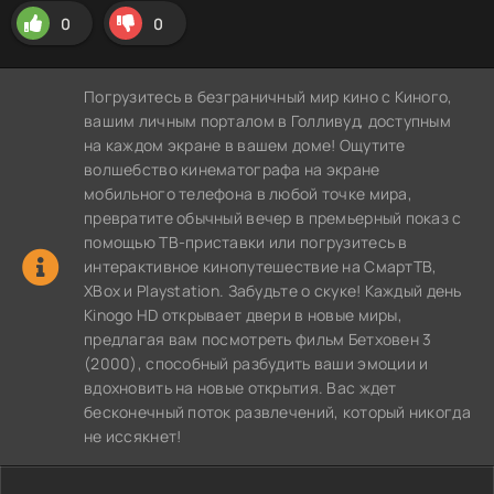
0
0
Погрузитесь в безграничный мир кино с Киного,
вашим личным порталом в Голливуд, доступным
на каждом экране в вашем доме! Ощутите
волшебство кинематографа на экране
мобильного телефона в любой точке мира,
превратите обычный вечер в премьерный показ с
помощью ТВ-приставки или погрузитесь в
интерактивное кинопутешествие на СмартТВ,
XBox и Playstation. Забудьте о скуке! Каждый день
Kinogo HD открывает двери в новые миры,
предлагая вам посмотреть фильм Бетховен 3
(2000), способный разбудить ваши эмоции и
вдохновить на новые открытия. Вас ждет
бесконечный поток развлечений, который никогда
не иссякнет!