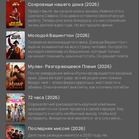
Сокровище нашего дома (2026)
Представьте: вы начали жизнь заново. Именно это и
сделала Сварна. Она давно оставила свою опасную
работу. Теперь она жена Анирудха, и у них спокойная
жизнь длиной в два года. Но вот пришло время
Молодой Вашингтон (2026)
Середина восемнадцатого века. Джордж Вашингтон —
ещё не знаменитый на всю страну человек. Он просто
молодой землемер из Вирджинии, который только
начинает понимать, кем хочет стать. Он решает пойти
Мулан: Разгорающееся Пламя (2026)
После завершения войны Мулан возвращается в родные
края. Дома её ждёт удар: вся её родня уничтожена.
Вокруг неё — атмосфера коррупции, жестокости и
обмана. Она начинает выяснять, как и почему погибли
72 часа (2026)
Сорокалетний руководитель крупной компании
оказывается на грани провала в своей карьере. Ему
приходится искать необычный выход, чтобы всё
исправить. Внезапно всё меняется: его случайно
добавляют в
Последняя миссия (2026)
Действие разворачивается в 2030 году. На