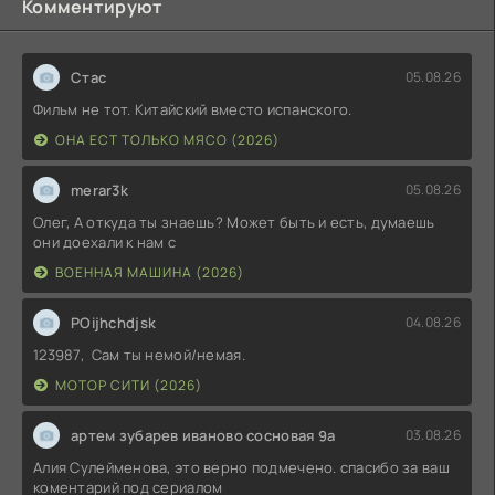
Комментируют
Стас
05.08.26
Фильм не тот. Китайский вместо испанского.
ОНА ЕСТ ТОЛЬКО МЯСО (2026)
merar3k
05.08.26
Олег, А откуда ты знаешь? Может быть и есть, думаешь
они доехали к нам с
ВОЕННАЯ МАШИНА (2026)
POijhchdjsk
04.08.26
123987, Сам ты немой/немая.
МОТОР СИТИ (2026)
артем зубарев иваново сосновая 9а
03.08.26
Алия Сулейменова, это верно подмечено. спасибо за ваш
коментарий под сериалом