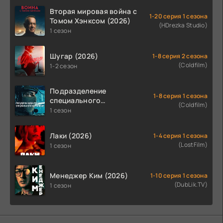
Вторая мировая война с
1-20 серия 1 сезона
Томом Хэнксом (2026)
(HDrezka Studio)
1 сезон
Шугар (2026)
1-8 серия 2 сезона
(Coldfilm)
1-2 сезон
Подразделение
1-8 серия 1 сезона
специального
(Coldfilm)
назначения (2026)
1 сезон
Лаки (2026)
1-4 серия 1 сезона
(LostFilm)
1 сезон
Менеджер Ким (2026)
1-10 серия 1 сезона
(DubLik.TV)
1 сезон