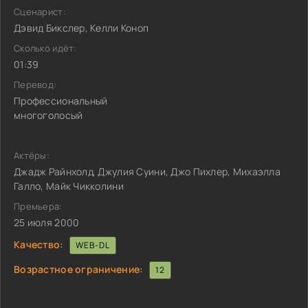
Сценарист:
Дэвид Бикслер, Келли Коноп
Сколько идёт:
01:39
Перевод:
Профессиональный
многоголосый
Актёры:
Джадж Райнхолд, Джулия Суини, Джо Пихлер, Михаэлла
Галло, Майк Чикколини
Премьера:
25 июля 2000
Качество:
WEB-DL
Возрастное ограничение:
12