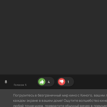
8
4
1
Голосов:
5
Погрузитесь в безграничный мир кино с Киного, вашим 
каждом экране в вашем доме! Ощутите волшебство кин
любой точке мира, превратите обычный вечер в премье