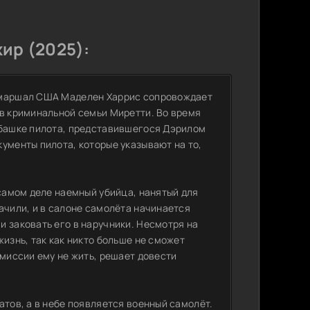
ир (2025):
м маршал США Маделен Харрис сопровождает
ив криминальной семьи Миретти. Во время
убашке пилота, представившегося Дэрилом
ументы пилота, которые указывают на то,
 самом деле наемный убийца, нанятый для
ачили, и в салоне самолёта начинается
 заковать его в наручники. Несмотря на
жизнь, так как никто больше не сможет
 миссии ему не жить, решает довести
атов, а в небе появляется военный самолёт.