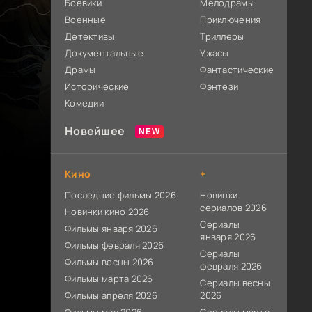
Боевики
Мелодрамы
Военные
Приключения
Детективы
Триллеры
Документальные
Ужасы
Драмы
Фантастические
Исторические
Фэнтези
Комедии
Новейшее
Кино
+
Последние фильмы 2026
Новинки
сериалов 2026
Новинки кино 2026
Сериалы
Фильмы января 2026
января 2026
Фильмы февраля 2026
Сериалы
Фильмы весны 2026
февраля 2026
Фильмы марта 2026
Сериалы весны
Фильмы апреля 2026
2026