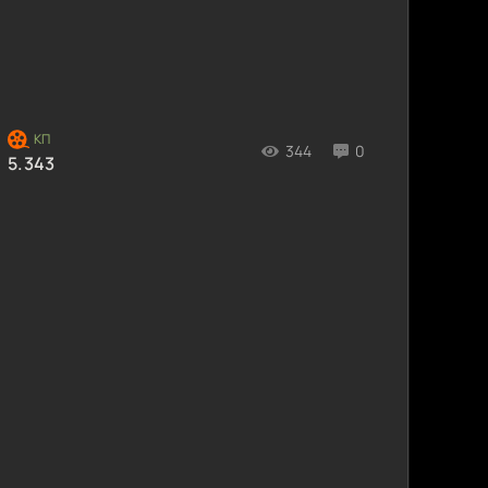
344
0
5.343