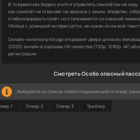
В то время как Харрис учится управлять самолётом на ходу, 
как самолёт не отвечает на запросы с земли. Маделен, соб
стабилизировать полёт, но сталкивается со снежной лавиной
Убийца с усмешкой интересуется, не нужен ли им всё-таки 
Онлайн-кинотеатр Kinogo открывает двери для всех желаю
(2025) онлайн в хорошем HD-качестве (720p, 1080p, 4K) аб
регистрации
Смотреть Особо опасный пасс
Выбирайте из списка любой понравившийся плеер (како
леер 1
Плеер 2
Плеер 3
Трейлер