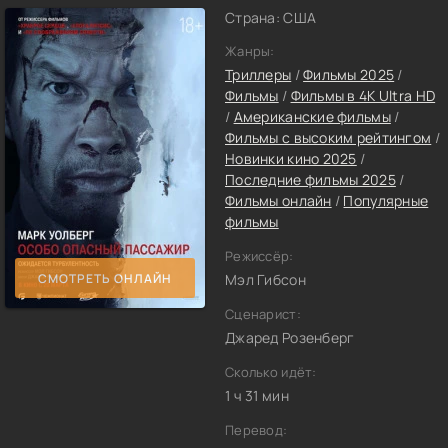
Страна: США
Жанры:
Триллеры
/
Фильмы 2025
/
Фильмы
/
Фильмы в 4K Ultra HD
/
Американские фильмы
/
Фильмы с высоким рейтингом
/
Новинки кино 2025
/
Последние фильмы 2025
/
Фильмы онлайн
/
Популярные
фильмы
Режиссёр:
СМОТРЕТЬ ОНЛАЙН
Мэл Гибсон
Сценарист:
Джаред Розенберг
Сколько идёт:
1 ч 31 мин
Перевод: