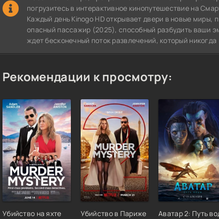
погрузитесь в интерактивное кинопутешествие на СмартТВ
Каждый день Kinogo HD открывает двери в новые миры,
опасный пассажир (2025), способный разбудить ваши эм
ждет бесконечный поток развлечений, который никогда 
Рекомендации к просмотру:
Убийство на яхте
Убийство в Париже
Аватар 2: Путь во