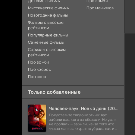
Детские фильмы
Про зомби
Мистические фильмы
Про маньяков
Новогодние фильмы
Фильмы с высоким
рейтингом
Популярные фильмы
Семейные фильмы
Сериалы с высоким
рейтингом
Про зомби
Про космос
Про спорт
Только добавленные
Человек-паук: Новый день (2026)
Представьте такую картину: вас
забыли все, кого вы обожали. Не ушли,
не пропали — забыли, из-за того что
чужая магия аккуратно убрала вас из
их воспоминаний, как лишнее слово с