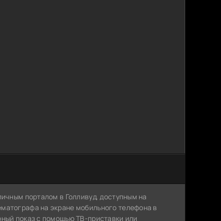
личным порталом в Голливуд, доступным на
ематографа на экране мобильного телефона в
рный показ с помощью ТВ-приставки или