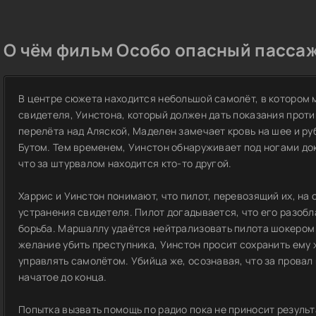
О чём фильм Особо опасный пассаж
В центре сюжета находится небольшой самолёт, в которо
свидетеля, Уинстона, который должен дать показания прот
перелёта над Аляской, Маделен замечает кровь на шее и р
Бутом. Тем временем, Уинстон обнаруживает под ногами док
что за штурвалом находится кто-то другой.
Харрис и Уинстон понимают, что пилот, перевозящий их, на
устранения свидетеля. Пилот догадывается, что его разобл
борьба. Маршаллу удаётся нейтрализовать пилота шокером и
желание убить преступника, Уинстон просит сохранить ему 
управлять самолётом. Убийца же, осознавая, что за провал
начатое до конца.
Попытка вызвать помощь по радио пока не приносит результ