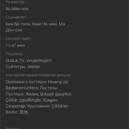
Режиссёр:
Хо Мён-хэн
Сценарист:
Ким Бо-тхон, Квак Чэ-мин, Ма
Дон-сок
Сколько идёт:
1 ч 47 мин
Перевод:
DubLik.TV, ViruseProject,
Субтитры, Jaskier
Альтернативные названия фильма:
Охотники с пустоши; Hwang-ya;
Badland Hunters; Пустэчы;
Пустища; Жазық; Ամայի վայրեր;
Çöllük; უდაბნოები; Έρημοι;
Сахролар; Хушкзамин; Çöllükler;
Bozkır; 荒地
Актёры: