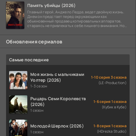
Память убийцы (2026)
Главный герой, Анджело Ледде, ведет двойную жизнь.
Днем он предстает перед окружающими как
обыкновенный продавец копировальных аппаратов,
стараясь не привлекать к себе лишнего внимания. Но
когда
Обновления сериалов
Самые последние
Моя жизнь с мальчиками
1-10 серия 3 сезона
Уолтер (2026)
(LE-Production)
1-3 сезон
Рыцарь Семи Королевств
1-6 серия 1 сезона
(2026)
(Кубик в Кубе)
1 сезон
Молодой Шерлок (2026)
1-8 серия 1 сезона
(HDrezka Studio)
1 сезон