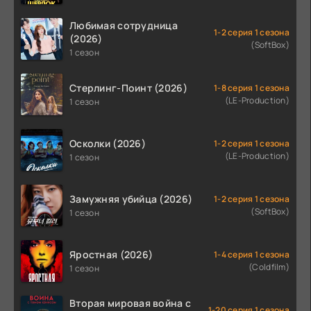
Любимая сотрудница
1-2 серия 1 сезона
(2026)
(SoftBox)
1 сезон
Стерлинг-Поинт (2026)
1-8 серия 1 сезона
(LE-Production)
1 сезон
Осколки (2026)
1-2 серия 1 сезона
(LE-Production)
1 сезон
Замужняя убийца (2026)
1-2 серия 1 сезона
(SoftBox)
1 сезон
Яростная (2026)
1-4 серия 1 сезона
(Coldfilm)
1 сезон
Вторая мировая война с
1-20 серия 1 сезона