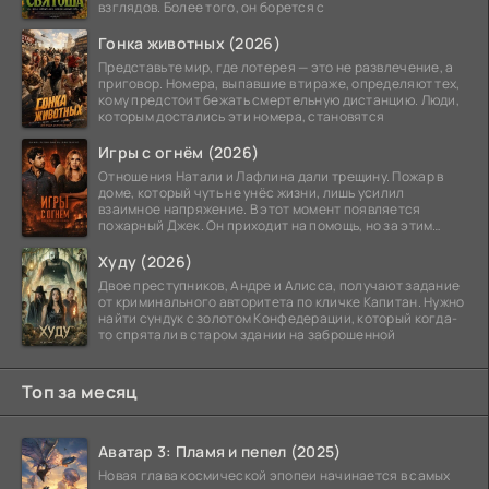
взглядов. Более того, он борется с
Гонка животных (2026)
Представьте мир, где лотерея — это не развлечение, а
приговор. Номера, выпавшие в тираже, определяют тех,
кому предстоит бежать смертельную дистанцию. Люди,
которым достались эти номера, становятся
Игры с огнём (2026)
Отношения Натали и Лафлина дали трещину. Пожар в
доме, который чуть не унёс жизни, лишь усилил
взаимное напряжение. В этот момент появляется
пожарный Джек. Он приходит на помощь, но за этим
стоит его
Худу (2026)
Двое преступников, Андре и Алисса, получают задание
от криминального авторитета по кличке Капитан. Нужно
найти сундук с золотом Конфедерации, который когда-
то спрятали в старом здании на заброшенной
Топ за месяц
Аватар 3: Пламя и пепел (2025)
Новая глава космической эпопеи начинается в самых