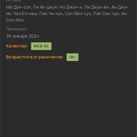
Ма Дон-сок, Ли Хи-джун, Но Джон-и, Ли Джун-ён, Ан Джи-
хе, Чан Ён-нам, Пак Чи-хун, Сон Бён-сук, Пак Сан-хун, Ан
Сон-бон
Премьера:
26 января 2024
Качество:
WEB-DL
Возрастное ограничение:
18+