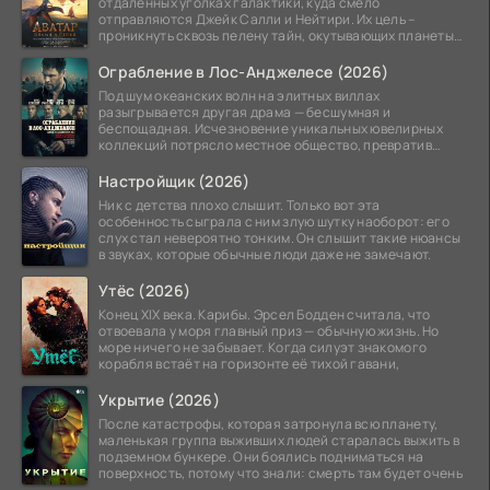
отдаленных уголках галактики, куда смело
отправляются Джейк Салли и Нейтири. Их цель –
проникнуть сквозь пелену тайн, окутывающих планеты
системы
Ограбление в Лос-Анджелесе (2026)
Под шум океанских волн на элитных виллах
разыгрывается другая драма — бесшумная и
беспощадная. Исчезновение уникальных ювелирных
коллекций потрясло местное общество, превратив
побережье из курорта в
Настройщик (2026)
Ник с детства плохо слышит. Только вот эта
особенность сыграла с ним злую шутку наоборот: его
слух стал невероятно тонким. Он слышит такие нюансы
в звуках, которые обычные люди даже не замечают.
Утёс (2026)
Конец XIX века. Карибы. Эрсел Бодден считала, что
отвоевала у моря главный приз — обычную жизнь. Но
море ничего не забывает. Когда силуэт знакомого
корабля встаёт на горизонте её тихой гавани,
Укрытие (2026)
После катастрофы, которая затронула всю планету,
маленькая группа выживших людей старалась выжить в
подземном бункере. Они боялись подниматься на
поверхность, потому что знали: смерть там будет очень