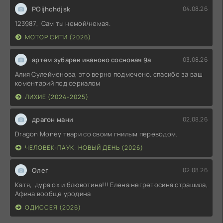
POijhchdjsk
04.08.26
123987, Сам ты немой/немая.
МОТОР СИТИ (2026)
артем зубарев иваново сосновая 9а
03.08.26
Алия Сулейменова, это верно подмечено. спасибо за ваш
коментарий под сериалом
ЛИХИЕ (2024-2025)
драгон мани
02.08.26
Dragon Money твари со своим гнилым переводом.
ЧЕЛОВЕК-ПАУК: НОВЫЙ ДЕНЬ (2026)
Олег
02.08.26
Катя, дура ох и блювотина!!! Елена негретосина страшила,
Афина вообще уродина
ОДИССЕЯ (2026)