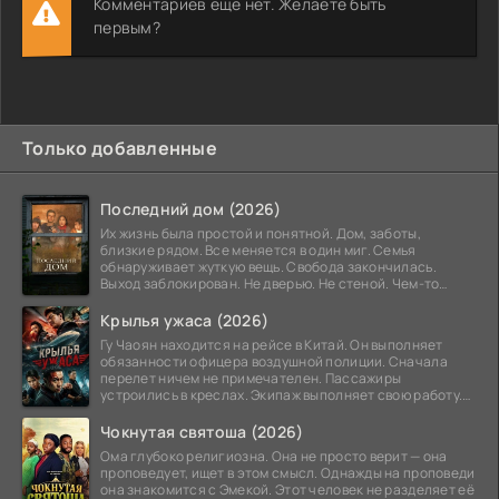
Комментариев ещё нет. Желаете быть
первым?
Только добавленные
Последний дом (2026)
Их жизнь была простой и понятной. Дом, заботы,
близкие рядом. Все меняется в один миг. Семья
обнаруживает жуткую вещь. Свобода закончилась.
Выход заблокирован. Не дверью. Не стеной. Чем-то
невидимым.
Крылья ужаса (2026)
Гу Чаоян находится на рейсе в Китай. Он выполняет
обязанности офицера воздушной полиции. Сначала
перелет ничем не примечателен. Пассажиры
устроились в креслах. Экипаж выполняет свою работу.
Лайнер
Чокнутая святоша (2026)
Ома глубоко религиозна. Она не просто верит — она
проповедует, ищет в этом смысл. Однажды на проповеди
она знакомится с Эмекой. Этот человек не разделяет её