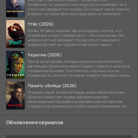
особенность сыграла с ним злую шутку наоборот: его
слух стал невероятно тонким. Он слышит такие нюансы
в звуках, которые обычные люди даже не замечают.
Утёс (2026)
Конец XIX века. Карибы. Эрсел Бодден считала, что
отвоевала у моря главный приз — обычную жизнь. Но
море ничего не забывает. Когда силуэт знакомого
корабля встаёт на горизонте её тихой гавани,
Укрытие (2026)
После катастрофы, которая затронула всю планету,
маленькая группа выживших людей старалась выжить в
подземном бункере. Они боялись подниматься на
поверхность, потому что знали: смерть там будет очень
Память убийцы (2026)
Главный герой, Анджело Ледде, ведет двойную жизнь.
Днем он предстает перед окружающими как
обыкновенный продавец копировальных аппаратов,
стараясь не привлекать к себе лишнего внимания. Но
когда
Обновления сериалов