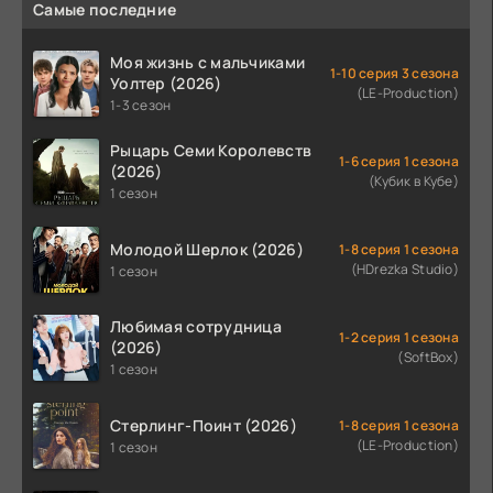
Самые последние
Моя жизнь с мальчиками
1-10 серия 3 сезона
Уолтер (2026)
(LE-Production)
1-3 сезон
Рыцарь Семи Королевств
1-6 серия 1 сезона
(2026)
(Кубик в Кубе)
1 сезон
Молодой Шерлок (2026)
1-8 серия 1 сезона
(HDrezka Studio)
1 сезон
Любимая сотрудница
1-2 серия 1 сезона
(2026)
(SoftBox)
1 сезон
Стерлинг-Поинт (2026)
1-8 серия 1 сезона
(LE-Production)
1 сезон