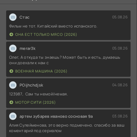
Стас
05.08.26
Фильм не тот. Китайский вместо испанского.
ОНА ЕСТ ТОЛЬКО МЯСО (2026)
merar3k
05.08.26
Олег, А откуда ты знаешь? Может быть и есть, думаешь
они доехали к нам с
ВОЕННАЯ МАШИНА (2026)
POijhchdjsk
04.08.26
123987, Сам ты немой/немая.
МОТОР СИТИ (2026)
артем зубарев иваново сосновая 9а
03.08.26
Алия Сулейменова, это верно подмечено. спасибо за ваш
коментарий под сериалом