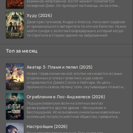
взаимное напряжение. В этот момент появляется
пожарный Джек. Он приходит на помощь, но за этим
стоит его
Худу (2026)
Двое преступников, Андре и Алисса, получают задание
от криминального авторитета по кличке Капитан. Нужно
найти сундук с золотом Конфедерации, который когда-
то спрятали в старом здании на заброшенной
Топ за месяц
Аватар 3: Пламя и пепел (2025)
Новая глава космической эпопеи начинается в самых
отдаленных уголках галактики, куда смело
отправляются Джейк Салли и Нейтири. Их цель –
проникнуть сквозь пелену тайн, окутывающих планеты
системы
Ограбление в Лос-Анджелесе (2026)
Под шум океанских волн на элитных виллах
разыгрывается другая драма — бесшумная и
беспощадная. Исчезновение уникальных ювелирных
коллекций потрясло местное общество, превратив
побережье из курорта в
Настройщик (2026)
Ник с детства плохо слышит. Только вот эта