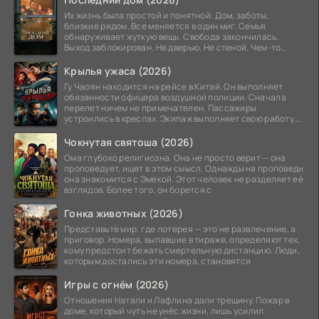
Их жизнь была простой и понятной. Дом, заботы,
близкие рядом. Все меняется в один миг. Семья
обнаруживает жуткую вещь. Свобода закончилась.
Выход заблокирован. Не дверью. Не стеной. Чем-то
невидимым.
Крылья ужаса (2026)
Гу Чаоян находится на рейсе в Китай. Он выполняет
обязанности офицера воздушной полиции. Сначала
перелет ничем не примечателен. Пассажиры
устроились в креслах. Экипаж выполняет свою работу.
Лайнер
Чокнутая святоша (2026)
Ома глубоко религиозна. Она не просто верит — она
проповедует, ищет в этом смысл. Однажды на проповеди
она знакомится с Эмекой. Этот человек не разделяет её
взглядов. Более того, он борется с
Гонка животных (2026)
Представьте мир, где лотерея — это не развлечение, а
приговор. Номера, выпавшие в тираже, определяют тех,
кому предстоит бежать смертельную дистанцию. Люди,
которым достались эти номера, становятся
Игры с огнём (2026)
Отношения Натали и Лафлина дали трещину. Пожар в
доме, который чуть не унёс жизни, лишь усилил