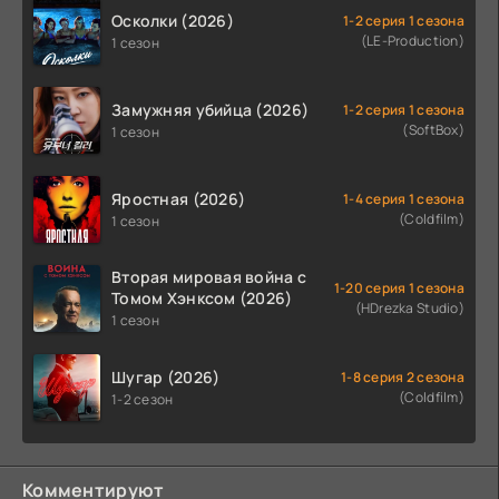
Осколки (2026)
1-2 серия 1 сезона
(LE-Production)
1 сезон
Замужняя убийца (2026)
1-2 серия 1 сезона
(SoftBox)
1 сезон
Яростная (2026)
1-4 серия 1 сезона
(Coldfilm)
1 сезон
Вторая мировая война с
1-20 серия 1 сезона
Томом Хэнксом (2026)
(HDrezka Studio)
1 сезон
Шугар (2026)
1-8 серия 2 сезона
(Coldfilm)
1-2 сезон
Комментируют