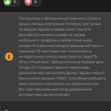
0
0
Погрузитесь в безграничный мир кино с Киного,
вашим личным порталом в Голливуд, доступным
на каждом экране в вашем доме! Ощутите
волшебство кинематографа на экране
мобильного телефона в любой точке мира,
превратите обычный вечер в премьерный показ с
помощью ТВ-приставки или погрузитесь в
интерактивное кинопутешествие на СмартТВ,
XBox и Playstation. Забудьте о скуке! Каждый день
Kinogo HD открывает двери в новые миры,
предлагая вам посмотреть фильм Черная кобра 3:
Манильский связной (1990), способный разбудить
ваши эмоции и вдохновить на новые открытия.
Вас ждет бесконечный поток развлечений,
который никогда не иссякнет!