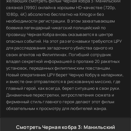
желающих смотреть фильм Черная кобра 3: Манильский
связной (1990) онлайн в хорошем HD-качестве (720p,
1080p, 4K) абсолютно бесплатно на Kinogo и без
необходимости регистрации. В этом захватывающем
боевике легендарный чикагский полицейский по
прозвищу Черная Кобра вновь оказывается в центре
опасных событий. На этот раз его навыки требуются ЦРУ
для расследования загадочного убийства одного из
своих агентов на Филиппинах. Погибший сотрудник
владел секретной информацией о пропаже 20 ракетных
установок, переданных филиппинским повстанцам.
Новый оперативник ЦРУ берет Черную Кобру в напарники,
и вместе они отправляются в рискованную миссию, где
главный герой, как всегда, берет ситуацию в свои руки.
Динамичные перестрелки, хитросплетения сюжета и
фирменный стиль главного героя делают этот фильм
обязательным к просмотру для любителей жанра.
Смотреть Черная кобра 3: Манильский