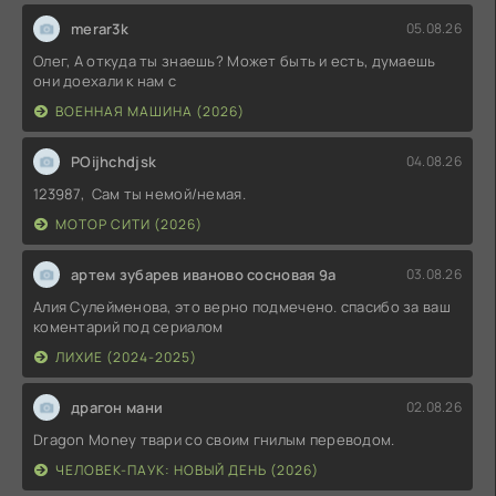
merar3k
05.08.26
Олег, А откуда ты знаешь? Может быть и есть, думаешь
они доехали к нам с
ВОЕННАЯ МАШИНА (2026)
POijhchdjsk
04.08.26
123987, Сам ты немой/немая.
МОТОР СИТИ (2026)
артем зубарев иваново сосновая 9а
03.08.26
Алия Сулейменова, это верно подмечено. спасибо за ваш
коментарий под сериалом
ЛИХИЕ (2024-2025)
драгон мани
02.08.26
Dragon Money твари со своим гнилым переводом.
ЧЕЛОВЕК-ПАУК: НОВЫЙ ДЕНЬ (2026)