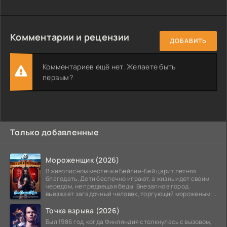
Комментарии и рецензии
ДОБАВИТЬ
Комментариев ещё нет. Желаете быть
первым?
Только добавленные
Мороженщик (2026)
В живописном местечке Бейлин-Бей царит летняя
благодать. Дети беспечно играют, а жизнь идет своим
чередом, не предвещая беды. Внезапно в город
въезжает загадочный человек, торгующий мороженым.
Его
Точка взрыва (2026)
Был 1986 год, когда Финляндия столкнулась с вызовом,