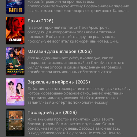
который проверил на прочность всю
правоохранительную систему. Вооруженное нападение
с захватом заложников повергло страну в шок. Каждая
минута той
Лаки (2026)
Главной героиней является Лаки Армстронг,
обладающая невероятным обаянием и сложным
прошлым. В её детстве была другая реальность,
поскольку её воспитал красноречивый отец. Они
постоянно перемещались,
Магазин для киллеров (2026)
Джи Ан едва начинает учёбу в колледже, как её
накрывает страшная новость: Чон Джин Ман, тот, кто
был для неё опорой и самым преданным человеком,
погибает при невыясненных обстоятельствах.
Зеркальные нейроны (2026)
Действие дорамы разворачивается вокруг двух людей, у
которых совершенно разное отношение к чувствам и
переживаниям окружающих. Ын Хван известен как
талантливый эксперт по психологическому
Последний дом (2026)
Их жизнь была простой и понятной. Дом, заботы,
близкие рядом. Все меняется в один миг. Семья
обнаруживает жуткую вещь. Свобода закончилась.
Выход заблокирован. Не дверью. Не стеной. Чем-то