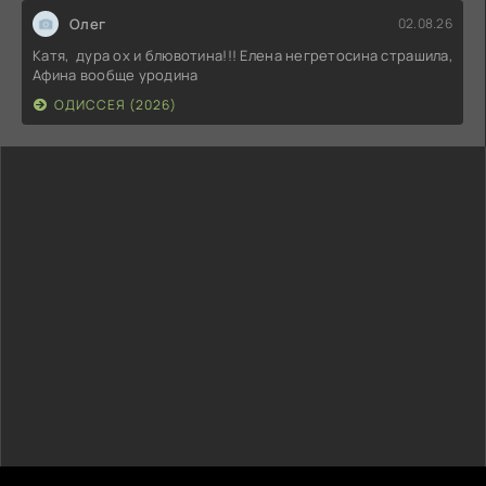
Олег
02.08.26
Катя, дура ох и блювотина!!! Елена негретосина страшила,
Афина вообще уродина
ОДИССЕЯ (2026)