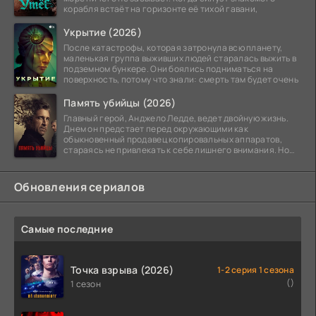
корабля встаёт на горизонте её тихой гавани,
Укрытие (2026)
После катастрофы, которая затронула всю планету,
маленькая группа выживших людей старалась выжить в
подземном бункере. Они боялись подниматься на
поверхность, потому что знали: смерть там будет очень
Память убийцы (2026)
Главный герой, Анджело Ледде, ведет двойную жизнь.
Днем он предстает перед окружающими как
обыкновенный продавец копировальных аппаратов,
стараясь не привлекать к себе лишнего внимания. Но
когда
Обновления сериалов
Самые последние
Точка взрыва (2026)
1-2 серия 1 сезона
()
1 сезон