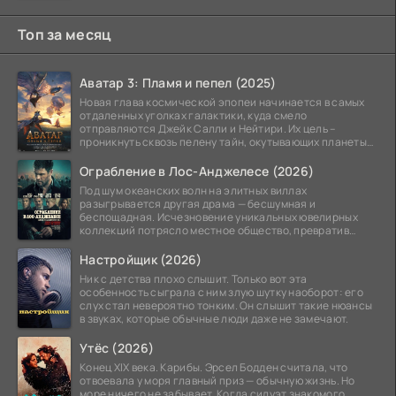
невидимым.
Топ за месяц
Аватар 3: Пламя и пепел (2025)
Новая глава космической эпопеи начинается в самых
отдаленных уголках галактики, куда смело
отправляются Джейк Салли и Нейтири. Их цель –
проникнуть сквозь пелену тайн, окутывающих планеты
системы
Ограбление в Лос-Анджелесе (2026)
Под шум океанских волн на элитных виллах
разыгрывается другая драма — бесшумная и
беспощадная. Исчезновение уникальных ювелирных
коллекций потрясло местное общество, превратив
побережье из курорта в
Настройщик (2026)
Ник с детства плохо слышит. Только вот эта
особенность сыграла с ним злую шутку наоборот: его
слух стал невероятно тонким. Он слышит такие нюансы
в звуках, которые обычные люди даже не замечают.
Утёс (2026)
Конец XIX века. Карибы. Эрсел Бодден считала, что
отвоевала у моря главный приз — обычную жизнь. Но
море ничего не забывает. Когда силуэт знакомого