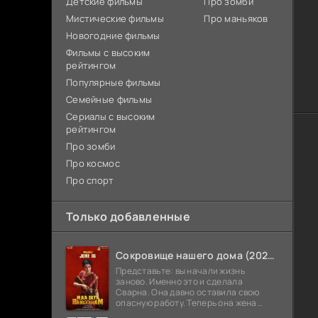
Детские фильмы
Про зомби
Мистические фильмы
Про маньяков
Новогодние фильмы
Фильмы с высоким
рейтингом
Популярные фильмы
Семейные фильмы
Сериалы с высоким
рейтингом
Про зомби
Про космос
Про спорт
Только добавленные
Сокровище нашего дома (2026)
Представьте: вы начали жизнь
заново. Именно это и сделала
Сварна. Она давно оставила свою
опасную работу. Теперь она жена
Анирудха, и у них спокойная жизнь