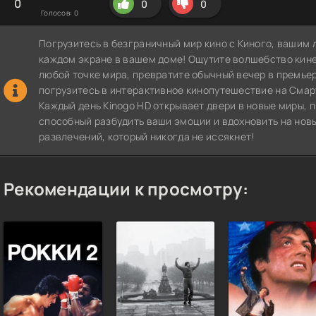
0
0
0
Голосов:
0
Погрузитесь в безграничный мир кино с Киного, вашим 
каждом экране в вашем доме! Ощутите волшебство кин
любой точке мира, превратите обычный вечер в премье
погрузитесь в интерактивное кинопутешествие на СмартТВ
Каждый день Kinogo HD открывает двери в новые миры, п
способный разбудить ваши эмоции и вдохновить на нов
развлечений, который никогда не иссякнет!
Рекомендации к просмотру: