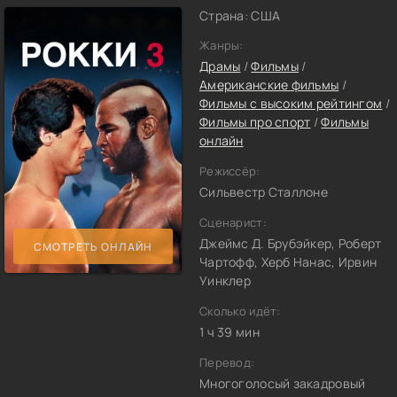
Страна: США
Жанры:
Драмы
/
Фильмы
/
Американские фильмы
/
Фильмы с высоким рейтингом
/
Фильмы про спорт
/
Фильмы
онлайн
Режиссёр:
Сильвестр Сталлоне
Сценарист:
Джеймс Д. Брубэйкер, Роберт
СМОТРЕТЬ ОНЛАЙН
Чартофф, Херб Нанас, Ирвин
Уинклер
Сколько идёт:
1 ч 39 мин
Перевод:
Многоголосый закадровый