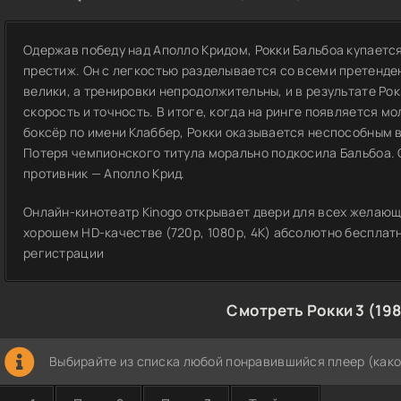
Одержав победу над Аполло Кридом, Рокки Бальбоа купается
престиж. Он с легкостью разделывается со всеми претенде
велики, а тренировки непродолжительны, и в результате Ро
скорость и точность. В итоге, когда на ринге появляется м
боксёр по имени Клаббер, Рокки оказывается неспособным 
Потеря чемпионского титула морально подкосила Бальбоа. 
противник — Аполло Крид.
Онлайн-кинотеатр Kinogo открывает двери для всех желающи
хорошем HD-качестве (720p, 1080p, 4K) абсолютно бесплатн
регистрации
Смотреть Рокки 3 (19
Выбирайте из списка любой понравившийся плеер (како