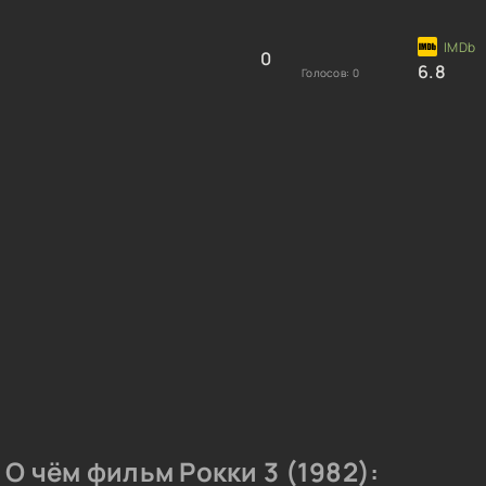
0
6.8
Голосов:
0
О чём фильм Рокки 3 (1982):