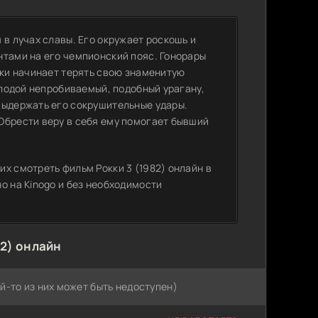
 в лучах славы. Его окружает роскошь и
нтами на его чемпионский пояс. Гонорары
кки начинает терять свою знаменитую
олодой непробиваемый, подобный урагану,
выдержать его сокрушительные удары.
Обрести веру в себя ему помогает бывший
х смотреть фильм Рокки 3 (1982) онлайн в
о на Kinogo и без необходимости
82) онлайн
й-то из них может быть недоступен)