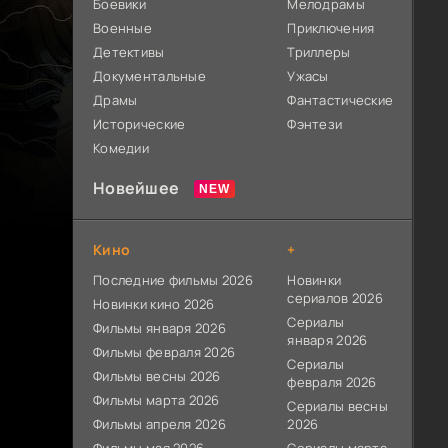
Боевики
Мелодрамы
Военные
Приключения
Детективы
Триллеры
Документальные
Ужасы
Драмы
Фантастические
Исторические
Фэнтези
Комедии
Новейшее
Кино
+
Последние фильмы 2026
Новинки
сериалов 2026
Новинки кино 2026
Сериалы
Фильмы января 2026
января 2026
Фильмы февраля 2026
Сериалы
Фильмы весны 2026
февраля 2026
Фильмы марта 2026
Сериалы весны
Фильмы апреля 2026
2026