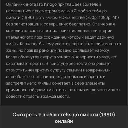
Онлайн-кинотеатр Kinogo приглашает зрителей
насладиться просмотром фильма Я люблю тебя до
смерти (1990) в отличном HD-качестве (720p, 1080p, 4K)
без регистрации и совершенно бесплатно. Эта черная
комедия рассказывает историю владельца пиццерии
итальянского происхождения, который ведет двойную
жизнь. Казалось бы, ему удается скрывать свои измены от
жены, но правда рано или поздно всплывает наружу.
Когда обманутая супруга узнает о неверности мужа, ее
охватывает ярость. В приступе ревности она решает
отомстить неверному супругу самыми изощренными
способами - от отравления до попыток взорвать и
застрелить его. Фильм сочетает в себе элементы
криминальной драмы и сатиры, показывая, до чего может
довести страсть и жажда мести.
Смотреть Я люблю тебя до смерти (1990)
онлайн