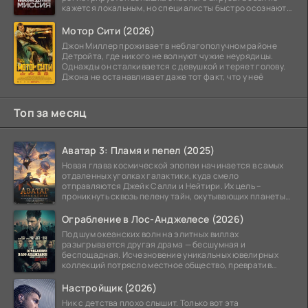
кажется локальным, но специалисты быстро осознают:
как только
Мотор Сити (2026)
Джон Миллер проживает в неблагополучном районе
Детройта, где никого не волнуют чужие неурядицы.
Однажды он сталкивается с девушкой и теряет голову.
Джона не останавливает даже тот факт, что у неё
Топ за месяц
Аватар 3: Пламя и пепел (2025)
Новая глава космической эпопеи начинается в самых
отдаленных уголках галактики, куда смело
отправляются Джейк Салли и Нейтири. Их цель –
проникнуть сквозь пелену тайн, окутывающих планеты
системы
Ограбление в Лос-Анджелесе (2026)
Под шум океанских волн на элитных виллах
разыгрывается другая драма — бесшумная и
беспощадная. Исчезновение уникальных ювелирных
коллекций потрясло местное общество, превратив
побережье из курорта в
Настройщик (2026)
Ник с детства плохо слышит. Только вот эта