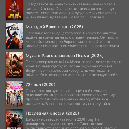
Представьте: вы начали жизнь заново. Именно это и
сделала Сварна. Она давно оставила свою опасную
работу. Теперь она жена Анирудха, и у них спокойная
жизнь длиной в два года. Но вот пришло время
Молодой Вашингтон (2026)
Середина восемнадцатого века. Джордж Вашингтон —
ещё не знаменитый на всю страну человек. Он просто
молодой землемер из Вирджинии, который только
начинает понимать, кем хочет стать. Он решает пойти
Мулан: Разгорающееся Пламя (2026)
После завершения войны Мулан возвращается в родные
края. Дома её ждёт удар: вся её родня уничтожена.
Вокруг неё — атмосфера коррупции, жестокости и
обмана. Она начинает выяснять, как и почему погибли
72 часа (2026)
Сорокалетний руководитель крупной компании
оказывается на грани провала в своей карьере. Ему
приходится искать необычный выход, чтобы всё
исправить. Внезапно всё меняется: его случайно
добавляют в
Последняя миссия (2026)
Действие разворачивается в 2030 году. На
изолированном участке суши в Тихом океане
регистрируется вспышка опасного вируса. Событие