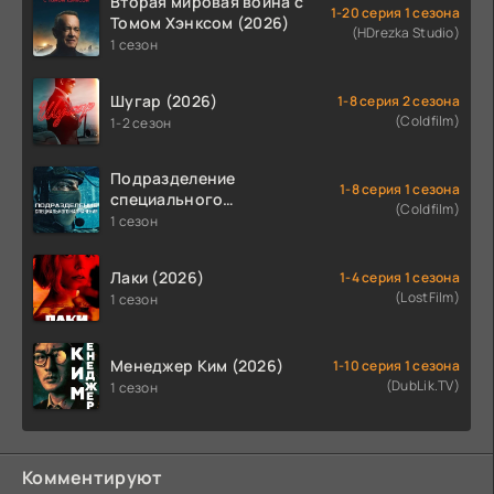
Вторая мировая война с
1-20 серия 1 сезона
Томом Хэнксом (2026)
(HDrezka Studio)
1 сезон
Шугар (2026)
1-8 серия 2 сезона
(Coldfilm)
1-2 сезон
Подразделение
1-8 серия 1 сезона
специального
(Coldfilm)
назначения (2026)
1 сезон
Лаки (2026)
1-4 серия 1 сезона
(LostFilm)
1 сезон
Менеджер Ким (2026)
1-10 серия 1 сезона
(DubLik.TV)
1 сезон
Комментируют