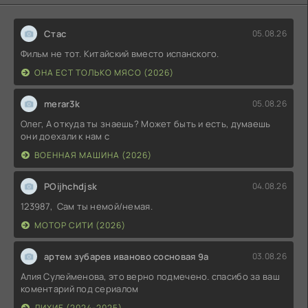
Стас
05.08.26
Фильм не тот. Китайский вместо испанского.
ОНА ЕСТ ТОЛЬКО МЯСО (2026)
merar3k
05.08.26
Олег, А откуда ты знаешь? Может быть и есть, думаешь
они доехали к нам с
ВОЕННАЯ МАШИНА (2026)
POijhchdjsk
04.08.26
123987, Сам ты немой/немая.
МОТОР СИТИ (2026)
артем зубарев иваново сосновая 9а
03.08.26
Алия Сулейменова, это верно подмечено. спасибо за ваш
коментарий под сериалом
ЛИХИЕ (2024-2025)