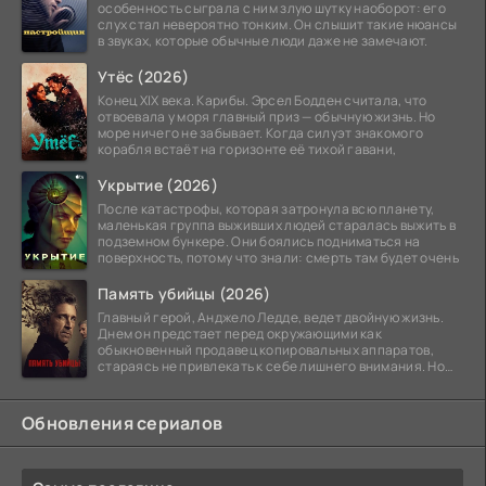
особенность сыграла с ним злую шутку наоборот: его
слух стал невероятно тонким. Он слышит такие нюансы
в звуках, которые обычные люди даже не замечают.
Утёс (2026)
Конец XIX века. Карибы. Эрсел Бодден считала, что
отвоевала у моря главный приз — обычную жизнь. Но
море ничего не забывает. Когда силуэт знакомого
корабля встаёт на горизонте её тихой гавани,
Укрытие (2026)
После катастрофы, которая затронула всю планету,
маленькая группа выживших людей старалась выжить в
подземном бункере. Они боялись подниматься на
поверхность, потому что знали: смерть там будет очень
Память убийцы (2026)
Главный герой, Анджело Ледде, ведет двойную жизнь.
Днем он предстает перед окружающими как
обыкновенный продавец копировальных аппаратов,
стараясь не привлекать к себе лишнего внимания. Но
когда
Обновления сериалов