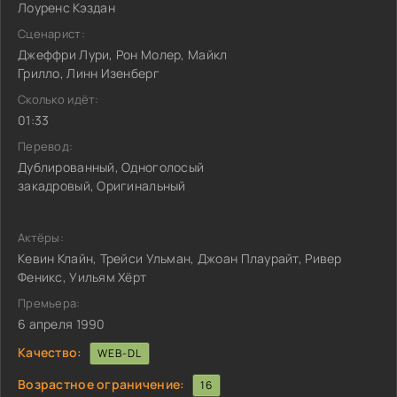
Лоуренс Кэздан
Сценарист:
Джеффри Лури, Рон Молер, Майкл
Грилло, Линн Изенберг
Сколько идёт:
01:33
Перевод:
Дублированный, Одноголосый
закадровый, Оригинальный
Актёры:
Кевин Клайн, Трейси Ульман, Джоан Плаурайт, Ривер
Феникс, Уильям Хёрт
Премьера:
6 апреля 1990
Качество:
WEB-DL
Возрастное ограничение:
16