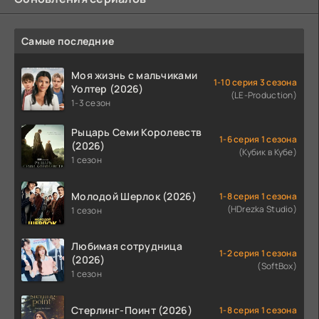
Самые последние
Моя жизнь с мальчиками
1-10 серия 3 сезона
Уолтер (2026)
(LE-Production)
1-3 сезон
Рыцарь Семи Королевств
1-6 серия 1 сезона
(2026)
(Кубик в Кубе)
1 сезон
Молодой Шерлок (2026)
1-8 серия 1 сезона
(HDrezka Studio)
1 сезон
Любимая сотрудница
1-2 серия 1 сезона
(2026)
(SoftBox)
1 сезон
Стерлинг-Поинт (2026)
1-8 серия 1 сезона