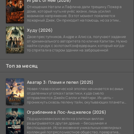
Игры с огнём (2026)
Отношения Натали и Лафлина дали трещину. Пожар в
доме, который чуть не унёс жизни, лишь усилил
взаимное напряжение. В этот момент появляется
пожарный Джек. Он приходит на помощь, но за этим
стоит его
Худу (2026)
Двое преступников, Андре и Алисса, получают задание
от криминального авторитета по кличке Капитан. Нужно
найти сундук с золотом Конфедерации, который когда-
то спрятали в старом здании на заброшенной
Топ за месяц
Аватар 3: Пламя и пепел (2025)
Новая глава космической эпопеи начинается в самых
отдаленных уголках галактики, куда смело
отправляются Джейк Салли и Нейтири. Их цель –
проникнуть сквозь пелену тайн, окутывающих планеты
системы
Ограбление в Лос-Анджелесе (2026)
Под шум океанских волн на элитных виллах
разыгрывается другая драма — бесшумная и
беспощадная. Исчезновение уникальных ювелирных
коллекций потрясло местное общество, превратив