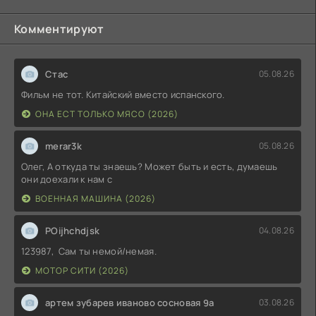
Комментируют
Стас
05.08.26
Фильм не тот. Китайский вместо испанского.
ОНА ЕСТ ТОЛЬКО МЯСО (2026)
merar3k
05.08.26
Олег, А откуда ты знаешь? Может быть и есть, думаешь
они доехали к нам с
ВОЕННАЯ МАШИНА (2026)
POijhchdjsk
04.08.26
123987, Сам ты немой/немая.
МОТОР СИТИ (2026)
артем зубарев иваново сосновая 9а
03.08.26