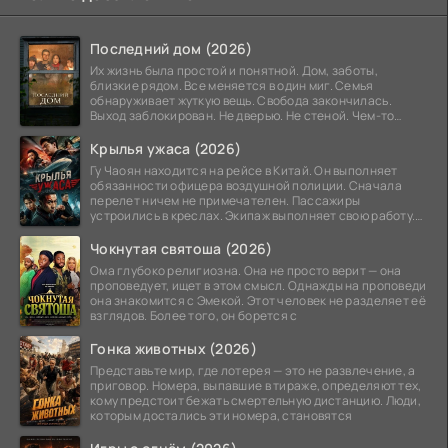
Последний дом (2026)
Их жизнь была простой и понятной. Дом, заботы,
близкие рядом. Все меняется в один миг. Семья
обнаруживает жуткую вещь. Свобода закончилась.
Выход заблокирован. Не дверью. Не стеной. Чем-то
невидимым.
Крылья ужаса (2026)
Гу Чаоян находится на рейсе в Китай. Он выполняет
обязанности офицера воздушной полиции. Сначала
перелет ничем не примечателен. Пассажиры
устроились в креслах. Экипаж выполняет свою работу.
Лайнер
Чокнутая святоша (2026)
Ома глубоко религиозна. Она не просто верит — она
проповедует, ищет в этом смысл. Однажды на проповеди
она знакомится с Эмекой. Этот человек не разделяет её
взглядов. Более того, он борется с
Гонка животных (2026)
Представьте мир, где лотерея — это не развлечение, а
приговор. Номера, выпавшие в тираже, определяют тех,
кому предстоит бежать смертельную дистанцию. Люди,
которым достались эти номера, становятся