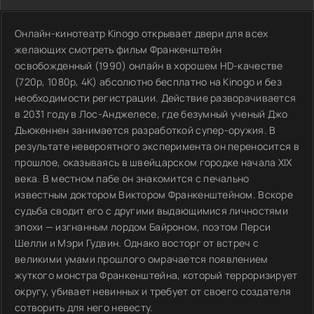
Онлайн-кинотеатр Kinogo открывает двери для всех
желающих смотреть фильм Франкенштейн
освобожденный (1990) онлайн в хорошем HD-качестве
(720p, 1080p, 4K) абсолютно бесплатно на Kinogo и без
необходимости регистрации. Действие разворачивается
в 2031 году в Лос-Анджелесе, где безумный ученый Джо
Дьюкеннен занимается разработкой супер-оружия. В
результате невероятного эксперимента он переносится в
прошлое, оказываясь в швейцарском городке начала XIX
века. В местном пабе он знакомится с печально
известным доктором Виктором Франкенштейном. Вскоре
судьба сводит его с другими выдающимися личностями
эпохи — изгнанным лордом Байроном, поэтом Перси
Шелли и Мэри Гудвин. Однако восторг от встреч с
великими умами прошлого омрачается появлением
жуткого монстра Франкенштейна, который терроризирует
округу, убивает невинных и требует от своего создателя
сотворить для него невесту.