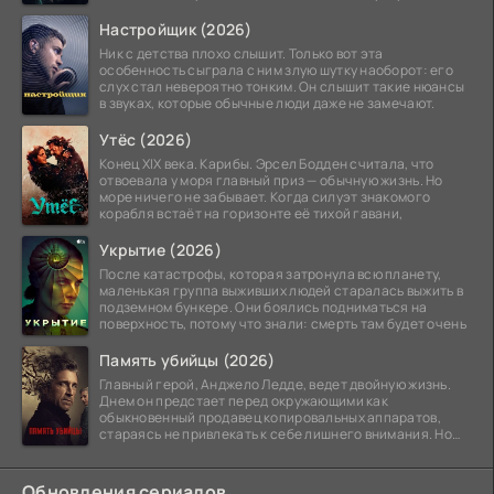
побережье из курорта в
Настройщик (2026)
Ник с детства плохо слышит. Только вот эта
особенность сыграла с ним злую шутку наоборот: его
слух стал невероятно тонким. Он слышит такие нюансы
в звуках, которые обычные люди даже не замечают.
Утёс (2026)
Конец XIX века. Карибы. Эрсел Бодден считала, что
отвоевала у моря главный приз — обычную жизнь. Но
море ничего не забывает. Когда силуэт знакомого
корабля встаёт на горизонте её тихой гавани,
Укрытие (2026)
После катастрофы, которая затронула всю планету,
маленькая группа выживших людей старалась выжить в
подземном бункере. Они боялись подниматься на
поверхность, потому что знали: смерть там будет очень
Память убийцы (2026)
Главный герой, Анджело Ледде, ведет двойную жизнь.
Днем он предстает перед окружающими как
обыкновенный продавец копировальных аппаратов,
стараясь не привлекать к себе лишнего внимания. Но
когда
Обновления сериалов