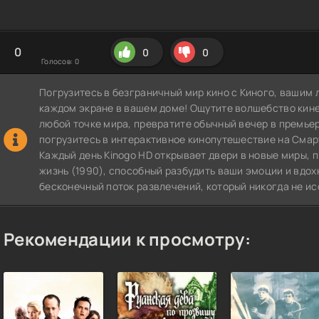
0
0
0
Голосов:
0
Погрузитесь в безграничный мир кино с Киного, вашим 
каждом экране в вашем доме! Ощутите волшебство кин
любой точке мира, превратите обычный вечер в премье
погрузитесь в интерактивное кинопутешествие на СмартТВ
Каждый день Kinogo HD открывает двери в новые миры,
жизнь (1990), способный разбудить ваши эмоции и вдох
бесконечный поток развлечений, который никогда не ис
Рекомендации к просмотру: