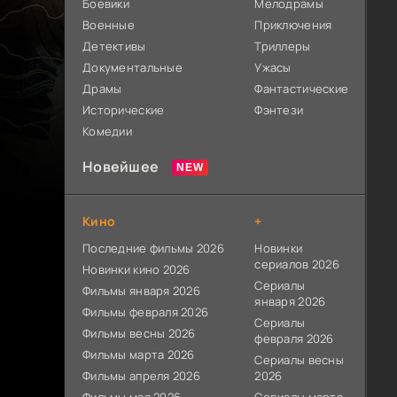
Боевики
Мелодрамы
Военные
Приключения
Детективы
Триллеры
Документальные
Ужасы
Драмы
Фантастические
Исторические
Фэнтези
Комедии
Новейшее
Кино
+
Последние фильмы 2026
Новинки
сериалов 2026
Новинки кино 2026
Сериалы
Фильмы января 2026
января 2026
Фильмы февраля 2026
Сериалы
Фильмы весны 2026
февраля 2026
Фильмы марта 2026
Сериалы весны
Фильмы апреля 2026
2026