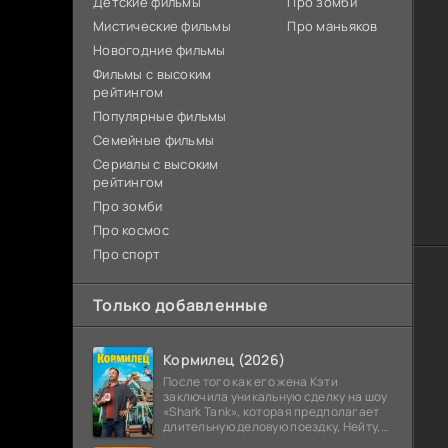
Детские фильмы
Про зомби
Мистические фильмы
Про маньяков
Новогодние фильмы
Фильмы с высоким
рейтингом
Популярные фильмы
Семейные фильмы
Сериалы с высоким
рейтингом
Про зомби
Про космос
Про спорт
Только добавленные
Кормилец (2026)
После того как его жена Кэти
заключила уникальную сделку на шоу
«Shark Tank», которая предполагает
длительную деловую поездку, Нейту,
всю жизнь обеспечивавшему семью,