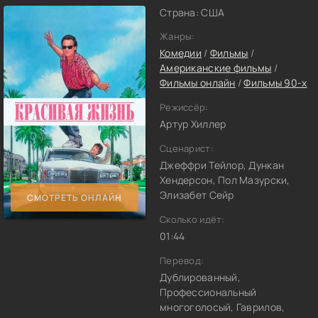
Страна: США
Жанры:
Комедии
/
Фильмы
/
Американские фильмы
/
Фильмы онлайн
/
Фильмы 90-х
Режиссёр:
Артур Хиллер
Сценарист:
Джеффри Тейлор, Дункан
Хендерсон, Пол Мазурски,
Элизабет Сейр
СМОТРЕТЬ ОНЛАЙН
Сколько идёт:
01:44
Перевод:
Дублированный,
Профессиональный
многоголосый, Гаврилов,