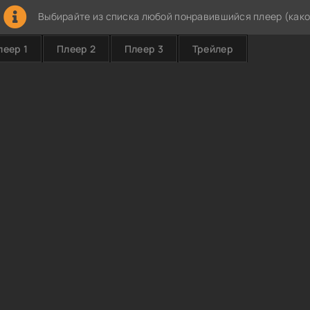
Выбирайте из списка любой понравившийся плеер (како
леер 1
Плеер 2
Плеер 3
Трейлер