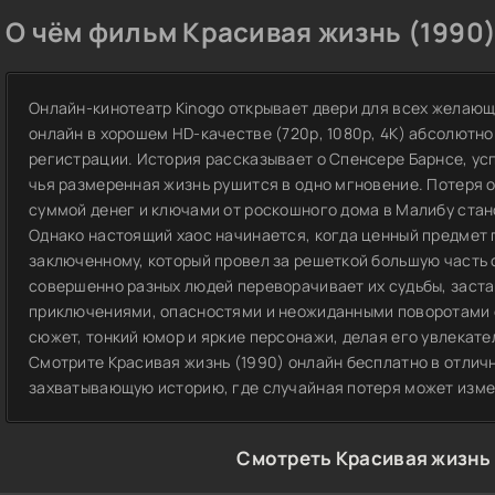
О чём фильм Красивая жизнь (1990)
Онлайн-кинотеатр Kinogo открывает двери для всех желающ
онлайн в хорошем HD-качестве (720p, 1080p, 4K) абсолютно
регистрации. История рассказывает о Спенсере Барнсе, у
чья размеренная жизнь рушится в одно мгновение. Потеря 
суммой денег и ключами от роскошного дома в Малибу ста
Однако настоящий хаос начинается, когда ценный предмет
заключенному, который провел за решеткой большую часть 
совершенно разных людей переворачивает их судьбы, заста
приключениями, опасностями и неожиданными поворотами 
сюжет, тонкий юмор и яркие персонажи, делая его увлекате
Смотрите Красивая жизнь (1990) онлайн бесплатно в отличн
захватывающую историю, где случайная потеря может изме
Смотреть Красивая жизнь 