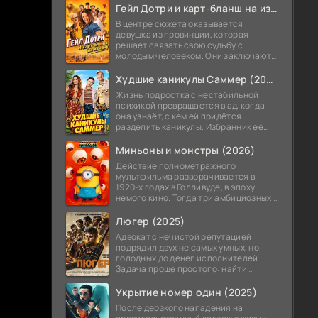
теперь приходится впервые стать
Гейл Дотри и карт-бланш на измену (2026)
В центре сюжета оказывается
девушка из провинции, которая
решает связать свою судьбу с
молодым человеком. Они заключают
необычное соглашение,
позволяющее ему в любой момент
Худшие каникулы Саммер (2026)
получить от нее прощение
Жизнь подростка с нестабильной
психикой превращается в ад, когда
она узнаёт, с кем ей придётся
разделить каникулы. Избранник её
мамы — не просто чужой дядька, а её
же учитель, а точнее завуч школы.
Миньоны и монстры (2026)
Действие полнометражного
мультфильма разворачивается в
1920-х годах в Голливуде, в эпоху
немого кино. Тогда три амбициозных
миньона решают покорить Голливуд и
снять собственный блокбастер о
Люгер (2025)
монстрах.
Адвокат с нечистой репутацией
подрядил двух не самых умных, но
голодных до денег исполнителей.
Задача проще простого: найти
украденный автомобиль. Мужики
потирают руки — это же лёгкие бабки!
Укрытие номер один (2025)
После дерзкого нападения на