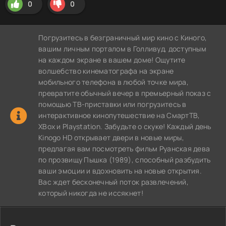
0
0
Погрузитесь в безграничный мир кино с Киного,
вашим личным порталом в Голливуд, доступным
на каждом экране в вашем доме! Ощутите
волшебство кинематографа на экране
мобильного телефона в любой точке мира,
превратите обычный вечер в премьерный показ с
помощью ТВ-приставки или погрузитесь в
интерактивное кинопутешествие на СмартТВ,
XBox и Playstation. Забудьте о скуке! Каждый день
Kinogo HD открывает двери в новые миры,
предлагая вам посмотреть фильм Руанская дева
по прозвищу Пышка (1989), способный разбудить
ваши эмоции и вдохновить на новые открытия.
Вас ждет бесконечный поток развлечений,
который никогда не иссякнет!