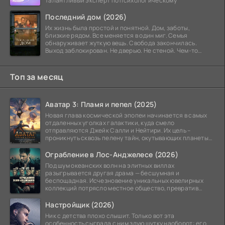
талантливый эксперт по психологическому
Последний дом (2026)
Их жизнь была простой и понятной. Дом, заботы,
близкие рядом. Все меняется в один миг. Семья
обнаруживает жуткую вещь. Свобода закончилась.
Выход заблокирован. Не дверью. Не стеной. Чем-то
невидимым.
Топ за месяц
Аватар 3: Пламя и пепел (2025)
Новая глава космической эпопеи начинается в самых
отдаленных уголках галактики, куда смело
отправляются Джейк Салли и Нейтири. Их цель –
проникнуть сквозь пелену тайн, окутывающих планеты
системы
Ограбление в Лос-Анджелесе (2026)
Под шум океанских волн на элитных виллах
разыгрывается другая драма — бесшумная и
беспощадная. Исчезновение уникальных ювелирных
коллекций потрясло местное общество, превратив
побережье из курорта в
Настройщик (2026)
Ник с детства плохо слышит. Только вот эта
особенность сыграла с ним злую шутку наоборот: его