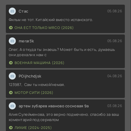
Стас
05.08.26
Фильм не тот. Китайский вместо испанского.
ОНА ЕСТ ТОЛЬКО МЯСО (2026)
merar3k
05.08.26
Олег, А откуда ты знаешь? Может быть и есть, думаешь
они доехали к нам с
ВОЕННАЯ МАШИНА (2026)
POijhchdjsk
04.08.26
123987, Сам ты немой/немая.
МОТОР СИТИ (2026)
артем зубарев иваново сосновая 9а
03.08.26
Алия Сулейменова, это верно подмечено. спасибо за ваш
коментарий под сериалом
ЛИХИЕ (2024-2025)