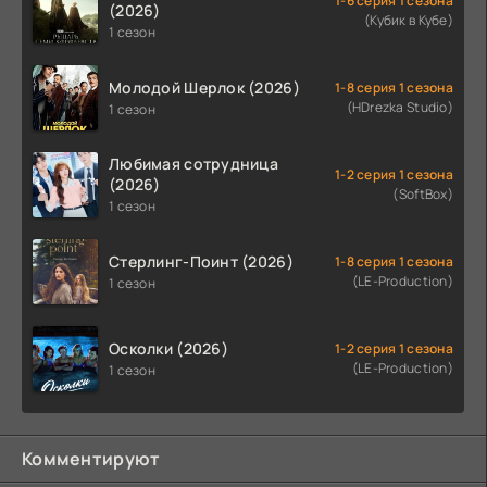
1-6 серия 1 сезона
(2026)
(Кубик в Кубе)
1 сезон
Молодой Шерлок (2026)
1-8 серия 1 сезона
(HDrezka Studio)
1 сезон
Любимая сотрудница
1-2 серия 1 сезона
(2026)
(SoftBox)
1 сезон
Стерлинг-Поинт (2026)
1-8 серия 1 сезона
(LE-Production)
1 сезон
Осколки (2026)
1-2 серия 1 сезона
(LE-Production)
1 сезон
Комментируют