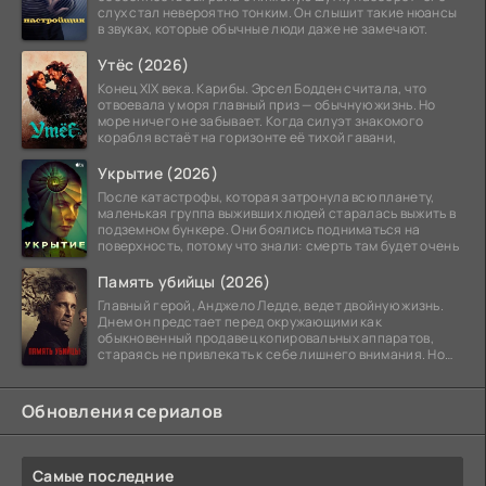
слух стал невероятно тонким. Он слышит такие нюансы
в звуках, которые обычные люди даже не замечают.
Утёс (2026)
Конец XIX века. Карибы. Эрсел Бодден считала, что
отвоевала у моря главный приз — обычную жизнь. Но
море ничего не забывает. Когда силуэт знакомого
корабля встаёт на горизонте её тихой гавани,
Укрытие (2026)
После катастрофы, которая затронула всю планету,
маленькая группа выживших людей старалась выжить в
подземном бункере. Они боялись подниматься на
поверхность, потому что знали: смерть там будет очень
Память убийцы (2026)
Главный герой, Анджело Ледде, ведет двойную жизнь.
Днем он предстает перед окружающими как
обыкновенный продавец копировальных аппаратов,
стараясь не привлекать к себе лишнего внимания. Но
когда
Обновления сериалов
Самые последние