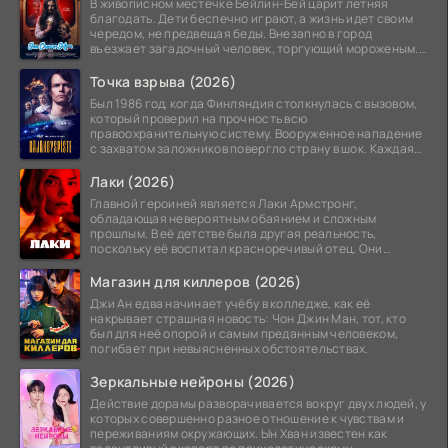
В живописном местечке Бейлин-Бей царит летняя
благодать. Дети беспечно играют, а жизнь идет своим
чередом, не предвещая беды. Внезапно в город
въезжает загадочный человек, торгующий мороженым.
Его
Точка взрыва (2026)
Был 1986 год, когда Финляндия столкнулась с вызовом,
который проверил на прочность всю
правоохранительную систему. Вооруженное нападение
с захватом заложников повергло страну в шок. Каждая
минута той
Лаки (2026)
Главной героиней является Лаки Армстронг,
обладающая невероятным обаянием и сложным
прошлым. В её детстве была другая реальность,
поскольку её воспитал красноречивый отец. Они
постоянно перемещались,
Магазин для киллеров (2026)
Джи Ан едва начинает учёбу в колледже, как её
накрывает страшная новость: Чон Джин Ман, тот, кто
был для неё опорой и самым преданным человеком,
погибает при невыясненных обстоятельствах.
Зеркальные нейроны (2026)
Действие дорамы разворачивается вокруг двух людей, у
которых совершенно разное отношение к чувствам и
переживаниям окружающих. Ын Хван известен как