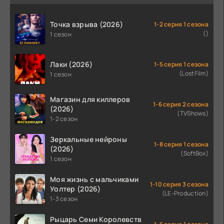
Точка взрыва (2026)
1-2 серия 1 сезона
()
1 сезон
Лаки (2026)
1-5 серия 1 сезона
(LostFilm)
1 сезон
Магазин для киллеров
1-6 серия 2 сезона
(2026)
(TVShows)
1-2 сезон
Зеркальные нейроны
1-8 серия 1 сезона
(2026)
(SoftBox)
1 сезон
Моя жизнь с мальчиками
1-10 серия 3 сезона
Уолтер (2026)
(LE-Production)
1-3 сезон
Рыцарь Семи Королевств