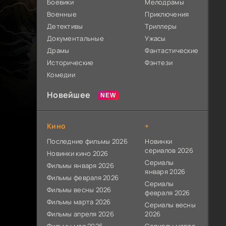
Боевики
Мелодрамы
Военные
Приключения
Детективы
Триллеры
Документальные
Ужасы
Драмы
Фантастические
Исторические
Фэнтези
Комедии
Новейшее
Кино
+
Последние фильмы 2026
Новинки
сериалов 2026
Новинки кино 2026
Сериалы
Фильмы января 2026
января 2026
Фильмы февраля 2026
Сериалы
Фильмы весны 2026
февраля 2026
Фильмы марта 2026
Сериалы весны
Фильмы апреля 2026
2026