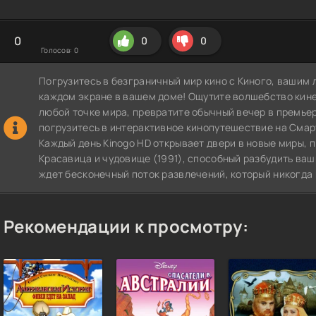
0
0
0
Голосов:
0
Погрузитесь в безграничный мир кино с Киного, вашим 
каждом экране в вашем доме! Ощутите волшебство кин
любой точке мира, превратите обычный вечер в премье
погрузитесь в интерактивное кинопутешествие на СмартТВ
Каждый день Kinogo HD открывает двери в новые миры,
Красавица и чудовище (1991), способный разбудить ваш
ждет бесконечный поток развлечений, который никогда 
Рекомендации к просмотру: