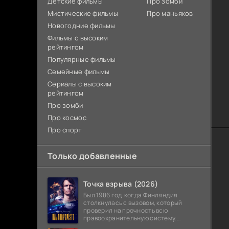
Детские фильмы
Про зомби
Мистические фильмы
Про маньяков
Новогодние фильмы
Фильмы с высоким
рейтингом
Популярные фильмы
Семейные фильмы
Сериалы с высоким
рейтингом
Про зомби
Про космос
Про спорт
Только добавленные
Точка взрыва (2026)
Был 1986 год, когда Финляндия
столкнулась с вызовом, который
проверил на прочность всю
правоохранительную систему.
Вооруженное нападение с захватом