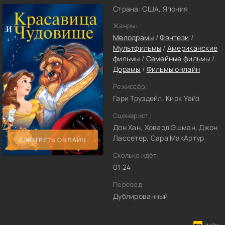
Страна: США, Япония
Жанры:
Мелодрамы
/
Фэнтези
/
Мультфильмы
/
Американские
фильмы
/
Семейные фильмы
/
Дорамы
/
Фильмы онлайн
Режиссёр:
Гари Труздейл, Кирк Уайз
Сценарист:
Дон Хан, Ховард Эшман, Джон
Лассетер, Сара МакАртур
СМОТРЕТЬ ОНЛАЙН
Сколько идёт:
01:24
Перевод:
Дублированный