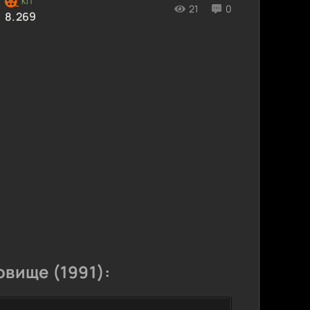
21
0
8.269
вище (1991):