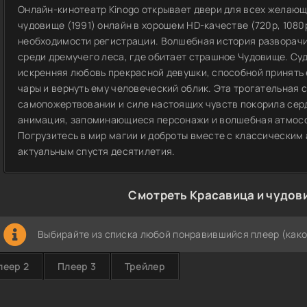
Онлайн-кинотеатр Kinogo открывает двери для всех желаю
чудовище (1991) онлайн в хорошем HD-качестве (720p, 1080p
необходимости регистрации. Волшебная история разворачи
среди дремучего леса, где обитает страшное Чудовище. Су
искренняя любовь прекрасной девушки, способной принять 
чары и вернуть ему человеческий облик. Эта трогательная с
самопожертвовании и силе настоящих чувств покорила серд
анимация, запоминающиеся персонажи и волшебная атмос
Погрузитесь в мир магии и доброты вместе с классически
актуальным спустя десятилетия.
Смотреть Красавица и чудови
Выбирайте из списка любой понравившийся плеер (како
леер 2
Плеер 3
Трейлер