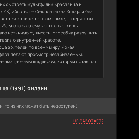
щих смотреть мультфильм Красавица и
, 4K) абсолютно бесплатно на Kinogo и без
вается в таинственном замке, затерянном
дьба уготовила ему испытание: лишь
его истинную сущность, способна разрушить
казка о внутренней красоте,
ца зрителей по всему миру. Яркая
фера делают просмотр незабываемым.
м анимационным шедевром, который остается
ще (1991) онлайн
й-то из них может быть недоступен)
НЕ РАБОТАЕТ?