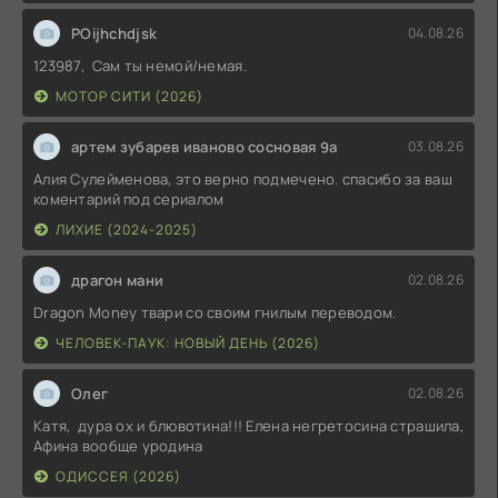
POijhchdjsk
04.08.26
123987, Сам ты немой/немая.
МОТОР СИТИ (2026)
артем зубарев иваново сосновая 9а
03.08.26
Алия Сулейменова, это верно подмечено. спасибо за ваш
коментарий под сериалом
ЛИХИЕ (2024-2025)
драгон мани
02.08.26
Dragon Money твари со своим гнилым переводом.
ЧЕЛОВЕК-ПАУК: НОВЫЙ ДЕНЬ (2026)
Олег
02.08.26
Катя, дура ох и блювотина!!! Елена негретосина страшила,
Афина вообще уродина
ОДИССЕЯ (2026)