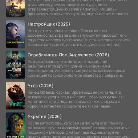
отдаленных уголках галактики, куда смело
отправляются Джейк Салли и Нейтири. Их цель –
проникнуть сквозь пелену тайн, окутывающих планеты
системы
Настройщик (2026)
Ник с детства плохо слышит. Только вот эта
особенность сыграла с ним злую шутку наоборот: его
слух стал невероятно тонким. Он слышит такие нюансы
в звуках, которые обычные люди даже не замечают.
Ограбление в Лос-Анджелесе (2026)
Под шум океанских волн на элитных виллах
разыгрывается другая драма — бесшумная и
беспощадная. Исчезновение уникальных ювелирных
коллекций потрясло местное общество, превратив
побережье из курорта в
Утёс (2026)
Конец XIX века. Карибы. Эрсел Бодден считала, что
отвоевала у моря главный приз — обычную жизнь. Но
море ничего не забывает. Когда силуэт знакомого
корабля встаёт на горизонте её тихой гавани,
Укрытие (2026)
После катастрофы, которая затронула всю планету,
маленькая группа выживших людей старалась выжить в
подземном бункере. Они боялись подниматься на
поверхность, потому что знали: смерть там будет очень