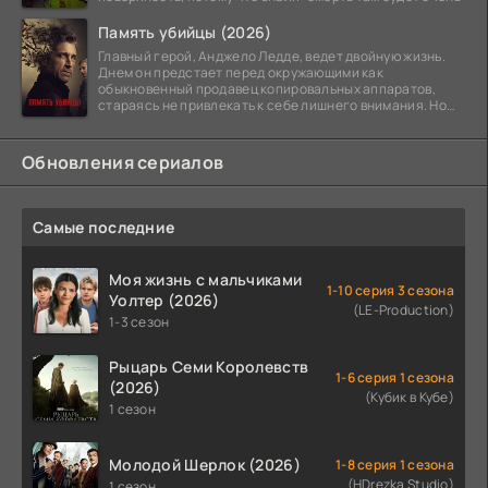
Память убийцы (2026)
Главный герой, Анджело Ледде, ведет двойную жизнь.
Днем он предстает перед окружающими как
обыкновенный продавец копировальных аппаратов,
стараясь не привлекать к себе лишнего внимания. Но
когда
Обновления сериалов
Самые последние
Моя жизнь с мальчиками
1-10 серия 3 сезона
Уолтер (2026)
(LE-Production)
1-3 сезон
Рыцарь Семи Королевств
1-6 серия 1 сезона
(2026)
(Кубик в Кубе)
1 сезон
Молодой Шерлок (2026)
1-8 серия 1 сезона
(HDrezka Studio)
1 сезон