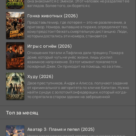
она знакомится с Эмекой. Этот человек не разделяет её
взглядов. Более того, он борется с
Гонка животных (2026)
Представьте мир, где лотерея — это не развлечение, а
приговор. Номера, выпавшие в тираже, определяют тех,
кому предстоит бежать смертельную дистанцию. Люди,
которым достались эти номера, становятся
Игры с огнём (2026)
Отношения Натали и Лафлина дали трещину. Пожар в
доме, который чуть не унёс жизни, лишь усилил
взаимное напряжение. В этот момент появляется
пожарный Джек. Он приходит на помощь, но за этим
стоит его
Худу (2026)
Двое преступников, Андре и Алисса, получают задание
от криминального авторитета по кличке Капитан. Нужно
найти сундук с золотом Конфедерации, который когда-
то спрятали в старом здании на заброшенной
Топ за месяц
Аватар 3: Пламя и пепел (2025)
Новая глава космической эпопеи начинается в самых