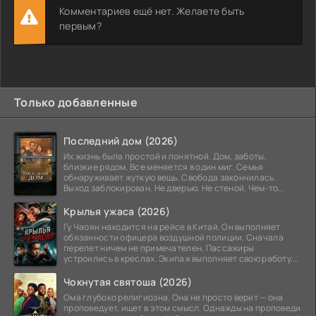
Комментариев ещё нет. Желаете быть
первым?
Только добавленные
Последний дом (2026)
Их жизнь была простой и понятной. Дом, заботы,
близкие рядом. Все меняется в один миг. Семья
обнаруживает жуткую вещь. Свобода закончилась.
Выход заблокирован. Не дверью. Не стеной. Чем-то
невидимым.
Крылья ужаса (2026)
Гу Чаоян находится на рейсе в Китай. Он выполняет
обязанности офицера воздушной полиции. Сначала
перелет ничем не примечателен. Пассажиры
устроились в креслах. Экипаж выполняет свою работу.
Лайнер
Чокнутая святоша (2026)
Ома глубоко религиозна. Она не просто верит — она
проповедует, ищет в этом смысл. Однажды на проповеди