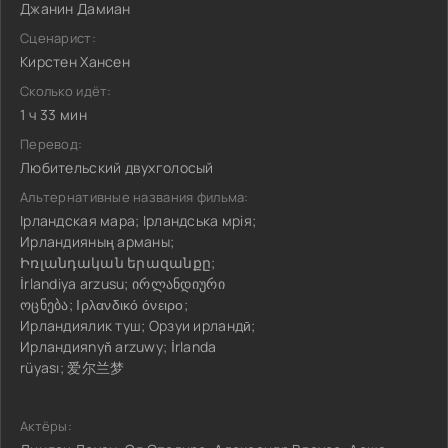
Джанин Дамиан
Сценарист:
Кирстен Хансен
Сколько идёт:
1 ч 33 мин
Перевод:
Любительский двухголосый
Альтернативные названия фильма:
Ірландская мара; Ірландська мрія;
Ирландияның арманы;
Իռլանդական երազանքը;
İrlandiya arzusu; ირლანდიური
ოცნება; Ιρλανδικό όνειρο;
Ирландиялик туш; Орзуи ирландӣ;
Ирландияnyň arzuwy; İrlanda
rüyası; 爱尔兰梦
Актёры: