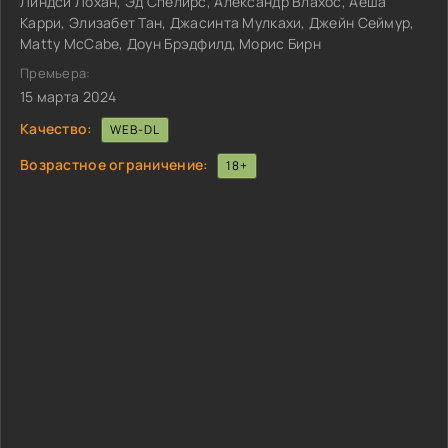
Линдси Лохан, Эд Спелирс, Александр Влахос, Аеша
Карри, Элизабет Тан, Джасинта Мулкахи, Джейн Сеймур,
Matty McCabe, Доун Брэдфилд, Морис Бирн
Премьера:
15 марта 2024
Качество:
WEB-DL
Возрастное ограничение:
18+