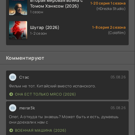
Вторая мировая война с
1-20 серия 1 сезона
Томом Хэнксом (2026)
(HDrezka Studio)
1 сезон
Шугар (2026)
1-8 серия 2 сезона
(Coldfilm)
1-2 сезон
Комментируют
Стас
05.08.26
Фильм не тот. Китайский вместо испанского.
ОНА ЕСТ ТОЛЬКО МЯСО (2026)
merar3k
05.08.26
Олег, А откуда ты знаешь? Может быть и есть, думаешь
они доехали к нам с
ВОЕННАЯ МАШИНА (2026)