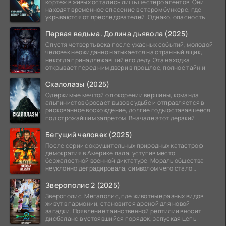
кортеж в живых остались лишь шестеро агентов. Они
находят временное спасение в старом бункере, где
укрываются от преследователей. Однако, опасность
Первая ведьма. Долина дьявола (2025)
Спустя четверть века после ужасных событий, молодой
человек неожиданно натыкается на странный ящик,
некогда принадлежавший его деду. Эта находка
открывает перед ним двери в прошлое, полное тайн и
Скалолазы (2025)
Одержимые мечтой о покорении вершины, команда
альпинистов бросает вызов судьбе и отправляется в
рискованное восхождение, долгие годы остававшееся
под строжайшим запретом. Вначале этот дерзкий
проект
Бегущий человек (2025)
После серии сокрушительных природных катастроф
демократия в Америке пала, уступив место
безжалостной военной диктатуре. Мораль общества
неуклонно деградировала, символом чего стало
чудовищное шоу
Зверополис 2 (2025)
Зверополис. Мегаполис, где животные разных видов
живут в гармонии, становится ареной для новой
загадки. Появление таинственной рептилии вносит
дисбаланс в устоявшийся порядок, запуская цепь