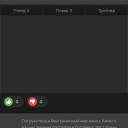
Плеер 2
Плеер 3
Трейлер
0
0
Погрузитесь в безграничный мир кино с Киного,
вашим личным порталом в Голливуд, доступным