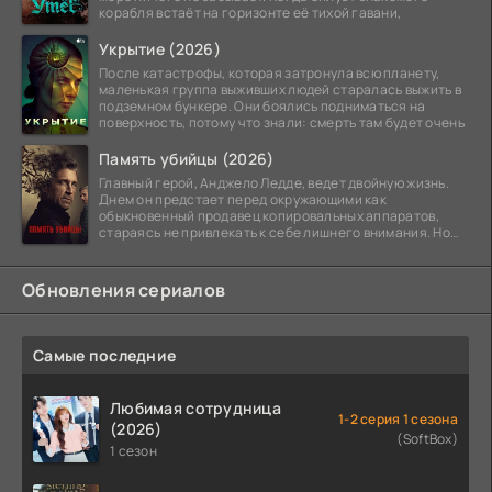
корабля встаёт на горизонте её тихой гавани,
Укрытие (2026)
После катастрофы, которая затронула всю планету,
маленькая группа выживших людей старалась выжить в
подземном бункере. Они боялись подниматься на
поверхность, потому что знали: смерть там будет очень
Память убийцы (2026)
Главный герой, Анджело Ледде, ведет двойную жизнь.
Днем он предстает перед окружающими как
обыкновенный продавец копировальных аппаратов,
стараясь не привлекать к себе лишнего внимания. Но
когда
Обновления сериалов
Самые последние
Любимая сотрудница
1-2 серия 1 сезона
(2026)
(SoftBox)
1 сезон