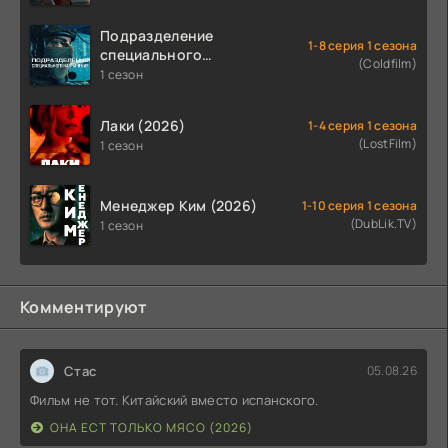
Подразделение
1-8 серия 1 сезона
специального
(Coldfilm)
назначения (2026)
1 сезон
Лаки (2026)
1-4 серия 1 сезона
(LostFilm)
1 сезон
Менеджер Ким (2026)
1-10 серия 1 сезона
(DubLik.TV)
1 сезон
Комментируют
Стас
05.08.26
Фильм не тот. Китайский вместо испанского.
ОНА ЕСТ ТОЛЬКО МЯСО (2026)