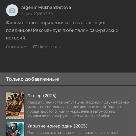
Aigerim Mukhambetova
31 мая 2026 03:30
Фильм полон напряжения и захватывающих
поединков! Рекомендую любителям самурайских
историй.
Ответить
Цитировать
Только добавленные
Люгер (2025)
Адвокат с нечистой репутацией подрядил двух не самых
умных, но голодных до денег исполнителей. Задача
проще простого: найти украденный автомобиль.
Мужики потирают руки — это же лёгкие бабки!
Укрытие номер один (2025)
После дерзкого нападения на правительственный