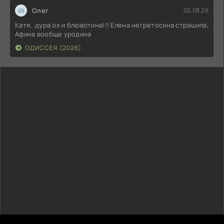
Олег
02.08.26
Катя, дура ох и блювотина!!! Елена негретосина страшила,
Афина вообще уродина
ОДИССЕЯ (2026)