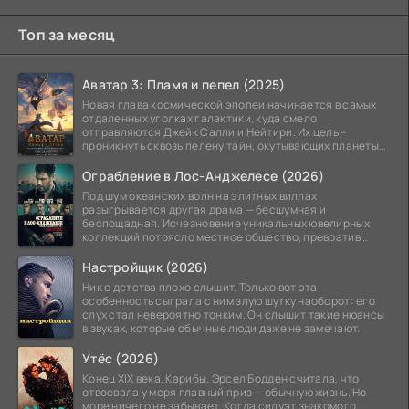
Топ за месяц
Аватар 3: Пламя и пепел (2025)
Новая глава космической эпопеи начинается в самых
отдаленных уголках галактики, куда смело
отправляются Джейк Салли и Нейтири. Их цель –
проникнуть сквозь пелену тайн, окутывающих планеты
системы
Ограбление в Лос-Анджелесе (2026)
Под шум океанских волн на элитных виллах
разыгрывается другая драма — бесшумная и
беспощадная. Исчезновение уникальных ювелирных
коллекций потрясло местное общество, превратив
побережье из курорта в
Настройщик (2026)
Ник с детства плохо слышит. Только вот эта
особенность сыграла с ним злую шутку наоборот: его
слух стал невероятно тонким. Он слышит такие нюансы
в звуках, которые обычные люди даже не замечают.
Утёс (2026)
Конец XIX века. Карибы. Эрсел Бодден считала, что
отвоевала у моря главный приз — обычную жизнь. Но
море ничего не забывает. Когда силуэт знакомого