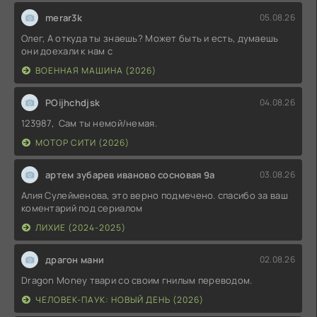
merar3k
05.08.26
Олег, А откуда ты знаешь? Может быть и есть, думаешь
они доехали к нам с
ВОЕННАЯ МАШИНА (2026)
POijhchdjsk
04.08.26
123987, Сам ты немой/немая.
МОТОР СИТИ (2026)
артем зубарев иваново сосновая 9а
03.08.26
Алия Сулейменова, это верно подмечено. спасибо за ваш
коментарий под сериалом
ЛИХИЕ (2024-2025)
драгон мани
02.08.26
Dragon Money твари со своим гнилым переводом.
ЧЕЛОВЕК-ПАУК: НОВЫЙ ДЕНЬ (2026)