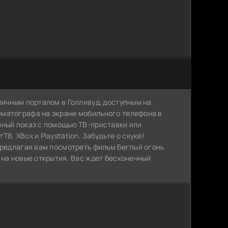
личным порталом в Голливуд, доступным на
ематографа на экране мобильного телефона в
рный показ с помощью ТВ-приставки или
, XBox и Playstation. Забудьте о скуке!
предлагая вам посмотреть фильм Беглый огонь
 на новые открытия. Вас ждет бесконечный