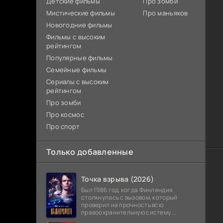
Детские фильмы
Про зомби
Мистические фильмы
Про маньяков
Новогодние фильмы
Фильмы с высоким
рейтингом
Популярные фильмы
Семейные фильмы
Сериалы с высоким
рейтингом
Про зомби
Про космос
Про спорт
Только добавленные
Точка взрыва (2026)
Был 1986 год, когда Финляндия
столкнулась с вызовом, который
проверил на прочность всю
правоохранительную систему.
Вооруженное нападение с захватом