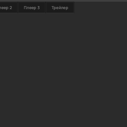
леер 2
Плеер 3
Трейлер