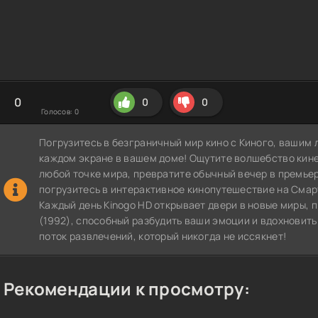
0
0
0
Голосов:
0
Погрузитесь в безграничный мир кино с Киного, вашим 
каждом экране в вашем доме! Ощутите волшебство кин
любой точке мира, превратите обычный вечер в премье
погрузитесь в интерактивное кинопутешествие на СмартТВ
Каждый день Kinogo HD открывает двери в новые миры, 
(1992), способный разбудить ваши эмоции и вдохновить
поток развлечений, который никогда не иссякнет!
Рекомендации к просмотру: