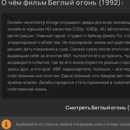
О чём фильм Беглый огонь (1992):
Онлайн-кинотеатр Kinogo открывает двери для всех желающ
онлайн в хорошем HD-качестве (720p, 1080p, 4K) абсолютно
регистрации. Главный герой, студент и байкер Джейк Ло, с
хладнокровного убийства. Не подозревая, какие могуществ
решает дать показания в суде. Однако сразу после этого н
выдающие себя за агентов ФБР, пытаются его устранить. Чу
водовороте событий, где за его жизнь борются разные сторо
здесь друг, а кто враг. ФБР, наркокартели, полиция — все 
собственным инстинктам. Единственный, кто предлагает по
крайне опасен. Джейку придется стать приманкой в смертел
собственная жизнь.
Смотреть Беглый огонь (
Выбирайте из списка любой понравившийся плеер (како