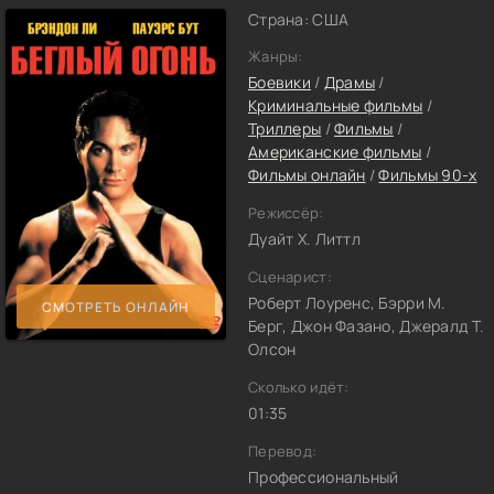
Страна: США
Жанры:
Боевики
/
Драмы
/
Криминальные фильмы
/
Триллеры
/
Фильмы
/
Американские фильмы
/
Фильмы онлайн
/
Фильмы 90-х
Режиссёр:
Дуайт Х. Литтл
Сценарист:
Роберт Лоуренс, Бэрри М.
СМОТРЕТЬ ОНЛАЙН
Берг, Джон Фазано, Джералд Т.
Олсон
Сколько идёт:
01:35
Перевод:
Профессиональный