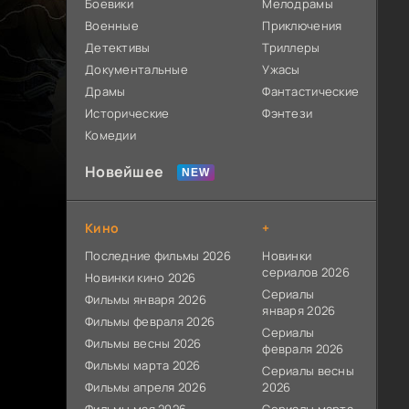
Боевики
Мелодрамы
Военные
Приключения
Детективы
Триллеры
Документальные
Ужасы
Драмы
Фантастические
Исторические
Фэнтези
Комедии
Новейшее
Кино
+
Последние фильмы 2026
Новинки
сериалов 2026
Новинки кино 2026
Сериалы
Фильмы января 2026
января 2026
Фильмы февраля 2026
Сериалы
Фильмы весны 2026
февраля 2026
Фильмы марта 2026
Сериалы весны
Фильмы апреля 2026
2026