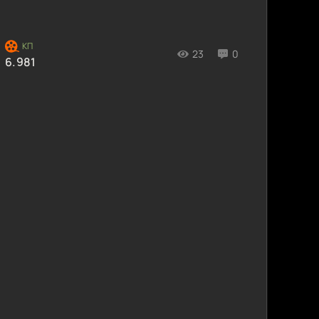
23
0
6.981