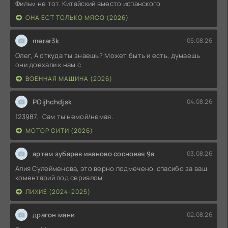
Фильм не тот. Китайский вместо испанского.
ОНА ЕСТ ТОЛЬКО МЯСО (2026)
merar3k
05.08.26
Олег, А откуда ты знаешь? Может быть и есть, думаешь
они доехали к нам с
ВОЕННАЯ МАШИНА (2026)
POijhchdjsk
04.08.26
123987, Сам ты немой/немая.
МОТОР СИТИ (2026)
артем зубарев иваново сосновая 9а
03.08.26
Алия Сулейменова, это верно подмечено. спасибо за ваш
коментарий под сериалом
ЛИХИЕ (2024-2025)
драгон мани
02.08.26