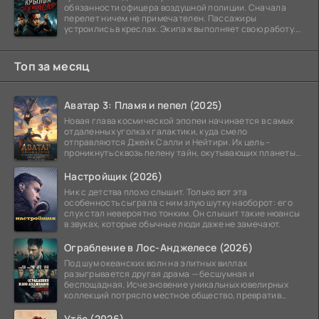
обязанности офицера воздушной полиции. Сначала
перелет ничем не примечателен. Пассажиры
устроились в креслах. Экипаж выполняет свою работу.
Лайнер
Топ за месяц
Аватар 3: Пламя и пепел (2025)
Новая глава космической эпопеи начинается в самых
отдаленных уголках галактики, куда смело
отправляются Джейк Салли и Нейтири. Их цель –
проникнуть сквозь пелену тайн, окутывающих планеты
системы
Настройщик (2026)
Ник с детства плохо слышит. Только вот эта
особенность сыграла с ним злую шутку наоборот: его
слух стал невероятно тонким. Он слышит такие нюансы
в звуках, которые обычные люди даже не замечают.
Ограбление в Лос-Анджелесе (2026)
Под шум океанских волн на элитных виллах
разыгрывается другая драма — бесшумная и
беспощадная. Исчезновение уникальных ювелирных
коллекций потрясло местное общество, превратив
побережье из курорта в
Утёс (2026)