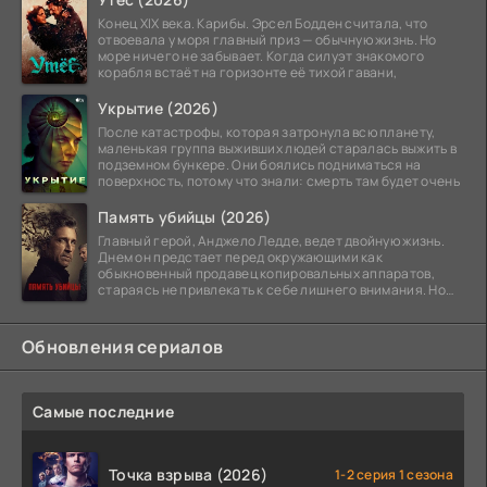
Конец XIX века. Карибы. Эрсел Бодден считала, что
отвоевала у моря главный приз — обычную жизнь. Но
море ничего не забывает. Когда силуэт знакомого
корабля встаёт на горизонте её тихой гавани,
Укрытие (2026)
После катастрофы, которая затронула всю планету,
маленькая группа выживших людей старалась выжить в
подземном бункере. Они боялись подниматься на
поверхность, потому что знали: смерть там будет очень
Память убийцы (2026)
Главный герой, Анджело Ледде, ведет двойную жизнь.
Днем он предстает перед окружающими как
обыкновенный продавец копировальных аппаратов,
стараясь не привлекать к себе лишнего внимания. Но
когда
Обновления сериалов
Самые последние
Точка взрыва (2026)
1-2 серия 1 сезона