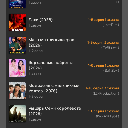
()
1 сезон
Лаки (2026)
1-5 серия 1 сезона
(LostFilm)
1 сезон
Магазин для киллеров
1-6 серия 2 сезона
(2026)
(TVShows)
1-2 сезон
Зеркальные нейроны
1-8 серия 1 сезона
(2026)
(SoftBox)
1 сезон
Моя жизнь с мальчиками
1-10 серия 3 сезона
Уолтер (2026)
(LE-Production)
1-3 сезон
Рыцарь Семи Королевств
1-6 серия 1 сезона
(2026)
(Кубик в Кубе)
1 сезон