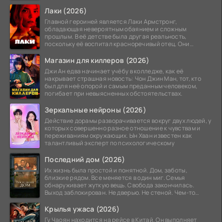
минута той
Лаки (2026)
Главной героиней является Лаки Армстронг,
обладающая невероятным обаянием и сложным
прошлым. В её детстве была другая реальность,
поскольку её воспитал красноречивый отец. Они
постоянно перемещались,
Магазин для киллеров (2026)
Джи Ан едва начинает учёбу в колледже, как её
накрывает страшная новость: Чон Джин Ман, тот, кто
был для неё опорой и самым преданным человеком,
погибает при невыясненных обстоятельствах.
Зеркальные нейроны (2026)
Действие дорамы разворачивается вокруг двух людей, у
которых совершенно разное отношение к чувствам и
переживаниям окружающих. Ын Хван известен как
талантливый эксперт по психологическому
Последний дом (2026)
Их жизнь была простой и понятной. Дом, заботы,
близкие рядом. Все меняется в один миг. Семья
обнаруживает жуткую вещь. Свобода закончилась.
Выход заблокирован. Не дверью. Не стеной. Чем-то
невидимым.
Крылья ужаса (2026)
Гу Чаоян находится на рейсе в Китай. Он выполняет