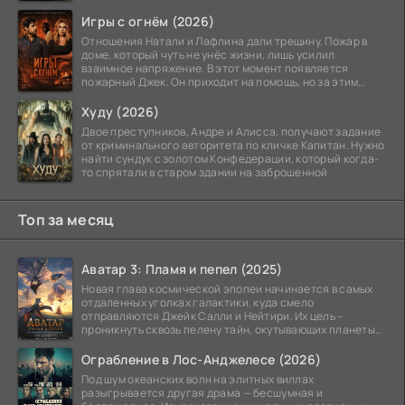
Игры с огнём (2026)
Отношения Натали и Лафлина дали трещину. Пожар в
доме, который чуть не унёс жизни, лишь усилил
взаимное напряжение. В этот момент появляется
пожарный Джек. Он приходит на помощь, но за этим
стоит его
Худу (2026)
Двое преступников, Андре и Алисса, получают задание
от криминального авторитета по кличке Капитан. Нужно
найти сундук с золотом Конфедерации, который когда-
то спрятали в старом здании на заброшенной
Топ за месяц
Аватар 3: Пламя и пепел (2025)
Новая глава космической эпопеи начинается в самых
отдаленных уголках галактики, куда смело
отправляются Джейк Салли и Нейтири. Их цель –
проникнуть сквозь пелену тайн, окутывающих планеты
системы
Ограбление в Лос-Анджелесе (2026)
Под шум океанских волн на элитных виллах
разыгрывается другая драма — бесшумная и