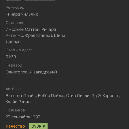
Режиссёр:
Ричард Уильямс
Сценарист:
Имоджен Саттон, Ричард
Уильямс, Фред Кэлверт, Шири
Деверо
Сколько идёт:
01:39
Перевод:
Одноголосый закадровый
Актёры:
Винсент Прайс, Бобби Пейдж, Стив Ливли, Эд Э. Кэрролл,
Клайв Ревилл
Премьера:
23 сентября 1993
Качество:
DVDRIP