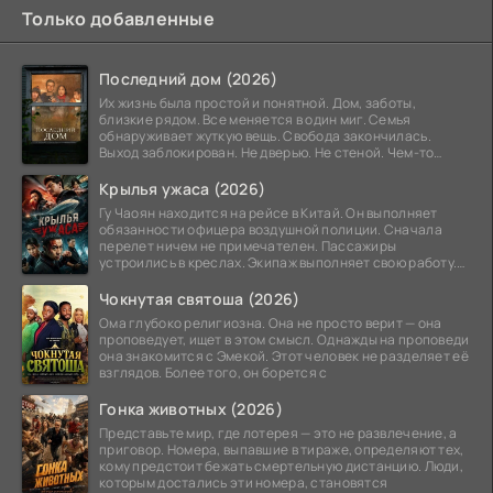
Только добавленные
Последний дом (2026)
Их жизнь была простой и понятной. Дом, заботы,
близкие рядом. Все меняется в один миг. Семья
обнаруживает жуткую вещь. Свобода закончилась.
Выход заблокирован. Не дверью. Не стеной. Чем-то
невидимым.
Крылья ужаса (2026)
Гу Чаоян находится на рейсе в Китай. Он выполняет
обязанности офицера воздушной полиции. Сначала
перелет ничем не примечателен. Пассажиры
устроились в креслах. Экипаж выполняет свою работу.
Лайнер
Чокнутая святоша (2026)
Ома глубоко религиозна. Она не просто верит — она
проповедует, ищет в этом смысл. Однажды на проповеди
она знакомится с Эмекой. Этот человек не разделяет её
взглядов. Более того, он борется с
Гонка животных (2026)
Представьте мир, где лотерея — это не развлечение, а
приговор. Номера, выпавшие в тираже, определяют тех,
кому предстоит бежать смертельную дистанцию. Люди,
которым достались эти номера, становятся