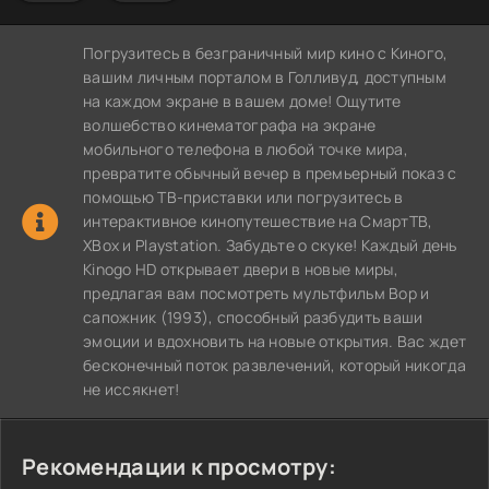
Погрузитесь в безграничный мир кино с Киного,
вашим личным порталом в Голливуд, доступным
на каждом экране в вашем доме! Ощутите
волшебство кинематографа на экране
мобильного телефона в любой точке мира,
превратите обычный вечер в премьерный показ с
помощью ТВ-приставки или погрузитесь в
интерактивное кинопутешествие на СмартТВ,
XBox и Playstation. Забудьте о скуке! Каждый день
Kinogo HD открывает двери в новые миры,
предлагая вам посмотреть мультфильм Вор и
сапожник (1993), способный разбудить ваши
эмоции и вдохновить на новые открытия. Вас ждет
бесконечный поток развлечений, который никогда
не иссякнет!
Рекомендации к просмотру: