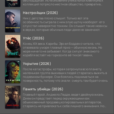
беспощадная. Исчезновение уникальных ювелирных
коллекций потрясло местное общество, превратив
побережье из курорта в
Настройщик (2026)
Ник с детства плохо слышит. Только вот эта
особенность сыграла с ним злую шутку наоборот: его
слух стал невероятно тонким. Он слышит такие нюансы
в звуках, которые обычные люди даже не замечают.
Утёс (2026)
Конец XIX века. Карибы. Эрсел Бодден считала, что
отвоевала у моря главный приз — обычную жизнь. Но
море ничего не забывает. Когда силуэт знакомого
корабля встаёт на горизонте её тихой гавани,
Укрытие (2026)
После катастрофы, которая затронула всю планету,
маленькая группа выживших людей старалась выжить в
подземном бункере. Они боялись подниматься на
поверхность, потому что знали: смерть там будет очень
Память убийцы (2026)
Главный герой, Анджело Ледде, ведет двойную жизнь.
Днем он предстает перед окружающими как
обыкновенный продавец копировальных аппаратов,
стараясь не привлекать к себе лишнего внимания. Но
когда