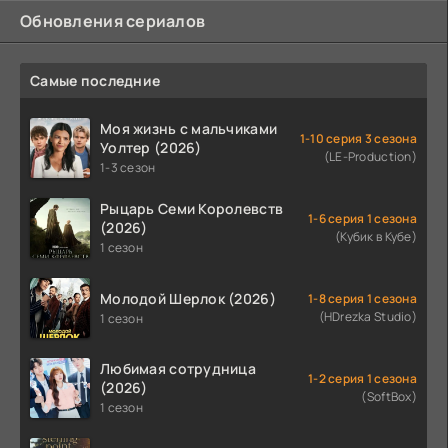
Обновления сериалов
Самые последние
Моя жизнь с мальчиками
1-10 серия 3 сезона
Уолтер (2026)
(LE-Production)
1-3 сезон
Рыцарь Семи Королевств
1-6 серия 1 сезона
(2026)
(Кубик в Кубе)
1 сезон
Молодой Шерлок (2026)
1-8 серия 1 сезона
(HDrezka Studio)
1 сезон
Любимая сотрудница
1-2 серия 1 сезона
(2026)
(SoftBox)
1 сезон