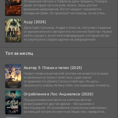
Отношения Натали и Лафлина дали трещину. Пожар в
доме, который чуть не унёс жизни, лишь усилил
взаимное напряжение. В этот момент появляется
пожарный Джек. Он приходит на помощь, но за этим
стоит его
Худу (2026)
Двое преступников, Андре и Алисса, получают задание
от криминального авторитета по кличке Капитан. Нужно
найти сундук с золотом Конфедерации, который когда-
то спрятали в старом здании на заброшенной
Топ за месяц
Аватар 3: Пламя и пепел (2025)
Новая глава космической эпопеи начинается в самых
отдаленных уголках галактики, куда смело
отправляются Джейк Салли и Нейтири. Их цель –
проникнуть сквозь пелену тайн, окутывающих планеты
системы
Ограбление в Лос-Анджелесе (2026)
Под шум океанских волн на элитных виллах
разыгрывается другая драма — бесшумная и
беспощадная. Исчезновение уникальных ювелирных
коллекций потрясло местное общество, превратив
побережье из курорта в