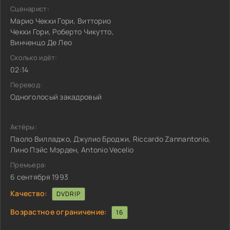
Сценарист:
Марио Чекки Гори, Витторио
Чекки Гори, Роберто Чикутто,
Винченцо Де Лео
Сколько идёт:
02:14
Перевод:
Одноголосый закадровый
Актёры:
Паоло Вилладжо, Джулио Броджи, Riccardo Zannantonio,
Лино Пэйс Мэрден, Antonio Vecelio
Премьера:
6 сентября 1993
Качество:
DVDRIP
Возрастное ограничение:
16