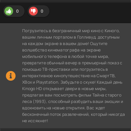
0
0
Погрузитесь в безграничный мир кино с Киного,
вашим личным порталом в Голливуд, доступным
на каждом экране в вашем доме! Ощутите
волшебство кинематографа на экране
мобильного телефона в любой точке мира,
превратите обычный вечер в премьерный показ с
помощью ТВ-приставки или погрузитесь в
интерактивное кинопутешествие на СмартТВ,
XBox и Playstation. Забудьте о скуке! Каждый день
Kinogo HD открывает двери в новые миры,
предлагая вам посмотреть фильм Тайна старого
леса (1993), способный разбудить ваши эмоции и
вдохновить на новые открытия. Вас ждет
бесконечный поток развлечений, который никогда
не иссякнет!