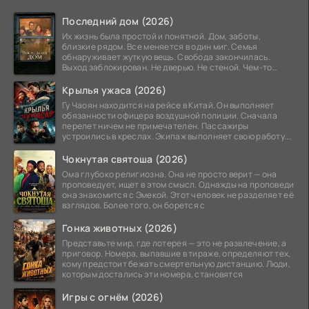
Последний дом (2026)
Их жизнь была простой и понятной. Дом, заботы,
близкие рядом. Все меняется в один миг. Семья
обнаруживает жуткую вещь. Свобода закончилась.
Выход заблокирован. Не дверью. Не стеной. Чем-то
невидимым.
Крылья ужаса (2026)
Гу Чаоян находится на рейсе в Китай. Он выполняет
обязанности офицера воздушной полиции. Сначала
перелет ничем не примечателен. Пассажиры
устроились в креслах. Экипаж выполняет свою работу.
Лайнер
Чокнутая святоша (2026)
Ома глубоко религиозна. Она не просто верит — она
проповедует, ищет в этом смысл. Однажды на проповеди
она знакомится с Эмекой. Этот человек не разделяет её
взглядов. Более того, он борется с
Гонка животных (2026)
Представьте мир, где лотерея — это не развлечение, а
приговор. Номера, выпавшие в тираже, определяют тех,
кому предстоит бежать смертельную дистанцию. Люди,
которым достались эти номера, становятся
Игры с огнём (2026)