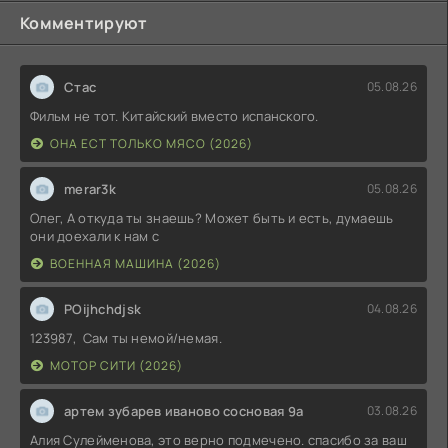
Комментируют
Стас
05.08.26
Фильм не тот. Китайский вместо испанского.
ОНА ЕСТ ТОЛЬКО МЯСО (2026)
merar3k
05.08.26
Олег, А откуда ты знаешь? Может быть и есть, думаешь
они доехали к нам с
ВОЕННАЯ МАШИНА (2026)
POijhchdjsk
04.08.26
123987, Сам ты немой/немая.
МОТОР СИТИ (2026)
артем зубарев иваново сосновая 9а
03.08.26
Алия Сулейменова, это верно подмечено. спасибо за ваш