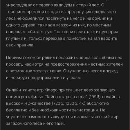
унаследовал от своего дяди дом и старый лес. С
течением времени ни один из предыдущих владельцев
леса не осмелился посягнуть на него и не срубил ни
одного дерева, так как в каждом из них, по местным
поверьям, обитает дух. Полковник считал эти суеверия
глупыми и, только переехав в поместье, начал вводить
свои правила.
Первым делом он решил проложить через волшебный лес
просеку, несмотря на предостережения местных жителей
о возможных последствиях. Он уверенно шагал вперед,
игнорируя предупреждения и угрозы.
Онлайн-кинотеатр Kinogo приглашает всех желающих
посмотреть фильм "Тайна старого леса" (1993) онлайн в
высоком HD-качестве (720p, 1080p, 4K) абсолютно
бесплатно и без необходимости регистрации. Не
упустите возможность окунуться в захватывающий мир
загадочного леса и его тайн.