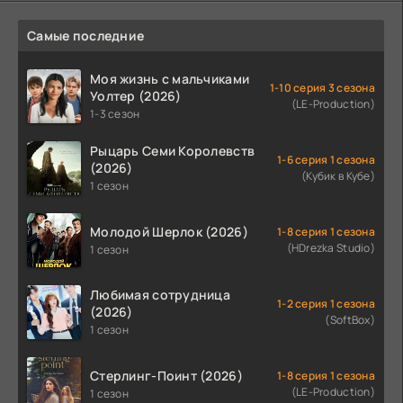
Самые последние
Моя жизнь с мальчиками
1-10 серия 3 сезона
Уолтер (2026)
(LE-Production)
1-3 сезон
Рыцарь Семи Королевств
1-6 серия 1 сезона
(2026)
(Кубик в Кубе)
1 сезон
Молодой Шерлок (2026)
1-8 серия 1 сезона
(HDrezka Studio)
1 сезон
Любимая сотрудница
1-2 серия 1 сезона
(2026)
(SoftBox)
1 сезон
Стерлинг-Поинт (2026)
1-8 серия 1 сезона
(LE-Production)
1 сезон