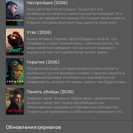
Настройщик (2026)
Ник с детства плохо слышит. Только вот эта
особенность сыграла с ним злую шутку наоборот: его
слух стал невероятно тонким. Он слышит такие нюансы
в звуках, которые обычные люди даже не замечают.
Утёс (2026)
Конец XIX века. Карибы. Эрсел Бодден считала, что
отвоевала у моря главный приз — обычную жизнь. Но
море ничего не забывает. Когда силуэт знакомого
корабля встаёт на горизонте её тихой гавани,
Укрытие (2026)
После катастрофы, которая затронула всю планету,
маленькая группа выживших людей старалась выжить в
подземном бункере. Они боялись подниматься на
поверхность, потому что знали: смерть там будет очень
Память убийцы (2026)
Главный герой, Анджело Ледде, ведет двойную жизнь.
Днем он предстает перед окружающими как
обыкновенный продавец копировальных аппаратов,
стараясь не привлекать к себе лишнего внимания. Но
когда
Обновления сериалов