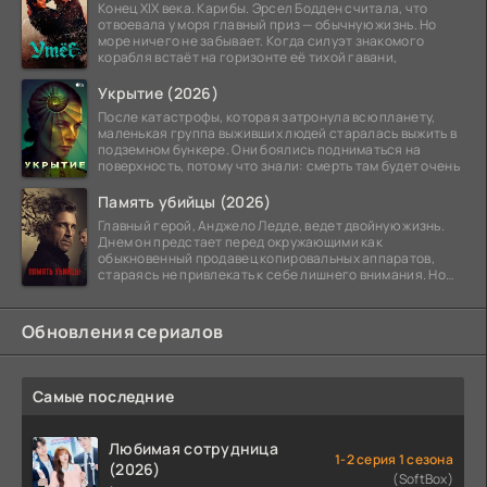
Конец XIX века. Карибы. Эрсел Бодден считала, что
отвоевала у моря главный приз — обычную жизнь. Но
море ничего не забывает. Когда силуэт знакомого
корабля встаёт на горизонте её тихой гавани,
Укрытие (2026)
После катастрофы, которая затронула всю планету,
маленькая группа выживших людей старалась выжить в
подземном бункере. Они боялись подниматься на
поверхность, потому что знали: смерть там будет очень
Память убийцы (2026)
Главный герой, Анджело Ледде, ведет двойную жизнь.
Днем он предстает перед окружающими как
обыкновенный продавец копировальных аппаратов,
стараясь не привлекать к себе лишнего внимания. Но
когда
Обновления сериалов
Самые последние
Любимая сотрудница
1-2 серия 1 сезона
(2026)
(SoftBox)