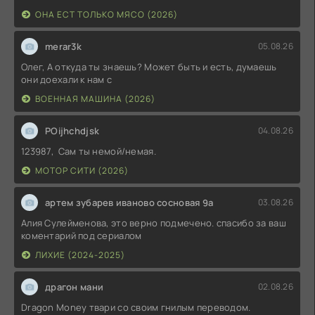
ОНА ЕСТ ТОЛЬКО МЯСО (2026)
merar3k
05.08.26
Олег, А откуда ты знаешь? Может быть и есть, думаешь
они доехали к нам с
ВОЕННАЯ МАШИНА (2026)
POijhchdjsk
04.08.26
123987, Сам ты немой/немая.
МОТОР СИТИ (2026)
артем зубарев иваново сосновая 9а
03.08.26
Алия Сулейменова, это верно подмечено. спасибо за ваш
коментарий под сериалом
ЛИХИЕ (2024-2025)
драгон мани
02.08.26
Dragon Money твари со своим гнилым переводом.