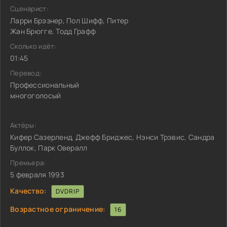
Сценарист:
Ларри Брэзнер, Пол Шифф, Питер
Жан Брюгге, Тодд Графф
Сколько идёт:
01:45
Перевод:
Профессиональный
многоголосый
Актёры:
Кифер Сазерленд, Джефф Бриджес, Нэнси Трэвис, Сандра
Буллок, Парк Овералл
Премьера:
5 февраля 1993
Качество:
DVDRIP
Возрастное ограничение:
16