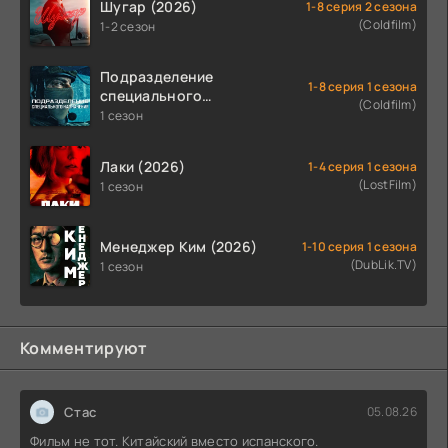
Шугар (2026)
1-8 серия 2 сезона
(Coldfilm)
1-2 сезон
Подразделение
1-8 серия 1 сезона
специального
(Coldfilm)
назначения (2026)
1 сезон
Лаки (2026)
1-4 серия 1 сезона
(LostFilm)
1 сезон
Менеджер Ким (2026)
1-10 серия 1 сезона
(DubLik.TV)
1 сезон
Комментируют
Стас
05.08.26
Фильм не тот. Китайский вместо испанского.