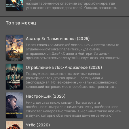
находят временное спасение в старом бункере, где
укрываются от преследователей. Однако, опасность
Топ за месяц
Аватар 3: Пламя и пепел (2025)
Новая глава космической эпопеи начинается в самых
отдаленных уголках галактики, куда смело
отправляются Джейк Салли и Нейтири. Их цель –
проникнуть сквозь пелену тайн, окутывающих планеты
системы
Ограбление в Лос-Анджелесе (2026)
Под шум океанских волн на элитных виллах
разыгрывается другая драма — бесшумная и
беспощадная. Исчезновение уникальных ювелирных
коллекций потрясло местное общество, превратив
побережье из курорта в
Настройщик (2026)
Ник с детства плохо слышит. Только вот эта
особенность сыграла с ним злую шутку наоборот: его
слух стал невероятно тонким. Он слышит такие нюансы
в звуках, которые обычные люди даже не замечают.
Утёс (2026)