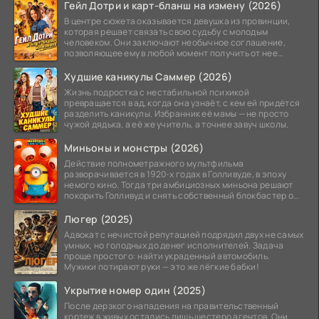
Гейл Дотри и карт-бланш на измену (2026)
В центре сюжета оказывается девушка из провинции,
которая решает связать свою судьбу с молодым
человеком. Они заключают необычное соглашение,
позволяющее ему в любой момент получить от нее
прощение
Худшие каникулы Саммер (2026)
Жизнь подростка с нестабильной психикой
превращается в ад, когда она узнаёт, с кем ей придётся
разделить каникулы. Избранник её мамы — не просто
чужой дядька, а её же учитель, а точнее завуч школы.
Миньоны и монстры (2026)
Действие полнометражного мультфильма
разворачивается в 1920-х годах в Голливуде, в эпоху
немого кино. Тогда три амбициозных миньона решают
покорить Голливуд и снять собственный блокбастер о
монстрах.
Люгер (2025)
Адвокат с нечистой репутацией подрядил двух не самых
умных, но голодных до денег исполнителей. Задача
проще простого: найти украденный автомобиль.
Мужики потирают руки — это же лёгкие бабки!
Укрытие номер один (2025)
После дерзкого нападения на правительственный
кортеж в живых остались лишь шестеро агентов. Они