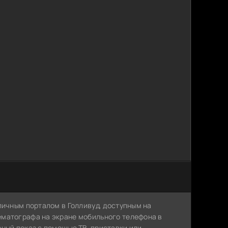
личным порталом в Голливуд, доступным на
ематографа на экране мобильного телефона в
рный показ с помощью ТВ-приставки или