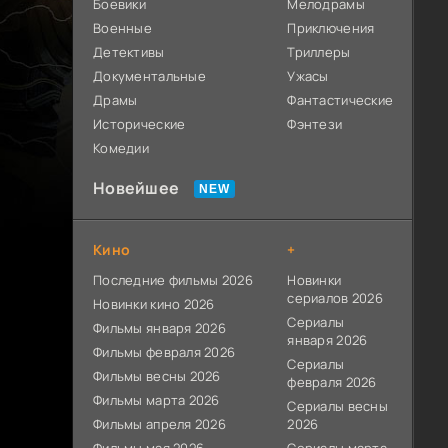
Боевики
Мелодрамы
Военные
Приключения
Детективы
Триллеры
Документальные
Ужасы
Драмы
Фантастические
Исторические
Фэнтези
Комедии
Новейшее
Кино
+
Последние фильмы 2026
Новинки
сериалов 2026
Новинки кино 2026
Сериалы
Фильмы января 2026
января 2026
Фильмы февраля 2026
Сериалы
Фильмы весны 2026
февраля 2026
Фильмы марта 2026
Сериалы весны
Фильмы апреля 2026
2026