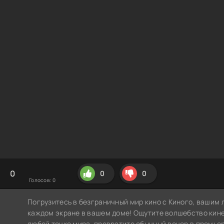
0
0
0
Голосов:
0
Погрузитесь в безграничный мир кино с Киного, вашим 
каждом экране в вашем доме! Ощутите волшебство кин
любой точке мира, превратите обычный вечер в премье