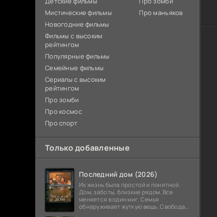
Детские фильмы
Про зомби
Мистические фильмы
Про маньяков
Новогодние фильмы
Фильмы с высоким
рейтингом
Популярные фильмы
Семейные фильмы
Сериалы с высоким
рейтингом
Про зомби
Про космос
Про спорт
Только добавленные
Последний дом (2026)
Их жизнь была простой и понятной.
Дом, заботы, близкие рядом. Все
меняется в один миг. Семья
обнаруживает жуткую вещь. Свобода
закончилась. Выход заблокирован. Не