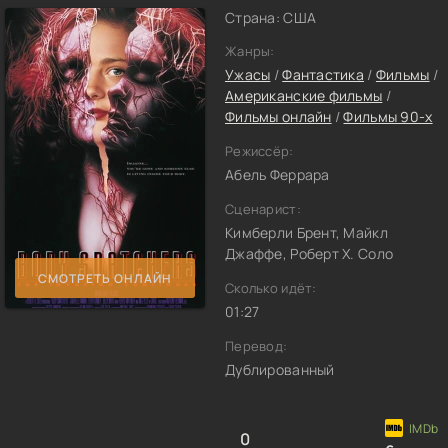
Страна: США
Жанры:
Ужасы
/
Фантастика
/
Фильмы
/
Американские фильмы
/
Фильмы онлайн
/
Фильмы 90-х
Режиссёр:
Абель Феррара
Сценарист:
Кимберли Брент, Майкл
Джаффе, Роберт Х. Соло
СМОТРЕТЬ ОНЛАЙН
Сколько идёт:
01:27
Перевод:
Дублированный
0