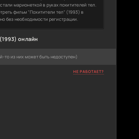
 стали марионеткой в руках похитителей тел.
реть фильм "Похитители тел" (1993) в
тно без необходимости регистрации.
(1993) онлайн
й-то из них может быть недоступен)
НЕ РАБОТАЕТ?