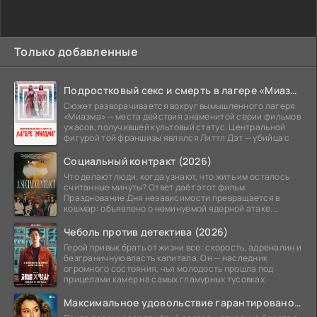
Только добавленные
Подростковый секс и смерть в лагере «Миазма» (2026)
Сюжет разворачивается вокруг вымышленного лагеря
«Миазма» — места действия знаменитой серии фильмов
ужасов, получившей культовый статус. Центральной
фигурой той франшизы являлся Литтл Дэт — убийца с
Социальный контракт (2026)
Что делают люди, когда узнают, что жить им осталось
считанные минуты? Ответ даёт этот фильм.
Празднование Дня независимости превращается в
кошмар: объявлено о неминуемой ядерной атаке.
Спасательный
Чеболь против детектива (2026)
Герой привык брать от жизни все: скорость, адреналин и
безграничную власть капитала. Он — наследник
огромного состояния, чья молодость прошла под
прицелами камер на самых гламурных тусовках.
Максимальное удовольствие гарантировано (2026)