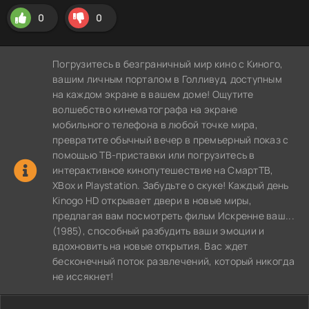
0
0
Погрузитесь в безграничный мир кино с Киного,
вашим личным порталом в Голливуд, доступным
на каждом экране в вашем доме! Ощутите
волшебство кинематографа на экране
мобильного телефона в любой точке мира,
превратите обычный вечер в премьерный показ с
помощью ТВ-приставки или погрузитесь в
интерактивное кинопутешествие на СмартТВ,
XBox и Playstation. Забудьте о скуке! Каждый день
Kinogo HD открывает двери в новые миры,
предлагая вам посмотреть фильм Искренне ваш...
(1985), способный разбудить ваши эмоции и
вдохновить на новые открытия. Вас ждет
бесконечный поток развлечений, который никогда
не иссякнет!