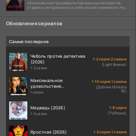
обыкновенный продавец копировальных аппаратов,
стараясь не привлекать к себе лишнего внимания. Но
когда
Обновления сериалов
Самые последние
Чеболь против детектива
1-2 серия 2 сезона
(2026)
(Light Breeze)
1-2 сезон
Максимальное
1-10 серия 1 сезона
удовольствие
(Дубляж HDrezka
St)
гарантировано (2026)
1 сезон
Медведь (2026)
1-8 серия
(TVShows)
1-5 сезон
Яростная (2026)
1-5 серия 1 сезона