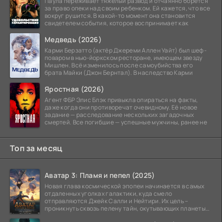
Паула переживает тяжёлый развод и отчаянно борется
за право опеки над своим ребенком. Ей кажется, что все
вокруг рушится. В какой-то момент она становится
свидетелем события, которое воспринимает как
Медведь (2026)
Карми Берзатто (актёр Джереми Аллен Уайт) был шеф-
поваром в нью-йоркском ресторане, имеющем звезду
Мишлен. Всё изменилось после самоубийства его
брата Майки (Джон Бернтал). В наследство Карми
Яростная (2026)
Агент ФБР Элис Блэк привыкла опираться на факты,
даже когда они противоречат очевидному. Её новое
задание — расследование нескольких загадочных
смертей. Все погибшие — успешные мужчины, ранее не
Топ за месяц
Аватар 3: Пламя и пепел (2025)
Новая глава космической эпопеи начинается в самых
отдаленных уголках галактики, куда смело
отправляются Джейк Салли и Нейтири. Их цель –
проникнуть сквозь пелену тайн, окутывающих планеты
системы