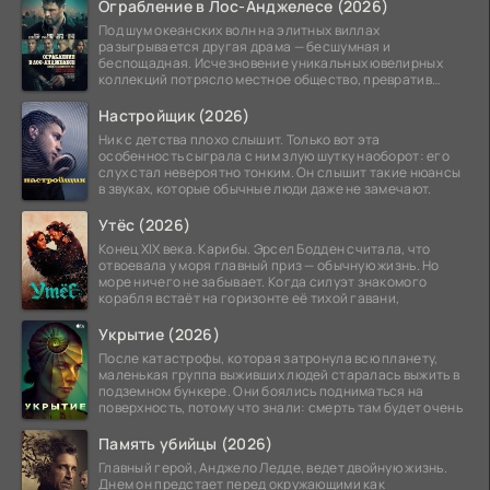
Ограбление в Лос-Анджелесе (2026)
Под шум океанских волн на элитных виллах
разыгрывается другая драма — бесшумная и
беспощадная. Исчезновение уникальных ювелирных
коллекций потрясло местное общество, превратив
побережье из курорта в
Настройщик (2026)
Ник с детства плохо слышит. Только вот эта
особенность сыграла с ним злую шутку наоборот: его
слух стал невероятно тонким. Он слышит такие нюансы
в звуках, которые обычные люди даже не замечают.
Утёс (2026)
Конец XIX века. Карибы. Эрсел Бодден считала, что
отвоевала у моря главный приз — обычную жизнь. Но
море ничего не забывает. Когда силуэт знакомого
корабля встаёт на горизонте её тихой гавани,
Укрытие (2026)
После катастрофы, которая затронула всю планету,
маленькая группа выживших людей старалась выжить в
подземном бункере. Они боялись подниматься на
поверхность, потому что знали: смерть там будет очень
Память убийцы (2026)
Главный герой, Анджело Ледде, ведет двойную жизнь.
Днем он предстает перед окружающими как