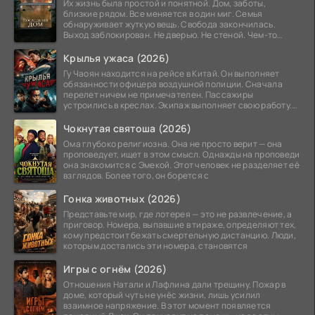
Их жизнь была простой и понятной. Дом, заботы,
близкие рядом. Все меняется в один миг. Семья
обнаруживает жуткую вещь. Свобода закончилась.
Выход заблокирован. Не дверью. Не стеной. Чем-то
невидимым.
Крылья ужаса (2026)
Гу Чаоян находится на рейсе в Китай. Он выполняет
обязанности офицера воздушной полиции. Сначала
перелет ничем не примечателен. Пассажиры
устроились в креслах. Экипаж выполняет свою работу.
Лайнер
Чокнутая святоша (2026)
Ома глубоко религиозна. Она не просто верит — она
проповедует, ищет в этом смысл. Однажды на проповеди
она знакомится с Эмекой. Этот человек не разделяет её
взглядов. Более того, он борется с
Гонка животных (2026)
Представьте мир, где лотерея — это не развлечение, а
приговор. Номера, выпавшие в тираже, определяют тех,
кому предстоит бежать смертельную дистанцию. Люди,
которым достались эти номера, становятся
Игры с огнём (2026)
Отношения Натали и Лафлина дали трещину. Пожар в
доме, который чуть не унёс жизни, лишь усилил
взаимное напряжение. В этот момент появляется