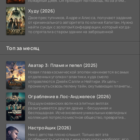
пожарный Джек. Он приходит на помощь, но за этим
стоит его
Худу (2026)
Двое преступников, Андре и Алисса, получают задание
от криминального авторитета по кличке Капитан. Нужно
найти сундук с золотом Конфедерации, который когда-
то спрятали в старом здании на заброшенной
Топ за месяц
Аватар 3: Пламя и пепел (2025)
Новая глава космической эпопеи начинается в самых
отдаленных уголках галактики, куда смело
отправляются Джейк Салли и Нейтири. Их цель –
проникнуть сквозь пелену тайн, окутывающих планеты
системы
Ограбление в Лос-Анджелесе (2026)
Под шум океанских волн на элитных виллах
разыгрывается другая драма — бесшумная и
беспощадная. Исчезновение уникальных ювелирных
коллекций потрясло местное общество, превратив
побережье из курорта в
Настройщик (2026)
Ник с детства плохо слышит. Только вот эта
особенность сыграла с ним злую шутку наоборот: его