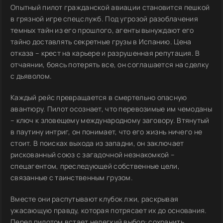
Опытный пилот гражданской авиации становится пешкой
в грязной игре спецслужб. Под угрозой разоблачения
темных тайн из его прошлого, агенты вынуждают его
тайно доставлять секретные грузы в Испанию. Цена
отказа – крест на карьере и разрушенная репутация. В
отчаянии, боясь потерять все, он соглашается на сделку
с дьяволом.
Каждый рейс превращается в смертельно опасную
авантюру. Пилот осознает, что перевозимые им чемоданы
– ключ к зловещему международному заговору. Втянутый
в паутину интриг, он понимает, что его жизнь ничего не
стоит. В поисках выхода из западни, он заключает
рискованный союз с загадочной незнакомкой –
спецагентом, преследующей собственные цели,
связанные с таинственным грузом.
Вместе они распутывают клубок лжи, раскрывая
ужасающую правду, которая потрясает их до основания.
Перед пилотом встает нелегкий выбор: сохранить