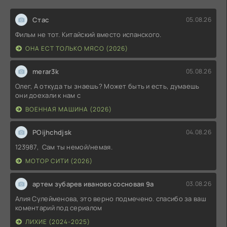
Стас
05.08.26
Фильм не тот. Китайский вместо испанского.
ОНА ЕСТ ТОЛЬКО МЯСО (2026)
merar3k
05.08.26
Олег, А откуда ты знаешь? Может быть и есть, думаешь
они доехали к нам с
ВОЕННАЯ МАШИНА (2026)
POijhchdjsk
04.08.26
123987, Сам ты немой/немая.
МОТОР СИТИ (2026)
артем зубарев иваново сосновая 9а
03.08.26
Алия Сулейменова, это верно подмечено. спасибо за ваш
коментарий под сериалом
ЛИХИЕ (2024-2025)