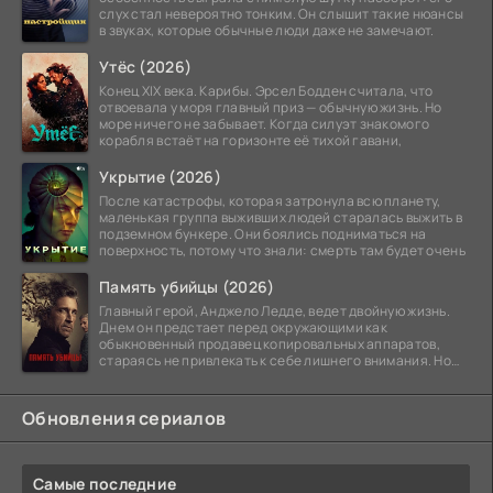
слух стал невероятно тонким. Он слышит такие нюансы
в звуках, которые обычные люди даже не замечают.
Утёс (2026)
Конец XIX века. Карибы. Эрсел Бодден считала, что
отвоевала у моря главный приз — обычную жизнь. Но
море ничего не забывает. Когда силуэт знакомого
корабля встаёт на горизонте её тихой гавани,
Укрытие (2026)
После катастрофы, которая затронула всю планету,
маленькая группа выживших людей старалась выжить в
подземном бункере. Они боялись подниматься на
поверхность, потому что знали: смерть там будет очень
Память убийцы (2026)
Главный герой, Анджело Ледде, ведет двойную жизнь.
Днем он предстает перед окружающими как
обыкновенный продавец копировальных аппаратов,
стараясь не привлекать к себе лишнего внимания. Но
когда
Обновления сериалов
Самые последние