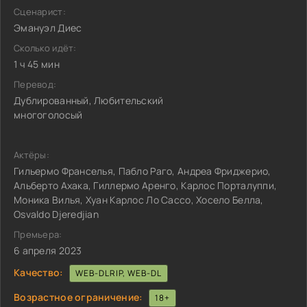
Сценарист:
Эмануэл Диес
Сколько идёт:
1 ч 45 мин
Перевод:
Дублированный, Любительский
многоголосый
Актёры:
Гильермо Франселья, Пабло Раго, Андреа Фриджерио,
Альберто Ахака, Гиллермо Аренго, Карлос Порталуппи,
Моника Вилья, Хуан Карлос Ло Сассо, Хосело Белла,
Osvaldo Djeredjian
Премьера:
6 апреля 2023
Качество:
WEB-DLRIP, WEB-DL
Возрастное ограничение:
18+