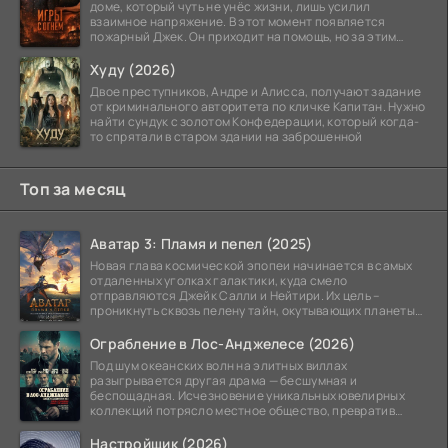
доме, который чуть не унёс жизни, лишь усилил
взаимное напряжение. В этот момент появляется
пожарный Джек. Он приходит на помощь, но за этим
стоит его
Худу (2026)
Двое преступников, Андре и Алисса, получают задание
от криминального авторитета по кличке Капитан. Нужно
найти сундук с золотом Конфедерации, который когда-
то спрятали в старом здании на заброшенной
Топ за месяц
Аватар 3: Пламя и пепел (2025)
Новая глава космической эпопеи начинается в самых
отдаленных уголках галактики, куда смело
отправляются Джейк Салли и Нейтири. Их цель –
проникнуть сквозь пелену тайн, окутывающих планеты
системы
Ограбление в Лос-Анджелесе (2026)
Под шум океанских волн на элитных виллах
разыгрывается другая драма — бесшумная и
беспощадная. Исчезновение уникальных ювелирных
коллекций потрясло местное общество, превратив
побережье из курорта в
Настройщик (2026)