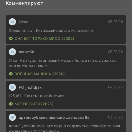
Комментируют
Стас
05.08.26
Фильм не тот. Китайский вместо испанского.
ОНА ЕСТ ТОЛЬКО МЯСО (2026)
merar3k
05.08.26
Олег, А откуда ты знаешь? Может быть и есть, думаешь
они доехали к нам с
ВОЕННАЯ МАШИНА (2026)
POijhchdjsk
04.08.26
123987, Сам ты немой/немая.
МОТОР СИТИ (2026)
артем зубарев иваново сосновая 9а
03.08.26
Алия Сулейменова, это верно подмечено. спасибо за ваш
коментарий под сериалом