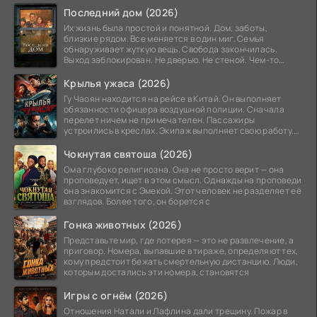
Последний дом (2026)
Их жизнь была простой и понятной. Дом, заботы,
близкие рядом. Все меняется в один миг. Семья
обнаруживает жуткую вещь. Свобода закончилась.
Выход заблокирован. Не дверью. Не стеной. Чем-то
невидимым.
Крылья ужаса (2026)
Гу Чаоян находится на рейсе в Китай. Он выполняет
обязанности офицера воздушной полиции. Сначала
перелет ничем не примечателен. Пассажиры
устроились в креслах. Экипаж выполняет свою работу.
Лайнер
Чокнутая святоша (2026)
Ома глубоко религиозна. Она не просто верит — она
проповедует, ищет в этом смысл. Однажды на проповеди
она знакомится с Эмекой. Этот человек не разделяет её
взглядов. Более того, он борется с
Гонка животных (2026)
Представьте мир, где лотерея — это не развлечение, а
приговор. Номера, выпавшие в тираже, определяют тех,
кому предстоит бежать смертельную дистанцию. Люди,
которым достались эти номера, становятся
Игры с огнём (2026)
Отношения Натали и Лафлина дали трещину. Пожар в