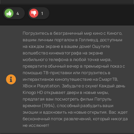
4
1
Погрузитесь в безграничный мир кино с Киного,
вашим личным порталом в Голливуд, доступным
на каждом экране в вашем доме! Ощутите
волшебство кинематографа на экране
мобильного телефона в любой точке мира,
превратите обычный вечер в премьерный показ с
помощью ТВ-приставки или погрузитесь в
интерактивное кинопутешествие на СмартТВ,
XBox и Playstation. Забудьте о скуке! Каждый день
Kinogo HD открывает двери в новые миры,
предлагая вам посмотреть фильм Патруль
времени (1994), способный разбудить ваши
эмоции и вдохновить на новые открытия. Вас ждет
бесконечный поток развлечений, который никогда
не иссякнет!