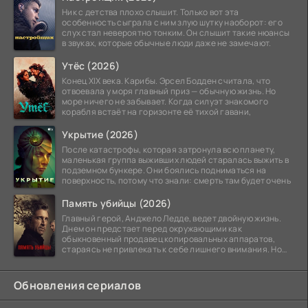
Ник с детства плохо слышит. Только вот эта
особенность сыграла с ним злую шутку наоборот: его
слух стал невероятно тонким. Он слышит такие нюансы
в звуках, которые обычные люди даже не замечают.
Утёс (2026)
Конец XIX века. Карибы. Эрсел Бодден считала, что
отвоевала у моря главный приз — обычную жизнь. Но
море ничего не забывает. Когда силуэт знакомого
корабля встаёт на горизонте её тихой гавани,
Укрытие (2026)
После катастрофы, которая затронула всю планету,
маленькая группа выживших людей старалась выжить в
подземном бункере. Они боялись подниматься на
поверхность, потому что знали: смерть там будет очень
Память убийцы (2026)
Главный герой, Анджело Ледде, ведет двойную жизнь.
Днем он предстает перед окружающими как
обыкновенный продавец копировальных аппаратов,
стараясь не привлекать к себе лишнего внимания. Но
когда
Обновления сериалов