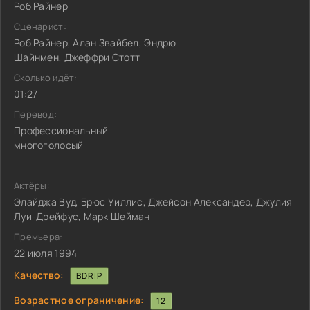
Роб Райнер
Сценарист:
Роб Райнер, Алан Звайбел, Эндрю
Шайнмен, Джеффри Стотт
Сколько идёт:
01:27
Перевод:
Профессиональный
многоголосый
Актёры:
Элайджа Вуд, Брюс Уиллис, Джейсон Александер, Джулия
Луи-Дрейфус, Марк Шейман
Премьера:
22 июля 1994
Качество:
BDRIP
Возрастное ограничение:
12