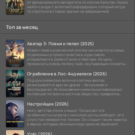
от криминального авторитета по кличке Капитан. Нужно
найти сундук с золотом Конфедерации, который когда-
то спрятали в старом здании на заброшенной
Топ за месяц
Аватар 3: Пламя и пепел (2025)
Новая глава космической эпопеи начинается в самых
отдаленных уголках галактики, куда смело
отправляются Джейк Салли и Нейтири. Их цель –
проникнуть сквозь пелену тайн, окутывающих планеты
системы
Ограбление в Лос-Анджелесе (2026)
Под шум океанских волн на элитных виллах
разыгрывается другая драма — бесшумная и
беспощадная. Исчезновение уникальных ювелирных
коллекций потрясло местное общество, превратив
побережье из курорта в
Настройщик (2026)
Ник с детства плохо слышит. Только вот эта
особенность сыграла с ним злую шутку наоборот: его
слух стал невероятно тонким. Он слышит такие нюансы
в звуках, которые обычные люди даже не замечают.
Утёс (2026)