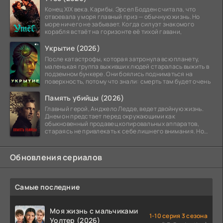
Конец XIX века. Карибы. Эрсел Бодден считала, что
отвоевала у моря главный приз — обычную жизнь. Но
море ничего не забывает. Когда силуэт знакомого
корабля встаёт на горизонте её тихой гавани,
Укрытие (2026)
После катастрофы, которая затронула всю планету,
маленькая группа выживших людей старалась выжить в
подземном бункере. Они боялись подниматься на
поверхность, потому что знали: смерть там будет очень
Память убийцы (2026)
Главный герой, Анджело Ледде, ведет двойную жизнь.
Днем он предстает перед окружающими как
обыкновенный продавец копировальных аппаратов,
стараясь не привлекать к себе лишнего внимания. Но
когда
Обновления сериалов
Самые последние
Моя жизнь с мальчиками
1-10 серия 3 сезона
Уолтер (2026)