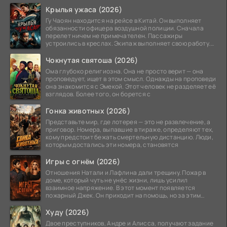
невидимым.
Крылья ужаса (2026)
Гу Чаоян находится на рейсе в Китай. Он выполняет
обязанности офицера воздушной полиции. Сначала
перелет ничем не примечателен. Пассажиры
устроились в креслах. Экипаж выполняет свою работу.
Лайнер
Чокнутая святоша (2026)
Ома глубоко религиозна. Она не просто верит — она
проповедует, ищет в этом смысл. Однажды на проповеди
она знакомится с Эмекой. Этот человек не разделяет её
взглядов. Более того, он борется с
Гонка животных (2026)
Представьте мир, где лотерея — это не развлечение, а
приговор. Номера, выпавшие в тираже, определяют тех,
кому предстоит бежать смертельную дистанцию. Люди,
которым достались эти номера, становятся
Игры с огнём (2026)
Отношения Натали и Лафлина дали трещину. Пожар в
доме, который чуть не унёс жизни, лишь усилил
взаимное напряжение. В этот момент появляется
пожарный Джек. Он приходит на помощь, но за этим
стоит его
Худу (2026)
Двое преступников, Андре и Алисса, получают задание