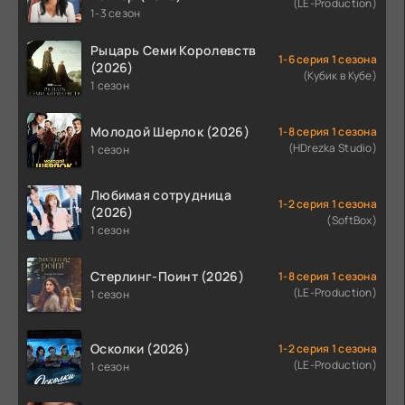
(LE-Production)
1-3 сезон
Рыцарь Семи Королевств
1-6 серия 1 сезона
(2026)
(Кубик в Кубе)
1 сезон
Молодой Шерлок (2026)
1-8 серия 1 сезона
(HDrezka Studio)
1 сезон
Любимая сотрудница
1-2 серия 1 сезона
(2026)
(SoftBox)
1 сезон
Стерлинг-Поинт (2026)
1-8 серия 1 сезона
(LE-Production)
1 сезон
Осколки (2026)
1-2 серия 1 сезона
(LE-Production)
1 сезон