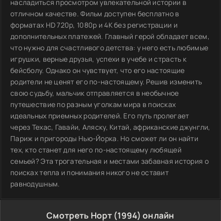
насладиться просмотром увлекательной истории в
отличном качестве. Фильм доступен бесплатно в
форматах HD 720p, 1080p и 4K без регистрации и
дополнительных платежей. Главный герой обладает всем,
что нужно для счастливого детства: у него есть любимые
игрушки, верные друзья, успехи в учебе и страсть к
бейсболу. Однако он чувствует, что его настоящие
родители не ценят его по-настоящему. Решив изменить
свою судьбу, мальчик отправляется в необычное
путешествие по разным уголкам мира в поисках
идеальных приемных родителей. Его путь пролегает
через Техас, Гавайи, Аляску, Китай, африканские джунгли,
Париж и пригороды Нью-Йорка. Но сможет ли он найти
тех, кто станет для него по-настоящему любящей
семьей? Эта трогательная и местами забавная история о
поисках тепла и понимания никого не оставит
равнодушным.
Смотреть Норт (1994) онлайн