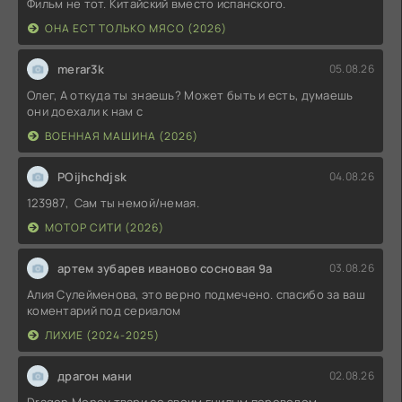
Фильм не тот. Китайский вместо испанского.
ОНА ЕСТ ТОЛЬКО МЯСО (2026)
merar3k
05.08.26
Олег, А откуда ты знаешь? Может быть и есть, думаешь
они доехали к нам с
ВОЕННАЯ МАШИНА (2026)
POijhchdjsk
04.08.26
123987, Сам ты немой/немая.
МОТОР СИТИ (2026)
артем зубарев иваново сосновая 9а
03.08.26
Алия Сулейменова, это верно подмечено. спасибо за ваш
коментарий под сериалом
ЛИХИЕ (2024-2025)
драгон мани
02.08.26
Dragon Money твари со своим гнилым переводом.