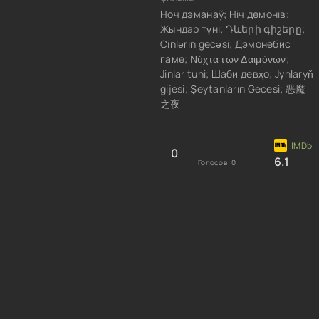
Ноч дэманаў; Ніч демонів;
Жындар түні; Դևերի գիշերը;
Cinlərin gecəsi; Дэмонебис
гаме; Νύχτα των Δαιμόνων;
Jinlar tuni; Шаби девҳо; Jynlaryň
gijesi; Şeytanların Gecesi; 恶魔
之夜
0
6.1
Голосов:
0