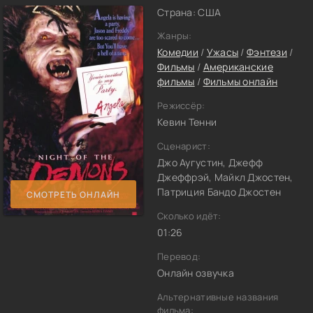
Страна: США
Жанры:
Комедии
/
Ужасы
/
Фэнтези
/
Фильмы
/
Американские
фильмы
/
Фильмы онлайн
Режиссёр:
Кевин Тенни
Сценарист:
Джо Аугустин, Джефф
Джеффрэй, Майкл Джостен,
Патриция Бандо Джостен
СМОТРЕТЬ ОНЛАЙН
Сколько идёт:
01:26
Перевод:
Онлайн озвучка
Альтернативные названия
фильма: