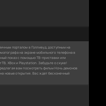
личным порталом в Голливуд, доступным на
ематографа на экране мобильного телефона в
рный показ с помощью ТВ-приставки или
, XBox и Playstation. Забудьте о скуке!
 предлагая вам посмотреть фильм Ночь демонов
 на новые открытия. Вас ждет бесконечный