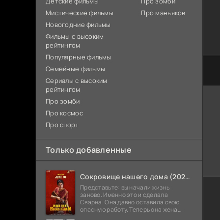
Детские фильмы
Про зомби
Мистические фильмы
Про маньяков
Новогодние фильмы
Фильмы с высоким
рейтингом
Популярные фильмы
Семейные фильмы
Сериалы с высоким
рейтингом
Про зомби
Про космос
Про спорт
Только добавленные
Сокровище нашего дома (2026)
Представьте: вы начали жизнь
заново. Именно это и сделала
Сварна. Она давно оставила свою
опасную работу. Теперь она жена
Анирудха, и у них спокойная жизнь