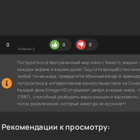
0
0
0
Голосов:
0
Погрузитесь в безграничный мир кино с Киного, вашим 
каждом экране в вашем доме! Ощутите волшебство кин
любой точке мира, превратите обычный вечер в премье
погрузитесь в интерактивное кинопутешествие на СмартТВ
Каждый день Kinogo HD открывает двери в новые миры,
(1987), способный разбудить ваши эмоции и вдохновить
поток развлечений, который никогда не иссякнет!
Рекомендации к просмотру: