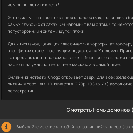
чем он поглотит их всех?
Этот фильм – не просто слэшер о подростках, попавших в б
самых глубоких страхах. Он напомнит вам о том, что некото
потусторонними силами шутки плохи.
Для киноманов, ценящих классические хорроры, атмосферу
этот фильм станет настоящим подарком на Хэллоуин. Приго
которое заставит вас сомневаться в безопасности даже в с
настоящий ужас прячется не в масках, а в самой тьме.
Онлайн-кинотеатр Kinogo открывает двери для всех желающ
онлайн в хорошем HD-качестве (720p, 1080p, 4K) абсолютно
регистрации
Смотреть Ночь демонов (
Выбирайте из списка любой понравившийся плеер (како