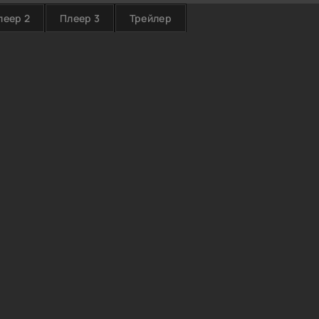
леер 2
Плеер 3
Трейлер