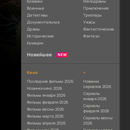
Боевики
Мелодрамы
Военные
Приключения
Детективы
Триллеры
Документальные
Ужасы
Драмы
Фантастические
Исторические
Фэнтези
Комедии
Новейшее
Кино
+
Последние фильмы 2026
Новинки
сериалов 2026
Новинки кино 2026
Сериалы
Фильмы января 2026
января 2026
Фильмы февраля 2026
Сериалы
Фильмы весны 2026
февраля 2026
Фильмы марта 2026
Сериалы весны
Фильмы апреля 2026
2026