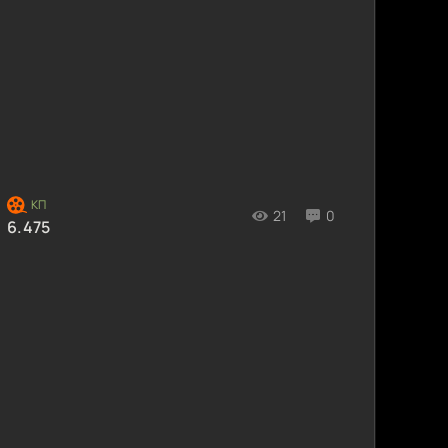
21
0
6.475