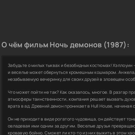
О чём фильм Ночь демонов (1987):
Забудьте о милых тыквах и безобидных костюмах! Хэллоуин 
и веселье может обернуться кромешным кошмаром. Анжела,
незабываемую вечеринку для своих друзей в зловещем особн
Что может пойти не так? Как оказалось, многое. В разгар п
атмосферы таинственности, компания решает вызвать духов
врата в ад. Древний демон проникает в Hull House, начиная
Он не приходит в виде рогатого чудовища, он действует тон
овладевая ими одним за другим. Веселые друзья превращаю
кровавую бойню. Сможет ли кто-то из них выжить в этом ха