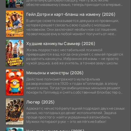
длительную деловую поездку, Нейту, всю жизнь
обеспечивавшему семью, теперь приходится впервые
стать
Гейл Дотри и карт-бланш на измену (2026)
В центре сюжета оказывается девушка из провинции,
которая решает связать свою судьбу с молодым
человеком. Они заключают необычное соглашение,
позволяющее ему в любой момент получить от нее
прощение
Худшие каникулы Саммер (2026)
Жизнь подростка с нестабильной психикой
превращается в ад, когда она узнаёт, с кем ей придётся
разделить каникулы. Избранник её мамы — не просто
чужой дядька, а её же учитель, а точнее завуч школы.
Миньоны и монстры (2026)
Действие полнометражного мультфильма
разворачивается в 1920-х годах в Голливуде, в эпоху
немого кино. Тогда три амбициозных миньона решают
покорить Голливуд и снять собственный блокбастер о
монстрах.
Люгер (2025)
Адвокат с нечистой репутацией подрядил двух не самых
умных, но голодных до денег исполнителей. Задача
проще простого: найти украденный автомобиль.
Мужики потирают руки — это же лёгкие бабки!