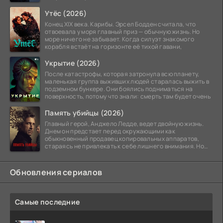
Утёс (2026)
Конец XIX века. Карибы. Эрсел Бодден считала, что
отвоевала у моря главный приз — обычную жизнь. Но
море ничего не забывает. Когда силуэт знакомого
корабля встаёт на горизонте её тихой гавани,
Укрытие (2026)
После катастрофы, которая затронула всю планету,
маленькая группа выживших людей старалась выжить в
подземном бункере. Они боялись подниматься на
поверхность, потому что знали: смерть там будет очень
Память убийцы (2026)
Главный герой, Анджело Ледде, ведет двойную жизнь.
Днем он предстает перед окружающими как
обыкновенный продавец копировальных аппаратов,
стараясь не привлекать к себе лишнего внимания. Но
когда
Обновления сериалов
Самые последние