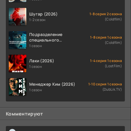
Шугар (2026)
1-8 серия 2 сезона
(Coldfilm)
1-2 сезон
Подразделение
1-8 серия 1 сезона
специального
(Coldfilm)
назначения (2026)
1 сезон
Лаки (2026)
1-4 серия 1 сезона
(LostFilm)
1 сезон
Менеджер Ким (2026)
1-10 серия 1 сезона
(DubLik.TV)
1 сезон
Комментируют