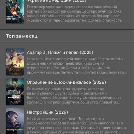
Укрытие номер один (2025)
После дерзкого нападения на правительственный
кортеж в живых остались лишь шестеро агентов. Они
находят временное спасение в старом бункере, где
укрываются от преследователей. Однако, опасность
Топ за месяц
Аватар 3: Пламя и пепел (2025)
Новая глава космической эпопеи начинается в самых
отдаленных уголках галактики, куда смело
отправляются Джейк Салли и Нейтири. Их цель –
проникнуть сквозь пелену тайн, окутывающих планеты
системы
Ограбление в Лос-Анджелесе (2026)
Под шум океанских волн на элитных виллах
разыгрывается другая драма — бесшумная и
беспощадная. Исчезновение уникальных ювелирных
коллекций потрясло местное общество, превратив
побережье из курорта в
Настройщик (2026)
Ник с детства плохо слышит. Только вот эта
особенность сыграла с ним злую шутку наоборот: его
слух стал невероятно тонким. Он слышит такие нюансы
в звуках, которые обычные люди даже не замечают.