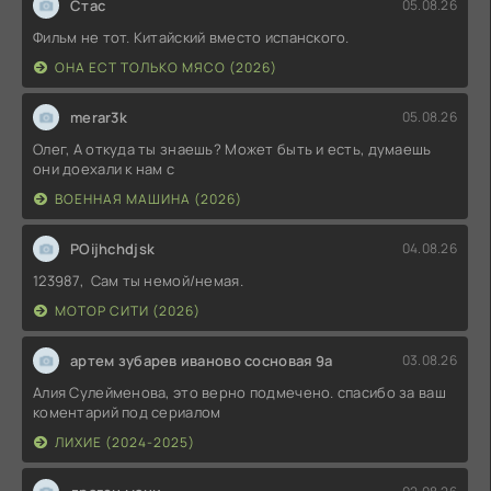
Стас
05.08.26
Фильм не тот. Китайский вместо испанского.
ОНА ЕСТ ТОЛЬКО МЯСО (2026)
merar3k
05.08.26
Олег, А откуда ты знаешь? Может быть и есть, думаешь
они доехали к нам с
ВОЕННАЯ МАШИНА (2026)
POijhchdjsk
04.08.26
123987, Сам ты немой/немая.
МОТОР СИТИ (2026)
артем зубарев иваново сосновая 9а
03.08.26
Алия Сулейменова, это верно подмечено. спасибо за ваш
коментарий под сериалом
ЛИХИЕ (2024-2025)