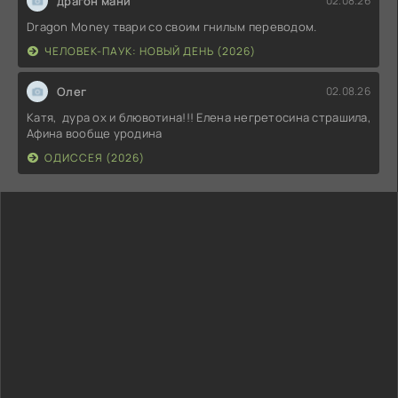
драгон мани
02.08.26
Dragon Money твари со своим гнилым переводом.
ЧЕЛОВЕК-ПАУК: НОВЫЙ ДЕНЬ (2026)
Олег
02.08.26
Катя, дура ох и блювотина!!! Елена негретосина страшила,
Афина вообще уродина
ОДИССЕЯ (2026)