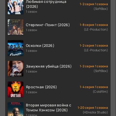
Любимая сотрудница
1-2 серия 1 сезона
(2026)
(SoftBox)
1 сезон
Стерлинг-Поинт (2026)
1-8 серия 1 сезона
(LE-Production)
1 сезон
Осколки (2026)
1-2 серия 1 сезона
(LE-Production)
1 сезон
Замужняя убийца (2026)
1-2 серия 1 сезона
(SoftBox)
1 сезон
Яростная (2026)
1-4 серия 1 сезона
(Coldfilm)
1 сезон
Вторая мировая война с
1-20 серия 1 сезона
Томом Хэнксом (2026)
(HDrezka Studio)
1 сезон