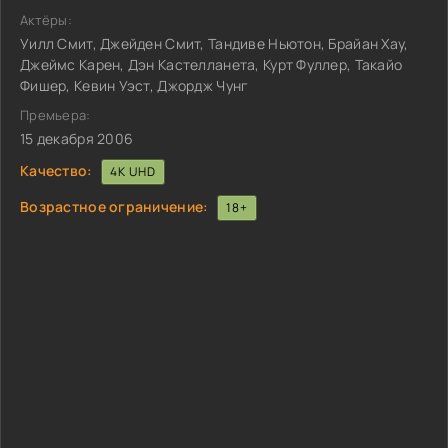
Актёры:
Уилл Смит, Джейден Смит, Тандиве Ньютон, Брайан Хау,
Джеймс Карен, Дэн Кастелланета, Курт Фуллер, Такайо
Фишер, Кевин Уэст, Джордж Чунг
Премьера:
15 декабря 2006
Качество:
4K UHD
Возрастное ограничение:
18+