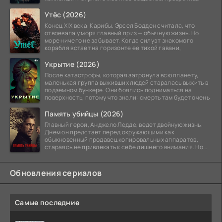
побережье из курорта в
Утёс (2026)
Конец XIX века. Карибы. Эрсел Бодден считала, что
отвоевала у моря главный приз — обычную жизнь. Но
море ничего не забывает. Когда силуэт знакомого
корабля встаёт на горизонте её тихой гавани,
Укрытие (2026)
После катастрофы, которая затронула всю планету,
маленькая группа выживших людей старалась выжить в
подземном бункере. Они боялись подниматься на
поверхность, потому что знали: смерть там будет очень
Память убийцы (2026)
Главный герой, Анджело Ледде, ведет двойную жизнь.
Днем он предстает перед окружающими как
обыкновенный продавец копировальных аппаратов,
стараясь не привлекать к себе лишнего внимания. Но
когда
Обновления сериалов
Самые последние