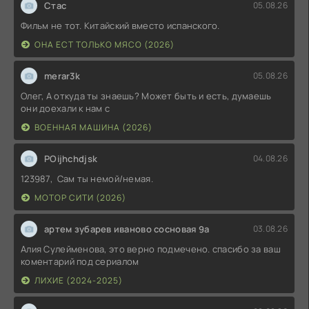
Стас
05.08.26
Фильм не тот. Китайский вместо испанского.
ОНА ЕСТ ТОЛЬКО МЯСО (2026)
merar3k
05.08.26
Олег, А откуда ты знаешь? Может быть и есть, думаешь
они доехали к нам с
ВОЕННАЯ МАШИНА (2026)
POijhchdjsk
04.08.26
123987, Сам ты немой/немая.
МОТОР СИТИ (2026)
артем зубарев иваново сосновая 9а
03.08.26
Алия Сулейменова, это верно подмечено. спасибо за ваш
коментарий под сериалом
ЛИХИЕ (2024-2025)