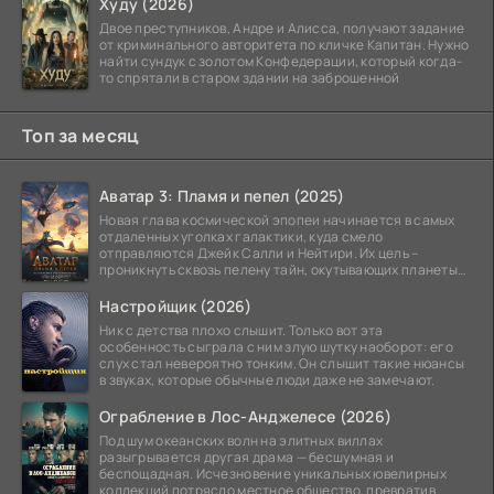
Худу (2026)
Двое преступников, Андре и Алисса, получают задание
от криминального авторитета по кличке Капитан. Нужно
найти сундук с золотом Конфедерации, который когда-
то спрятали в старом здании на заброшенной
Топ за месяц
Аватар 3: Пламя и пепел (2025)
Новая глава космической эпопеи начинается в самых
отдаленных уголках галактики, куда смело
отправляются Джейк Салли и Нейтири. Их цель –
проникнуть сквозь пелену тайн, окутывающих планеты
системы
Настройщик (2026)
Ник с детства плохо слышит. Только вот эта
особенность сыграла с ним злую шутку наоборот: его
слух стал невероятно тонким. Он слышит такие нюансы
в звуках, которые обычные люди даже не замечают.
Ограбление в Лос-Анджелесе (2026)
Под шум океанских волн на элитных виллах
разыгрывается другая драма — бесшумная и
беспощадная. Исчезновение уникальных ювелирных
коллекций потрясло местное общество, превратив