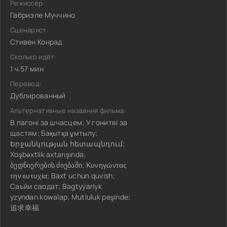
Режиссёр:
Габриэле Муччино
Сценарист:
Стивен Конрад
Сколько идёт:
1 ч 57 мин
Перевод:
Дублированный
Альтернативные названия фильма:
В пагоні за шчасцем; У гонитві за
щастям; Бақытқа ұмтылу;
Երջանկության հետապնդում;
Xoşbəxtlik axtarışında;
ბედნიერების ძიებაში; Κυνηγώντας
την ευτυχία; Baxt uchun quvish;
Саъйи саодат; Bagtyýarlyk
yzyndan kowalap; Mutluluk peşinde;
追求幸福