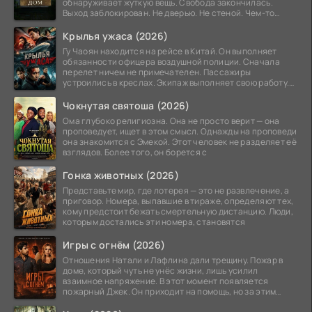
обнаруживает жуткую вещь. Свобода закончилась.
Выход заблокирован. Не дверью. Не стеной. Чем-то
невидимым.
Крылья ужаса (2026)
Гу Чаоян находится на рейсе в Китай. Он выполняет
обязанности офицера воздушной полиции. Сначала
перелет ничем не примечателен. Пассажиры
устроились в креслах. Экипаж выполняет свою работу.
Лайнер
Чокнутая святоша (2026)
Ома глубоко религиозна. Она не просто верит — она
проповедует, ищет в этом смысл. Однажды на проповеди
она знакомится с Эмекой. Этот человек не разделяет её
взглядов. Более того, он борется с
Гонка животных (2026)
Представьте мир, где лотерея — это не развлечение, а
приговор. Номера, выпавшие в тираже, определяют тех,
кому предстоит бежать смертельную дистанцию. Люди,
которым достались эти номера, становятся
Игры с огнём (2026)
Отношения Натали и Лафлина дали трещину. Пожар в
доме, который чуть не унёс жизни, лишь усилил
взаимное напряжение. В этот момент появляется
пожарный Джек. Он приходит на помощь, но за этим
стоит его