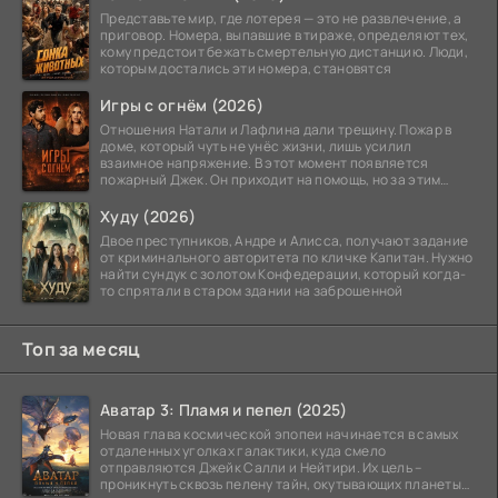
Представьте мир, где лотерея — это не развлечение, а
приговор. Номера, выпавшие в тираже, определяют тех,
кому предстоит бежать смертельную дистанцию. Люди,
которым достались эти номера, становятся
Игры с огнём (2026)
Отношения Натали и Лафлина дали трещину. Пожар в
доме, который чуть не унёс жизни, лишь усилил
взаимное напряжение. В этот момент появляется
пожарный Джек. Он приходит на помощь, но за этим
стоит его
Худу (2026)
Двое преступников, Андре и Алисса, получают задание
от криминального авторитета по кличке Капитан. Нужно
найти сундук с золотом Конфедерации, который когда-
то спрятали в старом здании на заброшенной
Топ за месяц
Аватар 3: Пламя и пепел (2025)
Новая глава космической эпопеи начинается в самых
отдаленных уголках галактики, куда смело
отправляются Джейк Салли и Нейтири. Их цель –
проникнуть сквозь пелену тайн, окутывающих планеты