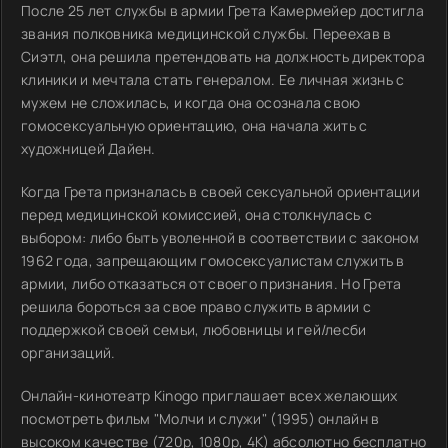
После 25 лет службы в армии Грета Камермейер достигла
звания полковника медицинской службы. Переехав в
Сиэтл, она решила претендовать на должность директора
клиники и мечтала стать генералом. Ее личная жизнь с
мужем не сложилась, и когда она осознала свою
гомосексуальную ориентацию, она начала жить с
художницей Дайен.
Когда Грета призналась в своей сексуальной ориентации
перед медицинской комиссией, она столкнулась с
выбором: либо быть уволенной в соответствии с законом
1962 года, запрещающим гомосексуалистам служить в
армии, либо отказаться от своего признания. Но Грета
решила бороться за свое право служить в армии с
поддержкой своей семьи, любовницы и гей/лесби
организаций.
Онлайн-кинотеатр Kinogo приглашает всех желающих
посмотреть фильм "Молчи и служи" (1995) онлайн в
высоком качестве (720p, 1080p, 4K) абсолютно бесплатно