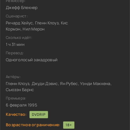
Режиссёр:
Джефф Блекнер
Сценарист:
Ричард Хейус, Гленн Клоуз, Кис
Кормэн, Нил Мерон
Сколько идёт:
1 ч 31 мин
Перевод:
Одноголосый закадровый
Актёры:
Гленн Клоуз, Джуди Дэвис, Ян Рубес, Уэнди Маккена,
Сьюзэн Барнс
Премьера:
6 февраля 1995
Качество:
DVDRIP
Возрастное ограничение:
18+