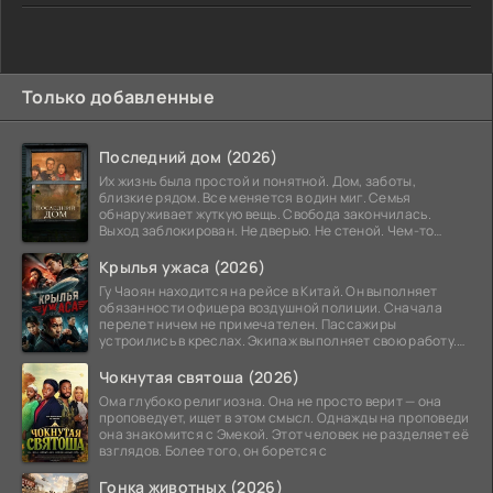
Только добавленные
Последний дом (2026)
Их жизнь была простой и понятной. Дом, заботы,
близкие рядом. Все меняется в один миг. Семья
обнаруживает жуткую вещь. Свобода закончилась.
Выход заблокирован. Не дверью. Не стеной. Чем-то
невидимым.
Крылья ужаса (2026)
Гу Чаоян находится на рейсе в Китай. Он выполняет
обязанности офицера воздушной полиции. Сначала
перелет ничем не примечателен. Пассажиры
устроились в креслах. Экипаж выполняет свою работу.
Лайнер
Чокнутая святоша (2026)
Ома глубоко религиозна. Она не просто верит — она
проповедует, ищет в этом смысл. Однажды на проповеди
она знакомится с Эмекой. Этот человек не разделяет её
взглядов. Более того, он борется с
Гонка животных (2026)