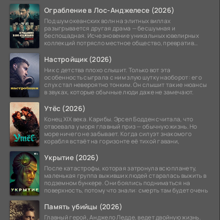
системы
Ограбление в Лос-Анджелесе (2026)
Под шум океанских волн на элитных виллах
разыгрывается другая драма — бесшумная и
беспощадная. Исчезновение уникальных ювелирных
коллекций потрясло местное общество, превратив
побережье из курорта в
Настройщик (2026)
Ник с детства плохо слышит. Только вот эта
особенность сыграла с ним злую шутку наоборот: его
слух стал невероятно тонким. Он слышит такие нюансы
в звуках, которые обычные люди даже не замечают.
Утёс (2026)
Конец XIX века. Карибы. Эрсел Бодден считала, что
отвоевала у моря главный приз — обычную жизнь. Но
море ничего не забывает. Когда силуэт знакомого
корабля встаёт на горизонте её тихой гавани,
Укрытие (2026)
После катастрофы, которая затронула всю планету,
маленькая группа выживших людей старалась выжить в
подземном бункере. Они боялись подниматься на
поверхность, потому что знали: смерть там будет очень
Память убийцы (2026)
Главный герой, Анджело Ледде, ведет двойную жизнь.