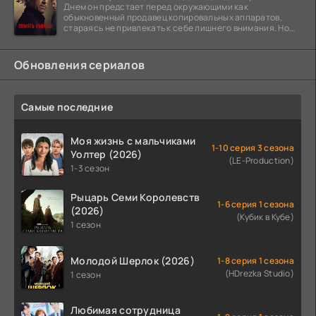
Днем он предстает перед окружающими как
обыкновенный продавец копировальных аппаратов,
стараясь не привлекать к себе лишнего внимания. Но
когда
Обновления сериалов
Самые последние
Моя жизнь с мальчиками
1-10 серия 3 сезона
Уолтер (2026)
(LE-Production)
1-3 сезон
Рыцарь Семи Королевств
1-6 серия 1 сезона
(2026)
(Кубик в Кубе)
1 сезон
Молодой Шерлок (2026)
1-8 серия 1 сезона
(HDrezka Studio)
1 сезон
Любимая сотрудница