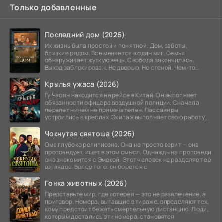
Только добавленные
Последний дом (2026)
Их жизнь была простой и понятной. Дом, заботы,
близкие рядом. Все меняется в один миг. Семья
обнаруживает жуткую вещь. Свобода закончилась.
Выход заблокирован. Не дверью. Не стеной. Чем-то
невидимым.
Крылья ужаса (2026)
Гу Чаоян находится на рейсе в Китай. Он выполняет
обязанности офицера воздушной полиции. Сначала
перелет ничем не примечателен. Пассажиры
устроились в креслах. Экипаж выполняет свою работу.
Лайнер
Чокнутая святоша (2026)
Ома глубоко религиозна. Она не просто верит — она
проповедует, ищет в этом смысл. Однажды на проповеди
она знакомится с Эмекой. Этот человек не разделяет её
взглядов. Более того, он борется с
Гонка животных (2026)
Представьте мир, где лотерея — это не развлечение, а
приговор. Номера, выпавшие в тираже, определяют тех,
кому предстоит бежать смертельную дистанцию. Люди,
которым достались эти номера, становятся