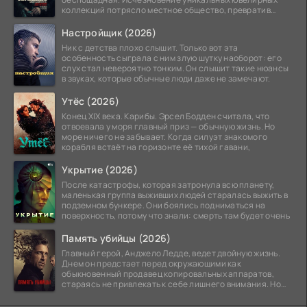
коллекций потрясло местное общество, превратив
побережье из курорта в
Настройщик (2026)
Ник с детства плохо слышит. Только вот эта
особенность сыграла с ним злую шутку наоборот: его
слух стал невероятно тонким. Он слышит такие нюансы
в звуках, которые обычные люди даже не замечают.
Утёс (2026)
Конец XIX века. Карибы. Эрсел Бодден считала, что
отвоевала у моря главный приз — обычную жизнь. Но
море ничего не забывает. Когда силуэт знакомого
корабля встаёт на горизонте её тихой гавани,
Укрытие (2026)
После катастрофы, которая затронула всю планету,
маленькая группа выживших людей старалась выжить в
подземном бункере. Они боялись подниматься на
поверхность, потому что знали: смерть там будет очень
Память убийцы (2026)
Главный герой, Анджело Ледде, ведет двойную жизнь.
Днем он предстает перед окружающими как
обыкновенный продавец копировальных аппаратов,
стараясь не привлекать к себе лишнего внимания. Но
когда