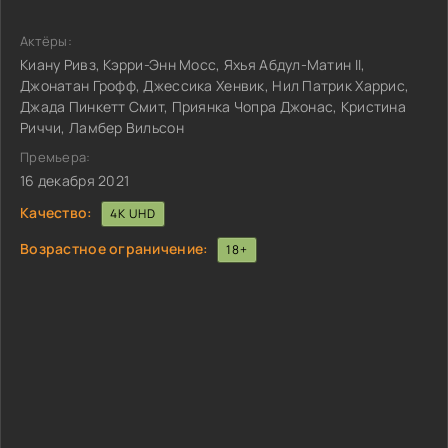
Актёры:
Киану Ривз, Кэрри-Энн Мосс, Яхья Абдул-Матин II,
Джонатан Грофф, Джессика Хенвик, Нил Патрик Харрис,
Джада Пинкетт Смит, Приянка Чопра Джонас, Кристина
Риччи, Ламбер Вильсон
Премьера:
16 декабря 2021
Качество:
4K UHD
Возрастное ограничение:
18+