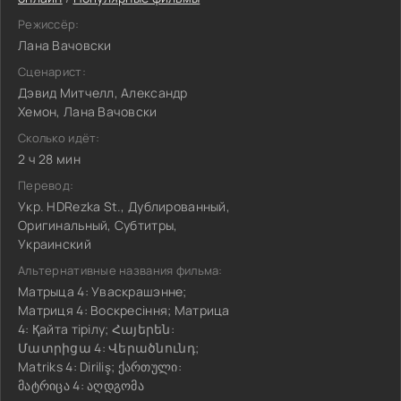
Режиссёр:
Лана Вачовски
Сценарист:
Дэвид Митчелл, Александр
Хемон, Лана Вачовски
Сколько идёт:
2 ч 28 мин
Перевод:
Укр. HDRezka St., Дублированный,
Оригинальный, Субтитры,
Украинский
Альтернативные названия фильма:
Матрыца 4: Уваскрашэнне;
Матриця 4: Воскресіння; Матрица
4: Қайта тірілу; Հայերեն:
Մատրիցա 4: Վերածնունդ;
Matriks 4: Diriliş; ქართული:
მატრიცა 4: აღდგომა