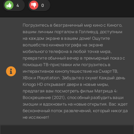
4
0
Погрузитесь в безграничный мир кино с Киного,
вашим личным порталом в Голливуд, доступным
на каждом экране в вашем доме! Ощутите
волшебство кинематографа на экране
мобильного телефона в любой точке мира,
превратите обычный вечер в премьерный показ с
помощью ТВ-приставки или погрузитесь в
интерактивное кинопутешествие на СмартТВ,
XBox и Playstation. Забудьте о скуке! Каждый день
Kinogo HD открывает двери в новые миры,
предлагая вам посмотреть фильм Матрица 4:
Воскрешение (2021), способный разбудить ваши
эмоции и вдохновить на новые открытия. Вас ждет
бесконечный поток развлечений, который никогда
не иссякнет!