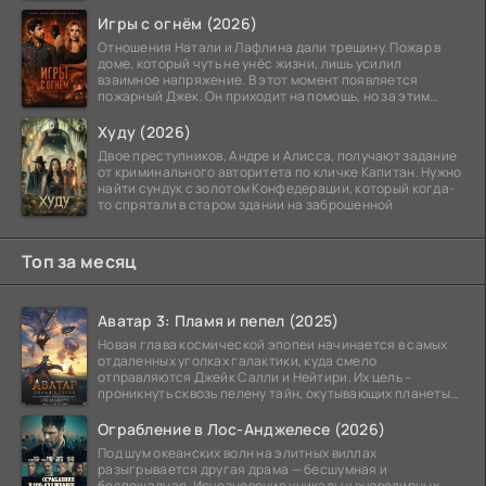
Игры с огнём (2026)
Отношения Натали и Лафлина дали трещину. Пожар в
доме, который чуть не унёс жизни, лишь усилил
взаимное напряжение. В этот момент появляется
пожарный Джек. Он приходит на помощь, но за этим
стоит его
Худу (2026)
Двое преступников, Андре и Алисса, получают задание
от криминального авторитета по кличке Капитан. Нужно
найти сундук с золотом Конфедерации, который когда-
то спрятали в старом здании на заброшенной
Топ за месяц
Аватар 3: Пламя и пепел (2025)
Новая глава космической эпопеи начинается в самых
отдаленных уголках галактики, куда смело
отправляются Джейк Салли и Нейтири. Их цель –
проникнуть сквозь пелену тайн, окутывающих планеты
системы
Ограбление в Лос-Анджелесе (2026)
Под шум океанских волн на элитных виллах
разыгрывается другая драма — бесшумная и
беспощадная. Исчезновение уникальных ювелирных