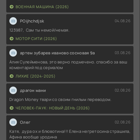
ВОЕННАЯ МАШИНА (2026)
POijhchdjsk
04.08.26
123987, Сам ты немой/немая.
МОТОР СИТИ (2026)
артем зубарев иваново сосновая 9а
03.08.26
Алия Сулейменова, это верно подмечено. спасибо за ваш
коментарий под сериалом
ЛИХИЕ (2024-2025)
драгон мани
02.08.26
Dragon Money твари со своим гнилым переводом.
ЧЕЛОВЕК-ПАУК: НОВЫЙ ДЕНЬ (2026)
Олег
02.08.26
Катя, дура ох и блювотина!!! Елена негретосина страшила,
Афина вообще уродина