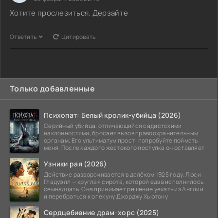
Хотите прослезиться. Дерзайте
Ответить
Цитировать
Только добавленные
Психопат: Белый кролик-убийца (2026)
Серийный убийца, отличающийся садистскими
наклонностями, бросает вызов правоохранительным
органам. Его ультиматум прост: попробуйте поймать
меня. После каждого жестокого поступка он оставляет
Узники рая (2026)
Действие разворачивается в далёком 1925 году. Люси
Гладуэлл — круглая сирота, которой едва исполнилось
семнадцать. Она принимает решение уехать из Англии
и перебраться к опекуну Джорджу Хьютону.
Сердцебиение драм-хорс (2025)