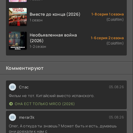
Вместе до конца (2026)
1-8 серия 1 сезона
(Coldfilm)
1 сезон
Необъявленная война
1-6 серия 2 сезона
(2026)
(Coldfilm)
1-2 сезон
Комментируют
Стас
05.08.26
Фильм не тот. Китайский вместо испанского.
ОНА ЕСТ ТОЛЬКО МЯСО (2026)
merar3k
05.08.26
Олег, А откуда ты знаешь? Может быть и есть, думаешь
они доехали к нам с