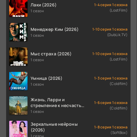
Лаки (2026)
1-4 серия 1 сезона
(LostFilm)
1 сезон
Менеджер Ким (2026)
1-10 серия 1 сезона
(DubLik.TV)
1 сезон
Мыс страха (2026)
1-10 серия 1 сезона
(LostFilm)
1 сезон
Умница (2026)
1-3 серия 1 сезона
(Coldfilm)
1 сезон
Жизнь, Ларри и
1-6 серия 1 сезона
стремление к несчастью:
(Coldfilm)
Почти история Америки
1 сезон
(2026)
Зеркальные нейроны
1-8 серия 1 сезона
(2026)
(SoftBox)
1 сезон