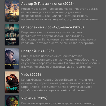
Аватар 3: Пламя и пепел (2025)
Новая глава космической эпопеи начинается в самых
отдаленных уголках галактики, куда смело
отправляются Джейк Салли и Нейтири. Их цель –
проникнуть сквозь пелену тайн, окутывающих планеты
системы
Ограбление в Лос-Анджелесе (2026)
Под шум океанских волн на элитных виллах
разыгрывается другая драма — бесшумная и
беспощадная. Исчезновение уникальных ювелирных
коллекций потрясло местное общество, превратив
побережье из курорта в
Настройщик (2026)
Ник с детства плохо слышит. Только вот эта
особенность сыграла с ним злую шутку наоборот: его
слух стал невероятно тонким. Он слышит такие нюансы
в звуках, которые обычные люди даже не замечают.
Утёс (2026)
Конец XIX века. Карибы. Эрсел Бодден считала, что
отвоевала у моря главный приз — обычную жизнь. Но
море ничего не забывает. Когда силуэт знакомого
корабля встаёт на горизонте её тихой гавани,
Укрытие (2026)
После катастрофы, которая затронула всю планету,