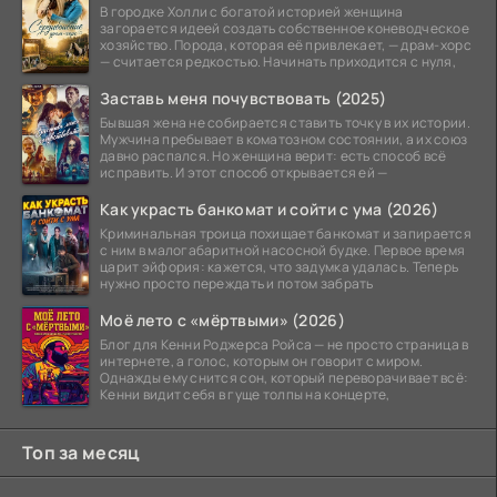
В городке Холли с богатой историей женщина
загорается идеей создать собственное коневодческое
хозяйство. Порода, которая её привлекает, — драм-хорс
— считается редкостью. Начинать приходится с нуля,
Заставь меня почувствовать (2025)
Бывшая жена не собирается ставить точку в их истории.
Мужчина пребывает в коматозном состоянии, а их союз
давно распался. Но женщина верит: есть способ всё
исправить. И этот способ открывается ей —
Как украсть банкомат и сойти с ума (2026)
Криминальная троица похищает банкомат и запирается
с ним в малогабаритной насосной будке. Первое время
царит эйфория: кажется, что задумка удалась. Теперь
нужно просто переждать и потом забрать
Моё лето с «мёртвыми» (2026)
Блог для Кенни Роджерса Ройса — не просто страница в
интернете, а голос, которым он говорит с миром.
Однажды ему снится сон, который переворачивает всё:
Кенни видит себя в гуще толпы на концерте,
Топ за месяц