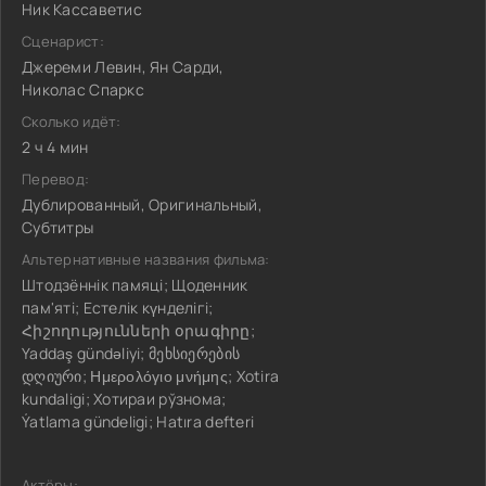
Ник Кассаветис
Сценарист:
Джереми Левин, Ян Сарди,
Николас Спаркс
Сколько идёт:
2 ч 4 мин
Перевод:
Дублированный, Оригинальный,
Субтитры
Альтернативные названия фильма:
Штодзённік памяці; Щоденник
пам'яті; Естелік күнделігі;
Հիշողությունների օրագիրը;
Yaddaş gündəliyi; მეხსიერების
დღიური; Ημερολόγιο μνήμης; Xotira
kundaligi; Хотираи рўзнома;
Ýatlama gündeligi; Hatıra defteri
Актёры: