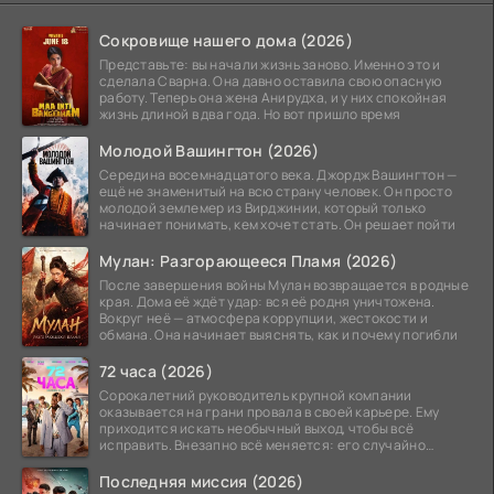
Сокровище нашего дома (2026)
Представьте: вы начали жизнь заново. Именно это и
сделала Сварна. Она давно оставила свою опасную
работу. Теперь она жена Анирудха, и у них спокойная
жизнь длиной в два года. Но вот пришло время
Молодой Вашингтон (2026)
Середина восемнадцатого века. Джордж Вашингтон —
ещё не знаменитый на всю страну человек. Он просто
молодой землемер из Вирджинии, который только
начинает понимать, кем хочет стать. Он решает пойти
Мулан: Разгорающееся Пламя (2026)
После завершения войны Мулан возвращается в родные
края. Дома её ждёт удар: вся её родня уничтожена.
Вокруг неё — атмосфера коррупции, жестокости и
обмана. Она начинает выяснять, как и почему погибли
72 часа (2026)
Сорокалетний руководитель крупной компании
оказывается на грани провала в своей карьере. Ему
приходится искать необычный выход, чтобы всё
исправить. Внезапно всё меняется: его случайно
добавляют в
Последняя миссия (2026)