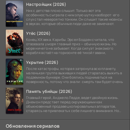
Настройщик (2026)
Ник с детства плохо слышит. Только вот эта
особенность сыграла с ним злую шутку наоборот: его
слух стал невероятно тонким. Он слышит такие нюансы
в звуках, которые обычные люди даже не замечают.
Утёс (2026)
Конец XIX века. Карибы. Эрсел Бодден считала, что
отвоевала у моря главный приз — обычную жизнь. Но
море ничего не забывает. Когда силуэт знакомого
корабля встаёт на горизонте её тихой гавани,
Укрытие (2026)
После катастрофы, которая затронула всю планету,
маленькая группа выживших людей старалась выжить в
подземном бункере. Они боялись подниматься на
поверхность, потому что знали: смерть там будет очень
Память убийцы (2026)
Главный герой, Анджело Ледде, ведет двойную жизнь.
Днем он предстает перед окружающими как
обыкновенный продавец копировальных аппаратов,
стараясь не привлекать к себе лишнего внимания. Но
когда
Обновления сериалов