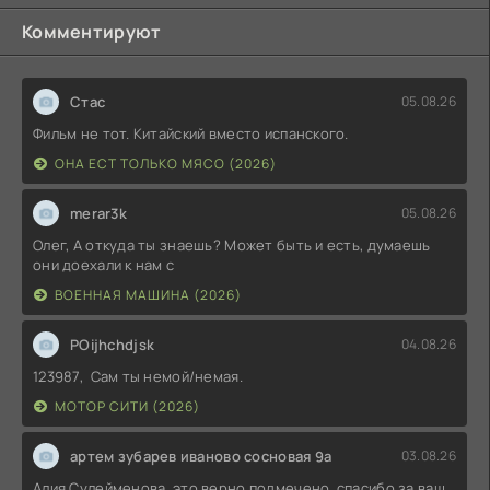
Комментируют
Стас
05.08.26
Фильм не тот. Китайский вместо испанского.
ОНА ЕСТ ТОЛЬКО МЯСО (2026)
merar3k
05.08.26
Олег, А откуда ты знаешь? Может быть и есть, думаешь
они доехали к нам с
ВОЕННАЯ МАШИНА (2026)
POijhchdjsk
04.08.26
123987, Сам ты немой/немая.
МОТОР СИТИ (2026)
артем зубарев иваново сосновая 9а
03.08.26
Алия Сулейменова, это верно подмечено. спасибо за ваш