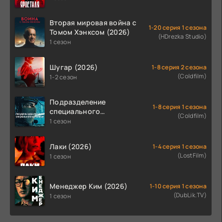
Вторая мировая война с
1-20 серия 1 сезона
Томом Хэнксом (2026)
(HDrezka Studio)
1 сезон
Шугар (2026)
1-8 серия 2 сезона
(Coldfilm)
1-2 сезон
Подразделение
1-8 серия 1 сезона
специального
(Coldfilm)
назначения (2026)
1 сезон
Лаки (2026)
1-4 серия 1 сезона
(LostFilm)
1 сезон
Менеджер Ким (2026)
1-10 серия 1 сезона
(DubLik.TV)
1 сезон