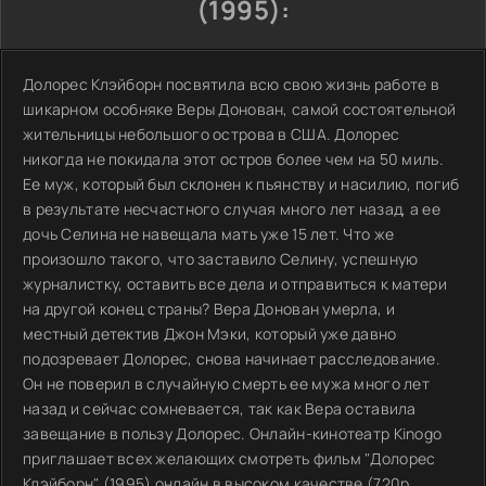
(1995):
Долорес Клэйборн посвятила всю свою жизнь работе в
шикарном особняке Веры Донован, самой состоятельной
жительницы небольшого острова в США. Долорес
никогда не покидала этот остров более чем на 50 миль.
Ее муж, который был склонен к пьянству и насилию, погиб
в результате несчастного случая много лет назад, а ее
дочь Селина не навещала мать уже 15 лет. Что же
произошло такого, что заставило Селину, успешную
журналистку, оставить все дела и отправиться к матери
на другой конец страны? Вера Донован умерла, и
местный детектив Джон Мэки, который уже давно
подозревает Долорес, снова начинает расследование.
Он не поверил в случайную смерть ее мужа много лет
назад и сейчас сомневается, так как Вера оставила
завещание в пользу Долорес. Онлайн-кинотеатр Kinogo
приглашает всех желающих смотреть фильм "Долорес
Клэйборн" (1995) онлайн в высоком качестве (720p,