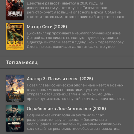
Действие разворачивается в 2030 году. На
изолированном участке суши в Тихом океане
регистрируется вспышка опасного вируса. Событие
кажется локальным, но специалисты быстро осознают:
как только
Мотор Сити (2026)
Джон Миллер проживает в неблагополучном районе
Детройта, где никого не волнуют чужие неурядицы.
Однажды он сталкивается с девушкой и теряет голову.
Джона не останавливает даже тот факт, что у неё
Топ за месяц
Аватар 3: Пламя и пепел (2025)
Новая глава космической эпопеи начинается в самых
отдаленных уголках галактики, куда смело
отправляются Джейк Салли и Нейтири. Их цель –
проникнуть сквозь пелену тайн, окутывающих планеты
системы
Ограбление в Лос-Анджелесе (2026)
Под шум океанских волн на элитных виллах
разыгрывается другая драма — бесшумная и
беспощадная. Исчезновение уникальных ювелирных
коллекций потрясло местное общество, превратив
побережье из курорта в