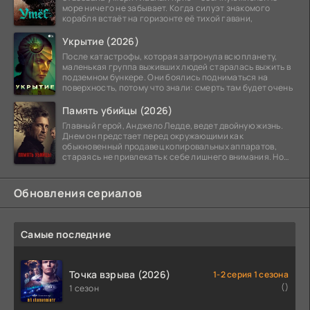
море ничего не забывает. Когда силуэт знакомого
корабля встаёт на горизонте её тихой гавани,
Укрытие (2026)
После катастрофы, которая затронула всю планету,
маленькая группа выживших людей старалась выжить в
подземном бункере. Они боялись подниматься на
поверхность, потому что знали: смерть там будет очень
Память убийцы (2026)
Главный герой, Анджело Ледде, ведет двойную жизнь.
Днем он предстает перед окружающими как
обыкновенный продавец копировальных аппаратов,
стараясь не привлекать к себе лишнего внимания. Но
когда
Обновления сериалов
Самые последние
Точка взрыва (2026)
1-2 серия 1 сезона
()
1 сезон