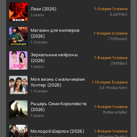
Лаки (2026)
1-5 серия 1 сезона
(LostFilm)
1 сезон
Магазин для киллеров
1-6 серия 2 сезона
(2026)
(TVShows)
1-2 сезон
Зеркальные нейроны
1-8 серия 1 сезона
(2026)
(SoftBox)
1 сезон
Моя жизнь с мальчиками
1-10 серия 3 сезона
Уолтер (2026)
(LE-Production)
1-3 сезон
Рыцарь Семи Королевств
1-6 серия 1 сезона
(2026)
(Кубик в Кубе)
1 сезон
Молодой Шерлок (2026)
1-8 серия 1 сезона
(HDrezka Studio)