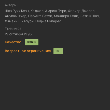
Актёры:
Шах Рукх Кхан, Каджол, Амриш Пури, Фарида Джалал,
Анупам Кхер, Пармит Сетхи, Мандира Беди, Сатиш Шах,
Химани Шивпури, Пуджа Рупарел
Премьера:
19 октября 1995
Качество:
BDRIP
Возрастное ограничение:
18+