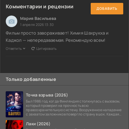
Комментарии и рецензии
ДОБАВИТЬ
Мария Васильева
1 апреля 2026 13:30
Фильм просто завораживает! Химия Шахрукха и
Каджол — непередаваемая. Рекомендую всем!
Ответить
Цитировать
Только добавленные
Точка взрыва (2026)
Был 1986 год, когда Финляндия столкнулась с вызовом,
который проверил на прочность всю
правоохранительную систему. Вооруженное нападение
с захватом заложников повергло страну в шок. Каждая
минута той
Лаки (2026)