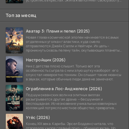
устроились в креслах. Экипаж выполняет свою работу.
Лайнер
Топ за месяц
Аватар 3: Пламя и пепел (2025)
Новая глава космической эпопеи начинается в самых
отдаленных уголках галактики, куда смело
отправляются Джейк Салли и Нейтири. Их цель –
проникнуть сквозь пелену тайн, окутывающих планеты
системы
Настройщик (2026)
Ник с детства плохо слышит. Только вот эта
особенность сыграла с ним злую шутку наоборот: его
слух стал невероятно тонким. Он слышит такие нюансы
в звуках, которые обычные люди даже не замечают.
Ограбление в Лос-Анджелесе (2026)
Под шум океанских волн на элитных виллах
разыгрывается другая драма — бесшумная и
беспощадная. Исчезновение уникальных ювелирных
коллекций потрясло местное общество, превратив
побережье из курорта в
Утёс (2026)
Конец XIX века. Карибы. Эрсел Бодден считала, что
отвоевала у моря главный приз — обычную жизнь. Но