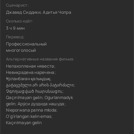
Сценарист:
Джавед Сиддики, Адитья Чопра
Сколько идёт:
3 ч 9 мин
Перевод:
Профессиональный
многоголосый
Альтернативные названия фильма:
Непахопленая нявеста;
Невикрадена наречена;
Ұрланбаған қалыңдық;
გატაცებული არ არის პატარძალი;
Չգողացված հարսնացու;
Qaçırılmayan gəlin; Ogurlanmadyk
gelin; Арӯси дуздида нашуда;
Nieporwana panna młoda;
O‘g‘irlangan kelin emas;
Kaçırılmayan gelin