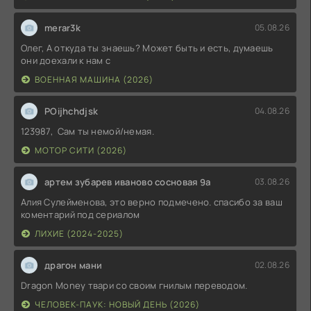
merar3k
05.08.26
Олег, А откуда ты знаешь? Может быть и есть, думаешь
они доехали к нам с
ВОЕННАЯ МАШИНА (2026)
POijhchdjsk
04.08.26
123987, Сам ты немой/немая.
МОТОР СИТИ (2026)
артем зубарев иваново сосновая 9а
03.08.26
Алия Сулейменова, это верно подмечено. спасибо за ваш
коментарий под сериалом
ЛИХИЕ (2024-2025)
драгон мани
02.08.26
Dragon Money твари со своим гнилым переводом.
ЧЕЛОВЕК-ПАУК: НОВЫЙ ДЕНЬ (2026)