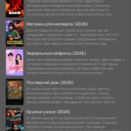
Главной героиней является Лаки Армстронг,
обладающая невероятным обаянием и сложным
прошлым. В её детстве была другая реальность,
поскольку её воспитал красноречивый отец. Они
постоянно перемещались,
Магазин для киллеров (2026)
Джи Ан едва начинает учёбу в колледже, как её
накрывает страшная новость: Чон Джин Ман, тот, кто
был для неё опорой и самым преданным человеком,
погибает при невыясненных обстоятельствах.
Зеркальные нейроны (2026)
Действие дорамы разворачивается вокруг двух людей, у
которых совершенно разное отношение к чувствам и
переживаниям окружающих. Ын Хван известен как
талантливый эксперт по психологическому
Последний дом (2026)
Их жизнь была простой и понятной. Дом, заботы,
близкие рядом. Все меняется в один миг. Семья
обнаруживает жуткую вещь. Свобода закончилась.
Выход заблокирован. Не дверью. Не стеной. Чем-то
невидимым.
Крылья ужаса (2026)
Гу Чаоян находится на рейсе в Китай. Он выполняет
обязанности офицера воздушной полиции. Сначала
перелет ничем не примечателен. Пассажиры