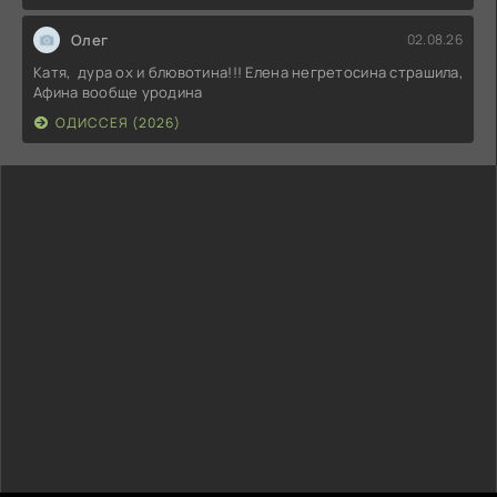
Олег
02.08.26
Катя, дура ох и блювотина!!! Елена негретосина страшила,
Афина вообще уродина
ОДИССЕЯ (2026)