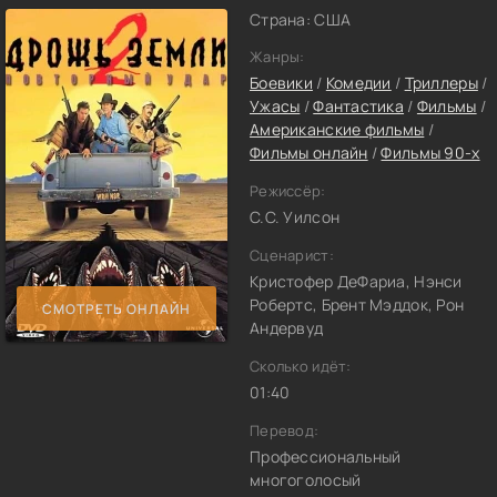
Страна: США
Жанры:
Боевики
/
Комедии
/
Триллеры
/
Ужасы
/
Фантастика
/
Фильмы
/
Американские фильмы
/
Фильмы онлайн
/
Фильмы 90-х
Режиссёр:
С.С. Уилсон
Сценарист:
Кристофер ДеФариа, Нэнси
Робертс, Брент Мэддок, Рон
СМОТРЕТЬ ОНЛАЙН
Андервуд
Сколько идёт:
01:40
Перевод:
Профессиональный
многоголосый