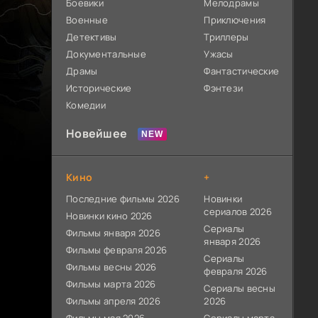
Боевики
Мелодрамы
Военные
Приключения
Детективы
Триллеры
Документальные
Ужасы
Драмы
Фантастические
Исторические
Фэнтези
Комедии
Новейшее
Кино
+
Последние фильмы 2026
Новинки
сериалов 2026
Новинки кино 2026
Сериалы
Фильмы января 2026
января 2026
Фильмы февраля 2026
Сериалы
Фильмы весны 2026
февраля 2026
Фильмы марта 2026
Сериалы весны
Фильмы апреля 2026
2026