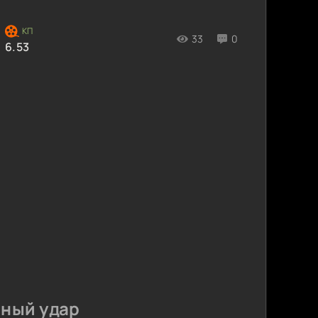
33
0
6.53
рный удар