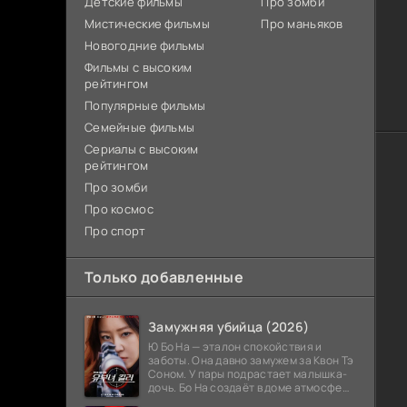
Детские фильмы
Про зомби
Мистические фильмы
Про маньяков
Новогодние фильмы
Фильмы с высоким
рейтингом
Популярные фильмы
Семейные фильмы
Сериалы с высоким
рейтингом
Про зомби
Про космос
Про спорт
Только добавленные
Замужняя убийца (2026)
Ю Бо На — эталон спокойствия и
заботы. Она давно замужем за Квон Тэ
Соном. У пары подрастает малышка-
дочь. Бо На создаёт в доме атмосферу
тепла и стабильности. Родственники