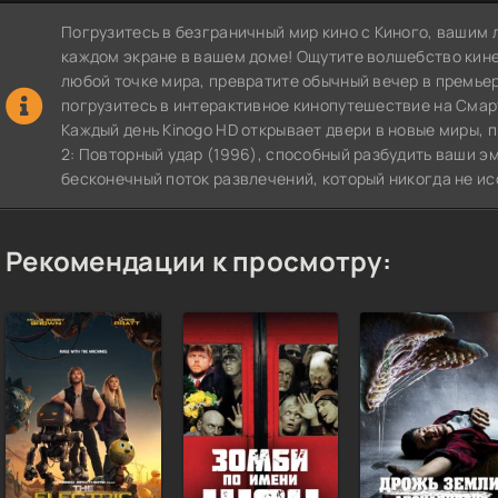
Погрузитесь в безграничный мир кино с Киного, вашим 
каждом экране в вашем доме! Ощутите волшебство кин
любой точке мира, превратите обычный вечер в премье
погрузитесь в интерактивное кинопутешествие на СмартТВ
Каждый день Kinogo HD открывает двери в новые миры,
2: Повторный удар (1996), способный разбудить ваши э
бесконечный поток развлечений, который никогда не ис
Рекомендации к просмотру: