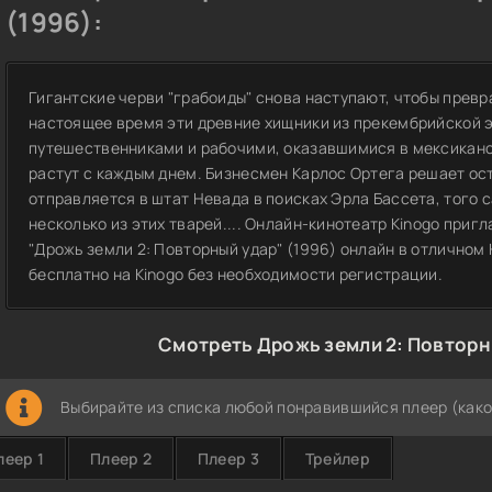
(1996):
Гигантские черви "грабоиды" снова наступают, чтобы превр
настоящее время эти древние хищники из прекембрийской 
путешественниками и рабочими, оказавшимися в мексиканск
растут с каждым днем. Бизнесмен Карлос Ортега решает ос
отправляется в штат Невада в поисках Эрла Бассета, того 
несколько из этих тварей.... Онлайн-кинотеатр Kinogo при
"Дрожь земли 2: Повторный удар" (1996) онлайн в отличном 
бесплатно на Kinogo без необходимости регистрации.
Смотреть Дрожь земли 2: Повторн
Выбирайте из списка любой понравившийся плеер (како
леер 1
Плеер 2
Плеер 3
Трейлер