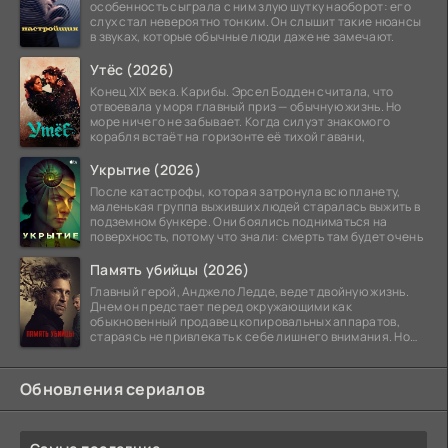
особенность сыграла с ним злую шутку наоборот: его
слух стал невероятно тонким. Он слышит такие нюансы
в звуках, которые обычные люди даже не замечают.
Утёс (2026)
Конец XIX века. Карибы. Эрсел Бодден считала, что
отвоевала у моря главный приз — обычную жизнь. Но
море ничего не забывает. Когда силуэт знакомого
корабля встаёт на горизонте её тихой гавани,
Укрытие (2026)
После катастрофы, которая затронула всю планету,
маленькая группа выживших людей старалась выжить в
подземном бункере. Они боялись подниматься на
поверхность, потому что знали: смерть там будет очень
Память убийцы (2026)
Главный герой, Анджело Ледде, ведет двойную жизнь.
Днем он предстает перед окружающими как
обыкновенный продавец копировальных аппаратов,
стараясь не привлекать к себе лишнего внимания. Но
когда
Обновления сериалов