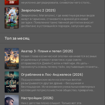
неуклонно деградировала, символом чего стало
чудовищное шоу
Зверополис 2 (2025)
Зверополис. Мегаполис, где животные разных видов
живут в гармонии, становится ареной для новой
загадки. Появление таинственной рептилии вносит
дисбаланс в устоявшийся порядок, запуская цепь
Топ за месяц
Аватар 3: Пламя и пепел (2025)
Новая глава космической эпопеи начинается в самых
отдаленных уголках галактики, куда смело
отправляются Джейк Салли и Нейтири. Их цель –
проникнуть сквозь пелену тайн, окутывающих планеты
системы
Ограбление в Лос-Анджелесе (2026)
Под шум океанских волн на элитных виллах
разыгрывается другая драма — бесшумная и
беспощадная. Исчезновение уникальных ювелирных
коллекций потрясло местное общество, превратив
побережье из курорта в
Настройщик (2026)
Ник с детства плохо слышит. Только вот эта