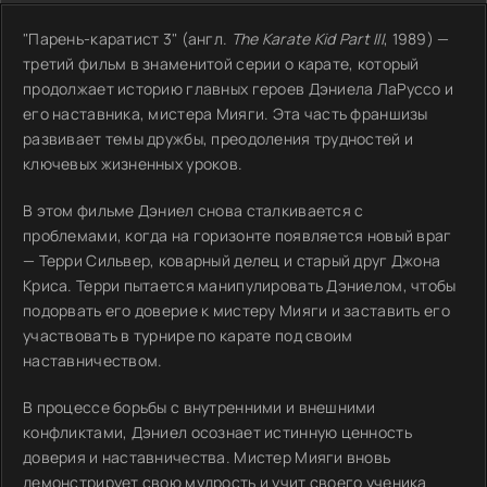
"Парень-каратист 3" (англ.
The Karate Kid Part III
, 1989) —
третий фильм в знаменитой серии о карате, который
продолжает историю главных героев Дэниела ЛаРуссо и
его наставника, мистера Мияги. Эта часть франшизы
развивает темы дружбы, преодоления трудностей и
ключевых жизненных уроков.
В этом фильме Дэниел снова сталкивается с
проблемами, когда на горизонте появляется новый враг
— Терри Сильвер, коварный делец и старый друг Джона
Криса. Терри пытается манипулировать Дэниелом, чтобы
подорвать его доверие к мистеру Мияги и заставить его
участвовать в турнире по карате под своим
наставничеством.
В процессе борьбы с внутренними и внешними
конфликтами, Дэниел осознает истинную ценность
доверия и наставничества. Мистер Мияги вновь
демонстрирует свою мудрость и учит своего ученика