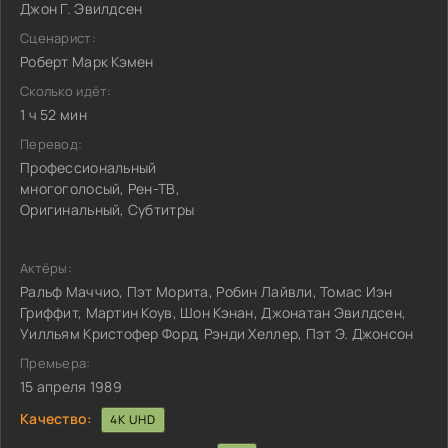
Джон Г. Эвилдсен
Сценарист:
Роберт Марк Кэмен
Сколько идёт:
1 ч 52 мин
Перевод:
Профессиональный
многоголосый, Рен-ТВ,
Оригинальный, Субтитры
Актёры:
Ральф Маччио, Пэт Морита, Робин Лайвли, Томас Иэн
Гриффит, Мартин Коув, Шон Кэнан, Джонатан Эвилдсен,
Уилльям Кристофер Форд, Рэнди Хеллер, Пэт Э. Джонсон
Премьера:
15 апреля 1989
Качество:
4K UHD