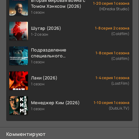
Вторая мировая война с
1-20 серия 1 сезона
Томом Хэнксом (2026)
(HDrezka Studio)
1 сезон
Шугар (2026)
1-8 серия 2 сезона
(Coldfilm)
1-2 сезон
Подразделение
1-8 серия 1 сезона
специального
(Coldfilm)
назначения (2026)
1 сезон
Лаки (2026)
1-4 серия 1 сезона
(LostFilm)
1 сезон
Менеджер Ким (2026)
1-10 серия 1 сезона
(DubLik.TV)
1 сезон
Комментируют