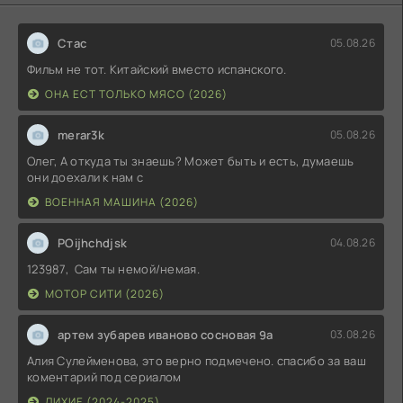
Стас
05.08.26
Фильм не тот. Китайский вместо испанского.
ОНА ЕСТ ТОЛЬКО МЯСО (2026)
merar3k
05.08.26
Олег, А откуда ты знаешь? Может быть и есть, думаешь
они доехали к нам с
ВОЕННАЯ МАШИНА (2026)
POijhchdjsk
04.08.26
123987, Сам ты немой/немая.
МОТОР СИТИ (2026)
артем зубарев иваново сосновая 9а
03.08.26
Алия Сулейменова, это верно подмечено. спасибо за ваш
коментарий под сериалом
ЛИХИЕ (2024-2025)