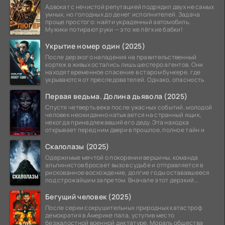
Адвокат с нечистой репутацией подрядил двух не самых
умных, но голодных до денег исполнителей. Задача
проще простого: найти украденный автомобиль.
Мужики потирают руки — это же лёгкие бабки!
Укрытие номер один (2025)
После дерзкого нападения на правительственный
кортеж в живых остались лишь шестеро агентов. Они
находят временное спасение в старом бункере, где
укрываются от преследователей. Однако, опасность
Первая ведьма. Долина дьявола (2025)
Спустя четверть века после ужасных событий, молодой
человек неожиданно натыкается на странный ящик,
некогда принадлежавший его деду. Эта находка
открывает перед ним двери в прошлое, полное тайн и
Скалолазы (2025)
Одержимые мечтой о покорении вершины, команда
альпинистов бросает вызов судьбе и отправляется в
рискованное восхождение, долгие годы остававшееся
под строжайшим запретом. Вначале этот дерзкий
проект
Бегущий человек (2025)
После серии сокрушительных природных катастроф
демократия в Америке пала, уступив место
безжалостной военной диктатуре. Мораль общества