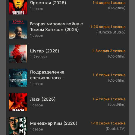
Яростная (2026)
1-4 серия 1 сезона
(Coldfilm)
1 сезон
Вторая мировая война с
1-20 серия 1 сезона
Томом Хэнксом (2026)
(HDrezka Studio)
1 сезон
Шугар (2026)
1-8 серия 2 сезона
(Coldfilm)
1-2 сезон
Подразделение
1-8 серия 1 сезона
специального
(Coldfilm)
назначения (2026)
1 сезон
Лаки (2026)
1-4 серия 1 сезона
(LostFilm)
1 сезон
Менеджер Ким (2026)
1-10 серия 1 сезона
(DubLik.TV)
1 сезон