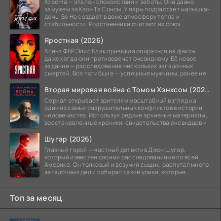
Ю Бо На — эталон спокойствия и заботы. Она давно
замужем за Квон Тэ Соном. У пары подрастает малышка-
дочь. Бо На создаёт в доме атмосферу тепла и
стабильности. Родственники считают их союз
Яростная (2026)
Агент ФБР Элис Блэк привыкла опираться на факты,
даже когда они противоречат очевидному. Её новое
задание — расследование нескольких загадочных
смертей. Все погибшие — успешные мужчины, ранее не
Вторая мировая война с Томом Хэнксом (2026)
Сериал открывает зрителям масштабный взгляд на
один из самых разрушительных конфликтов в истории
человечества. Используя редкие архивные материалы,
восстановленные хроники, свидетельства очевидцев и
Шугар (2026)
Главный герой — частный детектив Джон Шугар,
который известен своими расследованиями по всей
Америке. Он толковый и везучий сыщик, распутал много
загадочных дел и собирал такие улики, которые
помогли
Топ за месяц