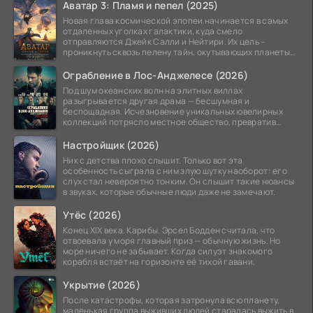
Аватар 3: Пламя и пепел (2025)
Новая глава космической эпопеи начинается в самых
отдаленных уголках галактики, куда смело
отправляются Джейк Салли и Нейтири. Их цель –
проникнуть сквозь пелену тайн, окутывающих планеты
системы
Ограбление в Лос-Анджелесе (2026)
Под шум океанских волн на элитных виллах
разыгрывается другая драма — бесшумная и
беспощадная. Исчезновение уникальных ювелирных
коллекций потрясло местное общество, превратив
побережье из курорта в
Настройщик (2026)
Ник с детства плохо слышит. Только вот эта
особенность сыграла с ним злую шутку наоборот: его
слух стал невероятно тонким. Он слышит такие нюансы
в звуках, которые обычные люди даже не замечают.
Утёс (2026)
Конец XIX века. Карибы. Эрсел Бодден считала, что
отвоевала у моря главный приз — обычную жизнь. Но
море ничего не забывает. Когда силуэт знакомого
корабля встаёт на горизонте её тихой гавани,
Укрытие (2026)
После катастрофы, которая затронула всю планету,
маленькая группа выживших людей старалась выжить в