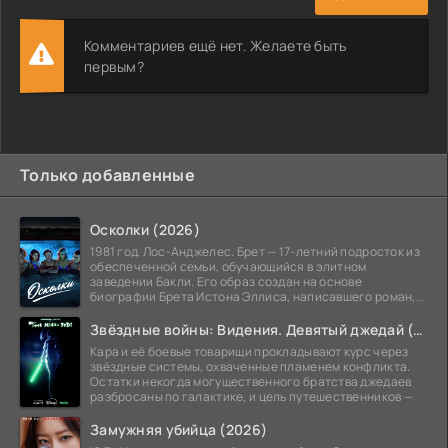
Комментариев ещё нет. Желаете быть
первым?
Только добавленные
Осколки (2026)
1981 год. Лос-Анджелес. Брет — 17-летний подросток из
обеспеченной семьи, обучающийся в элитном
заведении Бакли. Его образ создан на основе
биографии Брета Истона Эллиса, написавшего роман,
лёгший в
Звёздные войны: Видения. Девятый джедай (2026)
Кара и её боевые товарищи прокладывают курс через
звёздные системы, охваченные пламенем конфликта.
Остатки некогда могущественного братства джедаев
разбросаны по галактике, и цель путешественников —
Замужняя убийца (2026)