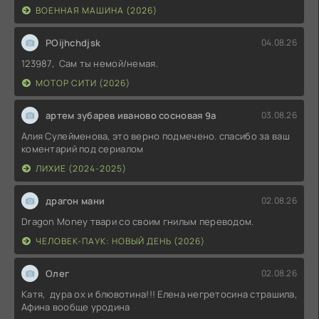
ВОЕННАЯ МАШИНА (2026)
POijhchdjsk
04.08.26
123987, Сам ты немой/немая.
МОТОР СИТИ (2026)
артем зубарев иваново сосновая 9а
03.08.26
Алия Сулейменова, это верно подмечено. спасибо за ваш
коментарий под сериалом
ЛИХИЕ (2024-2025)
драгон мани
02.08.26
Dragon Money твари со своим гнилым переводом.
ЧЕЛОВЕК-ПАУК: НОВЫЙ ДЕНЬ (2026)
Олег
02.08.26
Катя, дура ох и блювотина!!! Елена негретосина страшила,
Афина вообще уродина