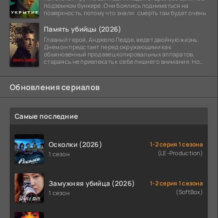
подземном бункере. Они боялись подниматься на
поверхность, потому что знали: смерть там будет очень
Память убийцы (2026)
Главный герой, Анджело Ледде, ведет двойную жизнь.
Днем он предстает перед окружающими как
обыкновенный продавец копировальных аппаратов,
стараясь не привлекать к себе лишнего внимания. Но
когда
Обновления сериалов
Самые последние
Осколки (2026)
1-2 серия 1 сезона
(LE-Production)
1 сезон
Замужняя убийца (2026)
1-2 серия 1 сезона
(SoftBox)
1 сезон