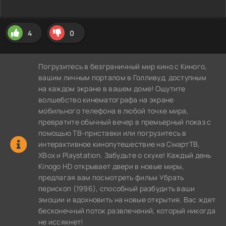
4
0
Погрузитесь в безграничный мир кино с Киного,
вашим личным порталом в Голливуд, доступным
на каждом экране в вашем доме! Ощутите
волшебство кинематографа на экране
мобильного телефона в любой точке мира,
превратите обычный вечер в премьерный показ с
помощью ТВ-приставки или погрузитесь в
интерактивное кинопутешествие на СмартТВ,
XBox и Playstation. Забудьте о скуке! Каждый день
Kinogo HD открывает двери в новые миры,
предлагая вам посмотреть фильм Убрать
перископ (1996), способный разбудить ваши
эмоции и вдохновить на новые открытия. Вас ждет
бесконечный поток развлечений, который никогда
не иссякнет!