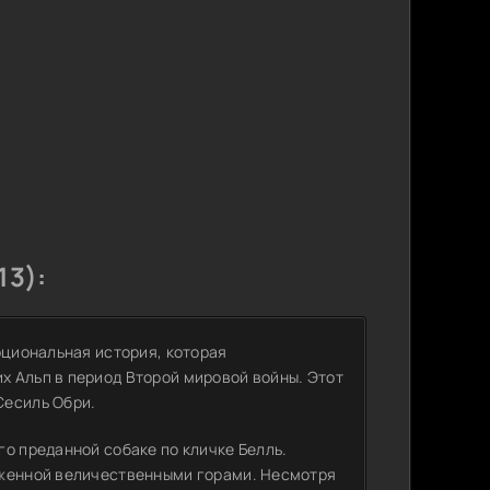
13):
оциональная история, которая
 Альп в период Второй мировой войны. Этот
Сесиль Обри.
о преданной собаке по кличке Белль.
уженной величественными горами. Несмотря