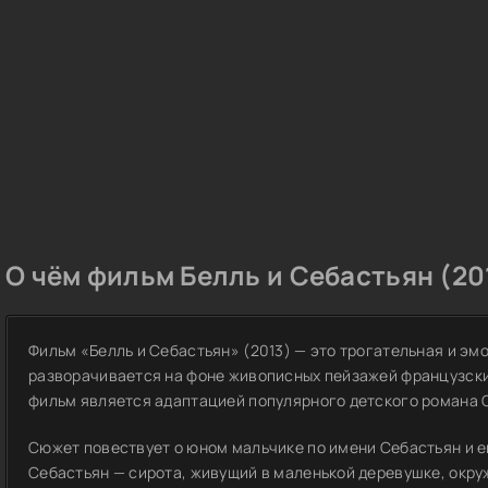
О чём фильм Белль и Себастьян (20
Фильм «Белль и Себастьян» (2013) — это трогательная и эм
разворачивается на фоне живописных пейзажей французских
фильм является адаптацией популярного детского романа 
Сюжет повествует о юном мальчике по имени Себастьян и ег
Себастьян — сирота, живущий в маленькой деревушке, окр