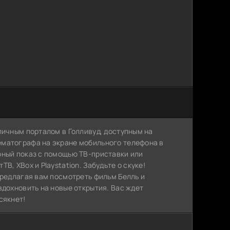
личным порталом в Голливуд, доступным на
ематографа на экране мобильного телефона в
рный показ с помощью ТВ-приставки или
, XBox и Playstation. Забудьте о скуке!
предлагая вам посмотреть фильм Белль и
вдохновить на новые открытия. Вас ждет
сякнет!