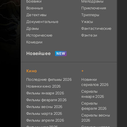
Боевики
Мелодрамы
Военные
Приключения
Детективы
Триллеры
Документальные
Ужасы
Драмы
Фантастические
Исторические
Фэнтези
Комедии
Новейшее
Кино
+
Последние фильмы 2026
Новинки
сериалов 2026
Новинки кино 2026
Сериалы
Фильмы января 2026
января 2026
Фильмы февраля 2026
Сериалы
Фильмы весны 2026
февраля 2026
Фильмы марта 2026
Сериалы весны
Фильмы апреля 2026
2026