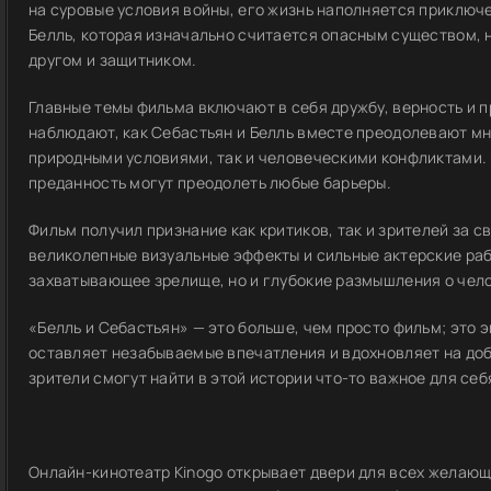
на суровые условия войны, его жизнь наполняется приключ
Белль, которая изначально считается опасным существом, 
другом и защитником.
Главные темы фильма включают в себя дружбу, верность и 
наблюдают, как Себастьян и Белль вместе преодолевают м
природными условиями, так и человеческими конфликтами. И
преданность могут преодолеть любые барьеры.
Фильм получил признание как критиков, так и зрителей за 
великолепные визуальные эффекты и сильные актерские раб
захватывающее зрелище, но и глубокие размышления о чел
«Белль и Себастьян» — это больше, чем просто фильм; это
оставляет незабываемые впечатления и вдохновляет на доб
зрители смогут найти в этой истории что-то важное для себ
Онлайн-кинотеатр Kinogo открывает двери для всех желающ