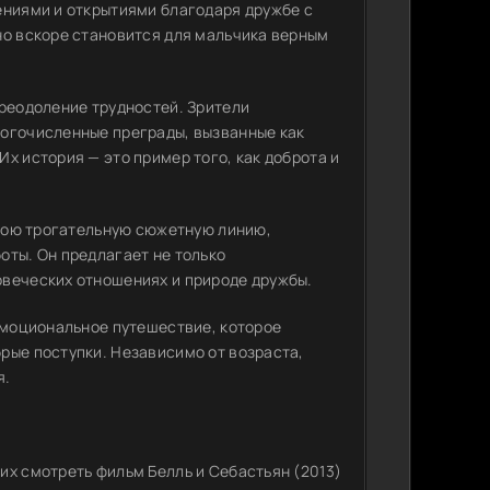
ениями и открытиями благодаря дружбе с
но вскоре становится для мальчика верным
преодоление трудностей. Зрители
ногочисленные преграды, вызванные как
х история — это пример того, как доброта и
свою трогательную сюжетную линию,
оты. Он предлагает не только
овеческих отношениях и природе дружбы.
 эмоциональное путешествие, которое
рые поступки. Независимо от возраста,
я.
их смотреть фильм Белль и Себастьян (2013)