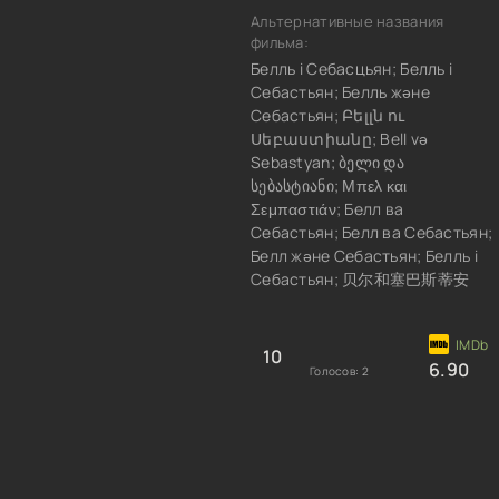
Альтернативные названия
фильма:
Белль і Себасцьян; Белль і
Себастьян; Белль және
Себастьян; Բելլն ու
Սեբաստիանը; Bell və
Sebastyan; ბელი და
სებასტიანი; Μπελ και
Σεμπαστιάν; Белл ва
Себастьян; Белл ва Себастьян;
Белл және Себастьян; Белль і
Себастьян; 贝尔和塞巴斯蒂安
10
6.90
Голосов:
2