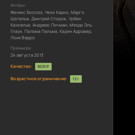
Актёры:
Феликс Боссюэ, Чеки Карио, Марго
Шателье, Дмитрий Сторож, Урбен
Канселье, Андреас Пичман, Мехди Эль
Глауи, Палома Пальма, Карин Адровер,
Лоик Варро
Премьера:
24 августа 2013
Качество:
BDRIP
Возрастное ограничение:
12+