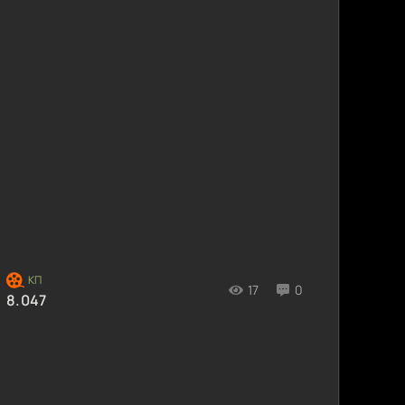
17
0
8.047