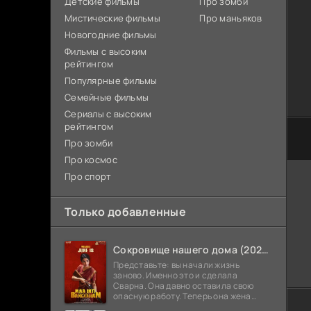
Детские фильмы
Про зомби
Мистические фильмы
Про маньяков
Новогодние фильмы
Фильмы с высоким
рейтингом
Популярные фильмы
Семейные фильмы
Сериалы с высоким
рейтингом
Про зомби
Про космос
Про спорт
Только добавленные
Сокровище нашего дома (2026)
Представьте: вы начали жизнь
заново. Именно это и сделала
Сварна. Она давно оставила свою
опасную работу. Теперь она жена
Анирудха, и у них спокойная жизнь