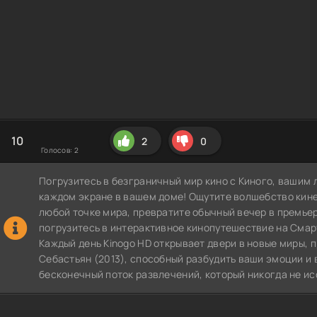
10
2
0
Голосов:
2
Погрузитесь в безграничный мир кино с Киного, вашим 
каждом экране в вашем доме! Ощутите волшебство кин
любой точке мира, превратите обычный вечер в премье
погрузитесь в интерактивное кинопутешествие на СмартТВ
Каждый день Kinogo HD открывает двери в новые миры, 
Себастьян (2013), способный разбудить ваши эмоции и 
бесконечный поток развлечений, который никогда не ис