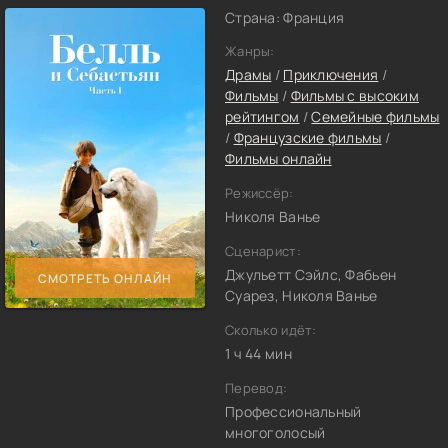
Страна: Франция
Жанры:
Драмы
/
Приключения
/
Фильмы
/
Фильмы с высоким
рейтингом
/
Семейные фильмы
/
Французские фильмы
/
Фильмы онлайн
Режиссёр:
Николя Ванье
Сценарист:
Джульетт Сэйлс, Фабьен
СМОТРЕТЬ ОНЛАЙН
Суарез, Николя Ванье
Сколько идёт:
1 ч 44 мин
Перевод:
Профессиональный
многоголосый