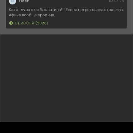
Олег
02.08.26
Катя, дура ох и блювотина!!! Елена негретосина страшила,
Афина вообще уродина
ОДИССЕЯ (2026)