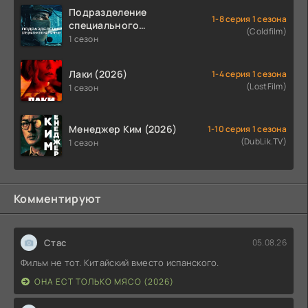
Подразделение
1-8 серия 1 сезона
специального
(Coldfilm)
назначения (2026)
1 сезон
Лаки (2026)
1-4 серия 1 сезона
(LostFilm)
1 сезон
Менеджер Ким (2026)
1-10 серия 1 сезона
(DubLik.TV)
1 сезон
Комментируют
Стас
05.08.26
Фильм не тот. Китайский вместо испанского.
ОНА ЕСТ ТОЛЬКО МЯСО (2026)