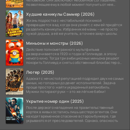
человеком. Они заключают необычное соглашение,
позволяющее ему в любой момент получить от нее
прощение
Худшие каникулы Саммер (2026)
Жизнь подростка с нестабильной психикой
превращается в ад, когда она узнаёт, с кем ей придётся
разделить каникулы. Избранник её мамы — не просто
чужой дядька, а её же учитель, а точнее завуч школы.
Миньоны и монстры (2026)
Действие полнометражного мультфильма
разворачивается в 1920-х годах в Голливуде, в эпоху
немого кино. Тогда три амбициозных миньона решают
покорить Голливуд и снять собственный блокбастер о
монстрах.
Люгер (2025)
Адвокат с нечистой репутацией подрядил двух не самых
умных, но голодных до денег исполнителей. Задача
проще простого: найти украденный автомобиль.
Мужики потирают руки — это же лёгкие бабки!
Укрытие номер один (2025)
После дерзкого нападения на правительственный
кортеж в живых остались лишь шестеро агентов. Они
находят временное спасение в старом бункере, где
укрываются от преследователей. Однако, опасность