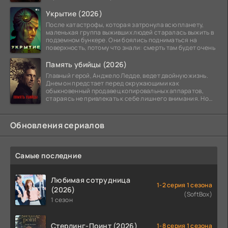
Укрытие (2026)
После катастрофы, которая затронула всю планету,
маленькая группа выживших людей старалась выжить в
подземном бункере. Они боялись подниматься на
поверхность, потому что знали: смерть там будет очень
Память убийцы (2026)
Главный герой, Анджело Ледде, ведет двойную жизнь.
Днем он предстает перед окружающими как
обыкновенный продавец копировальных аппаратов,
стараясь не привлекать к себе лишнего внимания. Но
когда
Обновления сериалов
Самые последние
Любимая сотрудница
1-2 серия 1 сезона
(2026)
(SoftBox)
1 сезон
Стерлинг-Поинт (2026)
1-8 серия 1 сезона