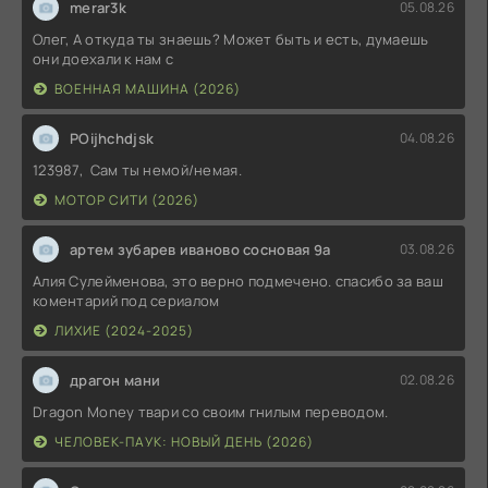
merar3k
05.08.26
Олег, А откуда ты знаешь? Может быть и есть, думаешь
они доехали к нам с
ВОЕННАЯ МАШИНА (2026)
POijhchdjsk
04.08.26
123987, Сам ты немой/немая.
МОТОР СИТИ (2026)
артем зубарев иваново сосновая 9а
03.08.26
Алия Сулейменова, это верно подмечено. спасибо за ваш
коментарий под сериалом
ЛИХИЕ (2024-2025)
драгон мани
02.08.26
Dragon Money твари со своим гнилым переводом.
ЧЕЛОВЕК-ПАУК: НОВЫЙ ДЕНЬ (2026)