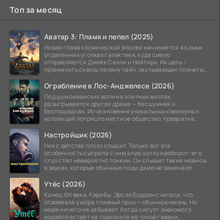
Топ за месяц
Аватар 3: Пламя и пепел (2025)
Новая глава космической эпопеи начинается в самых
отдаленных уголках галактики, куда смело
отправляются Джейк Салли и Нейтири. Их цель –
проникнуть сквозь пелену тайн, окутывающих планеты
системы
Ограбление в Лос-Анджелесе (2026)
Под шум океанских волн на элитных виллах
разыгрывается другая драма — бесшумная и
беспощадная. Исчезновение уникальных ювелирных
коллекций потрясло местное общество, превратив
побережье из курорта в
Настройщик (2026)
Ник с детства плохо слышит. Только вот эта
особенность сыграла с ним злую шутку наоборот: его
слух стал невероятно тонким. Он слышит такие нюансы
в звуках, которые обычные люди даже не замечают.
Утёс (2026)
Конец XIX века. Карибы. Эрсел Бодден считала, что
отвоевала у моря главный приз — обычную жизнь. Но
море ничего не забывает. Когда силуэт знакомого
корабля встаёт на горизонте её тихой гавани,