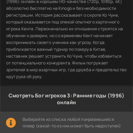
(1996) онлайн в хорошем HD-качестве (720p, 1080p, 4K)
абсолютно бесплатно на Kinogo и без необходимости
регистрации. История рассказывает о сироте Ко Чуне,
который оказывается под опекой опытного карточного
игрока Кента. Первоначально их отношения строятся на
обучении и доверии, но со временем Кент начинает
воспринимать своего ученика как угрозу. Когда
приближается важный турнир по покеру в Китае,
наставник решает устранить Ко Чуна, чтобы избавиться
от потенциального конкурента. Фильм погружает
зрителей в мир азартных игр, где дружба и предательство
идут рука об руку.
Смотреть Бог игроков 3: Ранние годы (1996)
онлайн
Выбирайте из списка любой понравившийся
плеер (какой-то из них может быть недоступен)