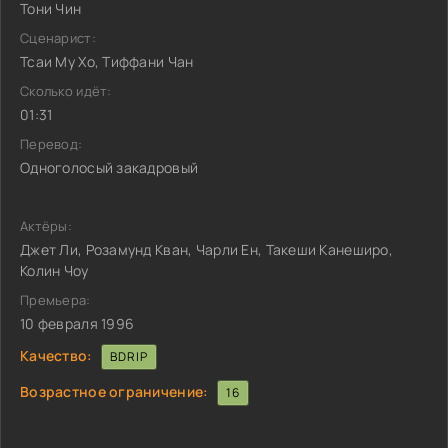
Тони Чин
Сценарист:
Тсаи Му Хо, Тиффани Чан
Сколько идёт:
01:31
Перевод:
Одноголосый закадровый
Актёры:
Джет Ли, Розамунд Кван, Чарли Ен, Такеши Канеширо,
Колин Чоу
Премьера:
10 февраля 1996
Качество:
BDRIP
Возрастное ограничение:
16