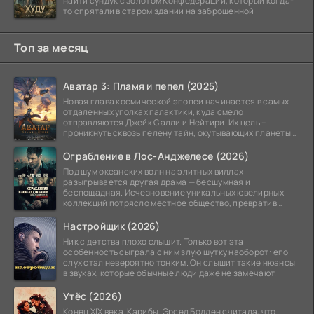
найти сундук с золотом Конфедерации, который когда-
то спрятали в старом здании на заброшенной
Топ за месяц
Аватар 3: Пламя и пепел (2025)
Новая глава космической эпопеи начинается в самых
отдаленных уголках галактики, куда смело
отправляются Джейк Салли и Нейтири. Их цель –
проникнуть сквозь пелену тайн, окутывающих планеты
системы
Ограбление в Лос-Анджелесе (2026)
Под шум океанских волн на элитных виллах
разыгрывается другая драма — бесшумная и
беспощадная. Исчезновение уникальных ювелирных
коллекций потрясло местное общество, превратив
побережье из курорта в
Настройщик (2026)
Ник с детства плохо слышит. Только вот эта
особенность сыграла с ним злую шутку наоборот: его
слух стал невероятно тонким. Он слышит такие нюансы
в звуках, которые обычные люди даже не замечают.
Утёс (2026)
Конец XIX века. Карибы. Эрсел Бодден считала, что