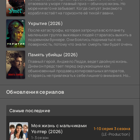
отвоевала у моря главный приз — обычную жизнь. Но
море ничего не забывает. Когда силуэт знакомого
корабля встаёт на горизонте её тихой гавани,
Укрытие (2026)
После катастрофы, которая затронула всю планету,
маленькая группа выживших людей старалась выжить в
подземном бункере. Они боялись подниматься на
поверхность, потому что знали: смерть там будет очень
Память убийцы (2026)
Главный герой, Анджело Ледде, ведет двойную жизнь.
Днем он предстает перед окружающими как
обыкновенный продавец копировальных аппаратов,
стараясь не привлекать к себе лишнего внимания. Но
когда
Обновления сериалов
Самые последние
Моя жизнь с мальчиками
1-10 серия 3 сезона
Уолтер (2026)
(LE-Production)
1-3 сезон