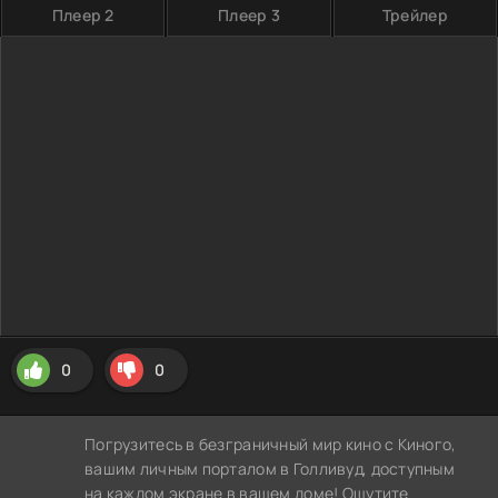
Плеер 2
Плеер 3
Трейлер
0
0
Погрузитесь в безграничный мир кино с Киного,
вашим личным порталом в Голливуд, доступным
на каждом экране в вашем доме! Ощутите