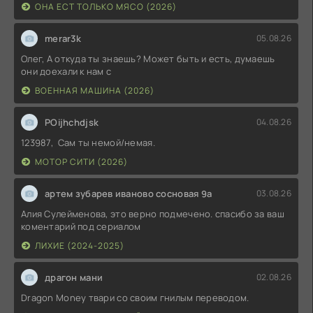
ОНА ЕСТ ТОЛЬКО МЯСО (2026)
merar3k
05.08.26
Олег, А откуда ты знаешь? Может быть и есть, думаешь
они доехали к нам с
ВОЕННАЯ МАШИНА (2026)
POijhchdjsk
04.08.26
123987, Сам ты немой/немая.
МОТОР СИТИ (2026)
артем зубарев иваново сосновая 9а
03.08.26
Алия Сулейменова, это верно подмечено. спасибо за ваш
коментарий под сериалом
ЛИХИЕ (2024-2025)
драгон мани
02.08.26
Dragon Money твари со своим гнилым переводом.