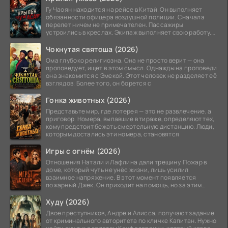
Гу Чаоян находится на рейсе в Китай. Он выполняет
обязанности офицера воздушной полиции. Сначала
перелет ничем не примечателен. Пассажиры
устроились в креслах. Экипаж выполняет свою работу.
Лайнер
Чокнутая святоша (2026)
Ома глубоко религиозна. Она не просто верит — она
проповедует, ищет в этом смысл. Однажды на проповеди
она знакомится с Эмекой. Этот человек не разделяет её
взглядов. Более того, он борется с
Гонка животных (2026)
Представьте мир, где лотерея — это не развлечение, а
приговор. Номера, выпавшие в тираже, определяют тех,
кому предстоит бежать смертельную дистанцию. Люди,
которым достались эти номера, становятся
Игры с огнём (2026)
Отношения Натали и Лафлина дали трещину. Пожар в
доме, который чуть не унёс жизни, лишь усилил
взаимное напряжение. В этот момент появляется
пожарный Джек. Он приходит на помощь, но за этим
стоит его
Худу (2026)
Двое преступников, Андре и Алисса, получают задание
от криминального авторитета по кличке Капитан. Нужно