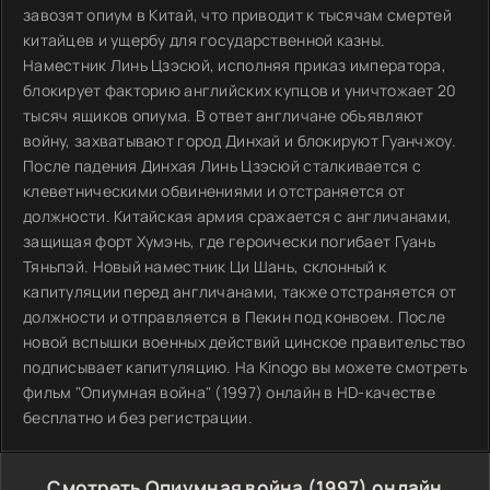
завозят опиум в Китай, что приводит к тысячам смертей
китайцев и ущербу для государственной казны.
Наместник Линь Цзэсюй, исполняя приказ императора,
блокирует факторию английских купцов и уничтожает 20
тысяч ящиков опиума. В ответ англичане объявляют
войну, захватывают город Динхай и блокируют Гуанчжоу.
После падения Динхая Линь Цзэсюй сталкивается с
клеветническими обвинениями и отстраняется от
должности. Китайская армия сражается с англичанами,
защищая форт Хумэнь, где героически погибает Гуань
Тяньпэй. Новый наместник Ци Шань, склонный к
капитуляции перед англичанами, также отстраняется от
должности и отправляется в Пекин под конвоем. После
новой вспышки военных действий цинское правительство
подписывает капитуляцию. На Kinogo вы можете смотреть
фильм "Опиумная война" (1997) онлайн в HD-качестве
бесплатно и без регистрации.
Смотреть Опиумная война (1997) онлайн