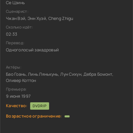
Се Цзинь
Сценарист:
Чжан Вэй, Энн Хуэй, Cheng Zhigu
Сколько идёт:
02:33
Перевод:
Одноголосый закадровый
Актёры:
Бао Гоань, Линь Лянькунь, Лун Сихун, Дебра Бомонт,
Оливер Коттон
Премьера:
9 июня 1997
Качество:
DVDRIP
Возрастное ограничение: