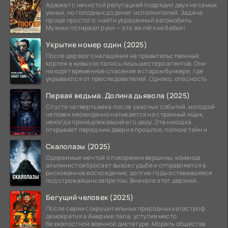
Адвокат с нечистой репутацией подрядил двух не самых
умных, но голодных до денег исполнителей. Задача
проще простого: найти украденный автомобиль.
Мужики потирают руки — это же лёгкие бабки!
Укрытие номер один (2025)
После дерзкого нападения на правительственный
кортеж в живых остались лишь шестеро агентов. Они
находят временное спасение в старом бункере, где
укрываются от преследователей. Однако, опасность
Первая ведьма. Долина дьявола (2025)
Спустя четверть века после ужасных событий, молодой
человек неожиданно натыкается на странный ящик,
некогда принадлежавший его деду. Эта находка
открывает перед ним двери в прошлое, полное тайн и
Скалолазы (2025)
Одержимые мечтой о покорении вершины, команда
альпинистов бросает вызов судьбе и отправляется в
рискованное восхождение, долгие годы остававшееся
под строжайшим запретом. Вначале этот дерзкий
проект
Бегущий человек (2025)
После серии сокрушительных природных катастроф
демократия в Америке пала, уступив место
безжалостной военной диктатуре. Мораль общества