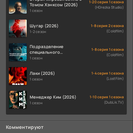
1-20 серия 1 сезона
Томом Хэнксом (2026)
(HDrezka Studio)
1 сезон
Шугар (2026)
1-8 серия 2 сезона
(Coldfilm)
1-2 сезон
Подразделение
1-8 серия 1 сезона
специального
(Coldfilm)
назначения (2026)
1 сезон
Лаки (2026)
1-4 серия 1 сезона
(LostFilm)
1 сезон
Менеджер Ким (2026)
1-10 серия 1 сезона
(DubLik.TV)
1 сезон
Комментируют