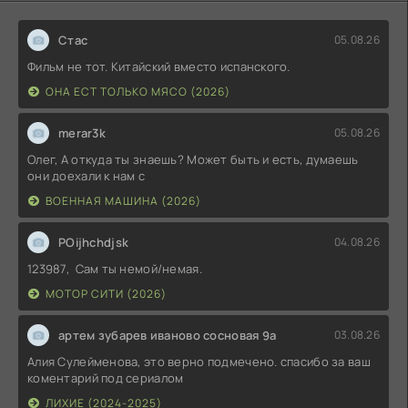
Стас
05.08.26
Фильм не тот. Китайский вместо испанского.
ОНА ЕСТ ТОЛЬКО МЯСО (2026)
merar3k
05.08.26
Олег, А откуда ты знаешь? Может быть и есть, думаешь
они доехали к нам с
ВОЕННАЯ МАШИНА (2026)
POijhchdjsk
04.08.26
123987, Сам ты немой/немая.
МОТОР СИТИ (2026)
артем зубарев иваново сосновая 9а
03.08.26
Алия Сулейменова, это верно подмечено. спасибо за ваш
коментарий под сериалом
ЛИХИЕ (2024-2025)