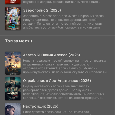
неуклонно деградировала, символом чего стало
чудовищное шоу
Зверополис 2 (2025)
Зверополис. Мегаполис, где животные разных видов
живут в гармонии, становится ареной для новой
загадки. Появление таинственной рептилии вносит
дисбаланс в устоявшийся порядок, запуская цепь
Топ за месяц
Аватар 3: Пламя и пепел (2025)
Новая глава космической эпопеи начинается в самых
отдаленных уголках галактики, куда смело
отправляются Джейк Салли и Нейтири. Их цель –
проникнуть сквозь пелену тайн, окутывающих планеты
системы
Ограбление в Лос-Анджелесе (2026)
Под шум океанских волн на элитных виллах
разыгрывается другая драма — бесшумная и
беспощадная. Исчезновение уникальных ювелирных
коллекций потрясло местное общество, превратив
побережье из курорта в
Настройщик (2026)
Ник с детства плохо слышит. Только вот эта