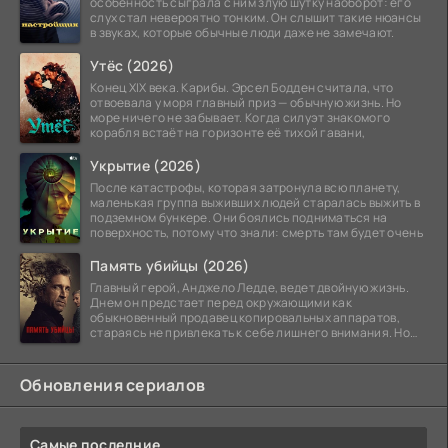
особенность сыграла с ним злую шутку наоборот: его
слух стал невероятно тонким. Он слышит такие нюансы
в звуках, которые обычные люди даже не замечают.
Утёс (2026)
Конец XIX века. Карибы. Эрсел Бодден считала, что
отвоевала у моря главный приз — обычную жизнь. Но
море ничего не забывает. Когда силуэт знакомого
корабля встаёт на горизонте её тихой гавани,
Укрытие (2026)
После катастрофы, которая затронула всю планету,
маленькая группа выживших людей старалась выжить в
подземном бункере. Они боялись подниматься на
поверхность, потому что знали: смерть там будет очень
Память убийцы (2026)
Главный герой, Анджело Ледде, ведет двойную жизнь.
Днем он предстает перед окружающими как
обыкновенный продавец копировальных аппаратов,
стараясь не привлекать к себе лишнего внимания. Но
когда
Обновления сериалов
Самые последние