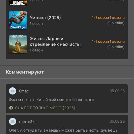
Умница (2026)
1-3 серия 1 сезона
(Coldfilm)
1 сезон
Жизнь, Ларри и
1-6 серия 1 сезона
стремление к несчастью:
(Coldfilm)
Почти история Америки
1 сезон
(2026)
Комментируют
Стас
05.08.26
Фильм не тот. Китайский вместо испанского.
ОНА ЕСТ ТОЛЬКО МЯСО (2026)
merar3k
05.08.26
Олег, А откуда ты знаешь? Может быть и есть, думаешь