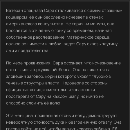
Ветеран спецназа Сара сталкивается с самым страшным
кошмаром: её сын бесследно исчезает в стенах
американского консульства. Не теряя ни минуты, она
бросается в отчаянную гонку со временем, начиная
собственное расследование. Материнское сердце,
полное решимости и любви, ведет Сару сквозь паутину
лжи и предательства.
По мере продвижения, Сара осознает, что исчезновение
сына – лишь верхушка айсберга. Она натыкается на
зловещий заговор, корни которого уходят глубоко в
теневые структуры власти. Недоверие со стороны
официальных лиц и смертельные опасности
подстерегают Сару на каждом шагу, но ничто не
способно сломить её волю.
Эта женщина, прошедшая огонь и воду, демонстрирует
невероятную стойкость духа и безграничную отвагу. Она
готова пойти на всё, чтобы вернуть своего ребенка. Её