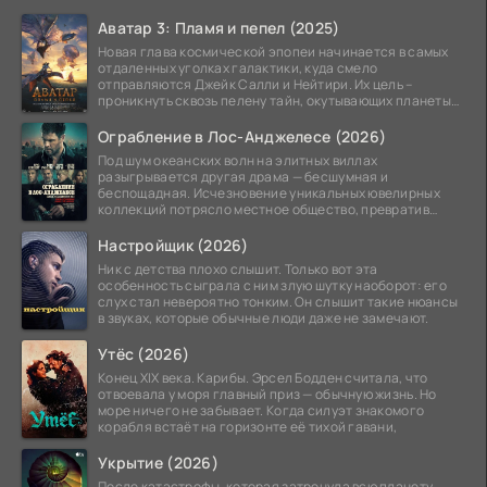
Аватар 3: Пламя и пепел (2025)
Новая глава космической эпопеи начинается в самых
отдаленных уголках галактики, куда смело
отправляются Джейк Салли и Нейтири. Их цель –
проникнуть сквозь пелену тайн, окутывающих планеты
системы
Ограбление в Лос-Анджелесе (2026)
Под шум океанских волн на элитных виллах
разыгрывается другая драма — бесшумная и
беспощадная. Исчезновение уникальных ювелирных
коллекций потрясло местное общество, превратив
побережье из курорта в
Настройщик (2026)
Ник с детства плохо слышит. Только вот эта
особенность сыграла с ним злую шутку наоборот: его
слух стал невероятно тонким. Он слышит такие нюансы
в звуках, которые обычные люди даже не замечают.
Утёс (2026)
Конец XIX века. Карибы. Эрсел Бодден считала, что
отвоевала у моря главный приз — обычную жизнь. Но
море ничего не забывает. Когда силуэт знакомого
корабля встаёт на горизонте её тихой гавани,
Укрытие (2026)
После катастрофы, которая затронула всю планету,