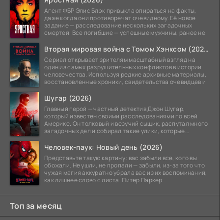
Агент ФБР Элис Блэк привыкла опираться на факты,
даже когда они противоречат очевидному. Её новое
задание — расследование нескольких загадочных
смертей. Все погибшие — успешные мужчины, ранее не
Вторая мировая война с Томом Хэнксом (2026)
Сериал открывает зрителям масштабный взгляд на
один из самых разрушительных конфликтов в истории
человечества. Используя редкие архивные материалы,
восстановленные хроники, свидетельства очевидцев и
Шугар (2026)
Главный герой — частный детектив Джон Шугар,
который известен своими расследованиями по всей
Америке. Он толковый и везучий сыщик, распутал много
загадочных дел и собирал такие улики, которые
помогли
Человек-паук: Новый день (2026)
Представьте такую картину: вас забыли все, кого вы
обожали. Не ушли, не пропали — забыли, из-за того что
чужая магия аккуратно убрала вас из их воспоминаний,
как лишнее слово с листа. Питер Паркер
Топ за месяц