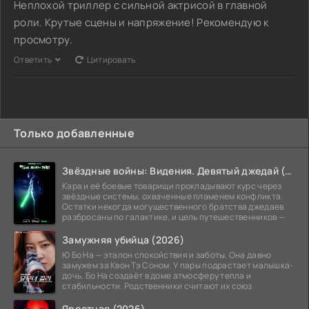
Неплохой триллер с сильной актрисой в главной
роли. Крутые сцены и напряжение! Рекомендую к
просмотру.
Ответить
Цитировать
Только добавленные
Звёздные войны: Видения. Девятый джедай (2026)
Кара и её боевые товарищи прокладывают курс через
звёздные системы, охваченные пламенем конфликта.
Остатки некогда могущественного братства джедаев
разбросаны по галактике, и цель путешественников —
Замужняя убийца (2026)
Ю Бо На — эталон спокойствия и заботы. Она давно
замужем за Квон Тэ Соном. У пары подрастает малышка-
дочь. Бо На создаёт в доме атмосферу тепла и
стабильности. Родственники считают их союз
Яростная (2026)