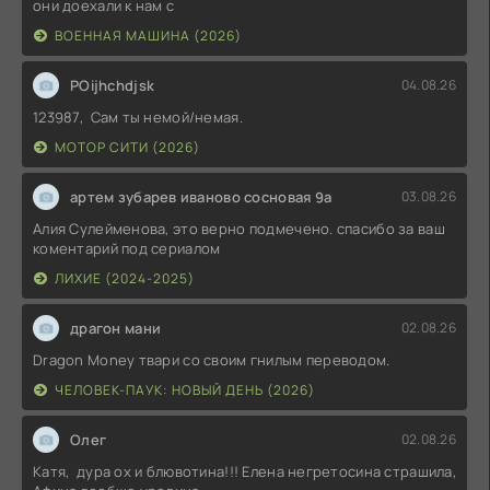
они доехали к нам с
ВОЕННАЯ МАШИНА (2026)
POijhchdjsk
04.08.26
123987, Сам ты немой/немая.
МОТОР СИТИ (2026)
артем зубарев иваново сосновая 9а
03.08.26
Алия Сулейменова, это верно подмечено. спасибо за ваш
коментарий под сериалом
ЛИХИЕ (2024-2025)
драгон мани
02.08.26
Dragon Money твари со своим гнилым переводом.
ЧЕЛОВЕК-ПАУК: НОВЫЙ ДЕНЬ (2026)
Олег
02.08.26
Катя, дура ох и блювотина!!! Елена негретосина страшила,