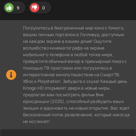
9
0
Погрузитесь в безграничный мир кино с Киного,
вашим личным порталом в Голливуд, доступным
на каждом экране в вашем доме! Ощутите
волшебство кинематографа на экране
мобильного телефона в любой точке мира,
превратите обычный вечер в премьерный показ с
помощью ТВ-приставки или погрузитесь в
интерактивное кинопутешествие на СмартТВ,
XBox и Playstation. Забудьте о скуке! Каждый день
Kinogo HD открывает двери в новые миры,
предлагая вам посмотреть фильм Вне
юрисдикции (2025), способный разбудить ваши
эмоции и вдохновить на новые открытия. Вас ждет
бесконечный поток развлечений, который никогда
не иссякнет!