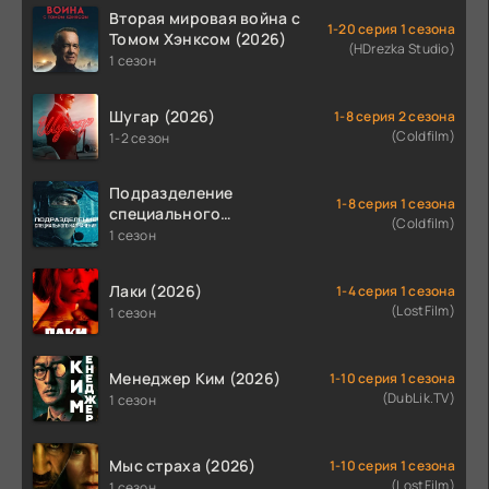
Вторая мировая война с
1-20 серия 1 сезона
Томом Хэнксом (2026)
(HDrezka Studio)
1 сезон
Шугар (2026)
1-8 серия 2 сезона
(Coldfilm)
1-2 сезон
Подразделение
1-8 серия 1 сезона
специального
(Coldfilm)
назначения (2026)
1 сезон
Лаки (2026)
1-4 серия 1 сезона
(LostFilm)
1 сезон
Менеджер Ким (2026)
1-10 серия 1 сезона
(DubLik.TV)
1 сезон
Мыс страха (2026)
1-10 серия 1 сезона
(LostFilm)
1 сезон