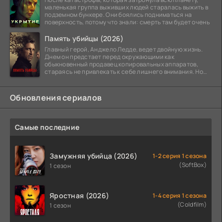
маленькая группа выживших людей старалась выжить в
подземном бункере. Они боялись подниматься на
поверхность, потому что знали: смерть там будет очень
Память убийцы (2026)
Главный герой, Анджело Ледде, ведет двойную жизнь.
Днем он предстает перед окружающими как
обыкновенный продавец копировальных аппаратов,
стараясь не привлекать к себе лишнего внимания. Но
когда
Обновления сериалов
Самые последние
Замужняя убийца (2026)
1-2 серия 1 сезона
(SoftBox)
1 сезон
Яростная (2026)
1-4 серия 1 сезона
(Coldfilm)
1 сезон