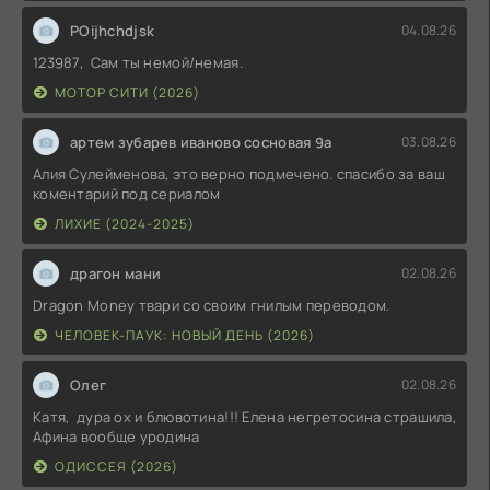
POijhchdjsk
04.08.26
123987, Сам ты немой/немая.
МОТОР СИТИ (2026)
артем зубарев иваново сосновая 9а
03.08.26
Алия Сулейменова, это верно подмечено. спасибо за ваш
коментарий под сериалом
ЛИХИЕ (2024-2025)
драгон мани
02.08.26
Dragon Money твари со своим гнилым переводом.
ЧЕЛОВЕК-ПАУК: НОВЫЙ ДЕНЬ (2026)
Олег
02.08.26
Катя, дура ох и блювотина!!! Елена негретосина страшила,
Афина вообще уродина
ОДИССЕЯ (2026)