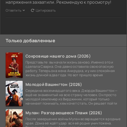
напряжения захватили. Рекомендую к просмотру!
Ответить
Цитировать
Только добавленные
Сокровище нашего дома (2026)
Представьте: вы начали жизнь заново. Именно это и
сделала Сварна. Она давно оставила свою опасную
работу. Теперь она жена Анирудха, и у них спокойная
жизнь длиной в два года. Но вот пришло время
Молодой Вашингтон (2026)
Середина восемнадцатого века. Джордж Вашингтон —
ещё не знаменитый на всю страну человек. Он просто
молодой землемер из Вирджинии, который только
начинает понимать, кем хочет стать. Он решает пойти
Мулан: Разгорающееся Пламя (2026)
После завершения войны Мулан возвращается в родные
края. Дома её ждёт удар: вся её родня уничтожена.