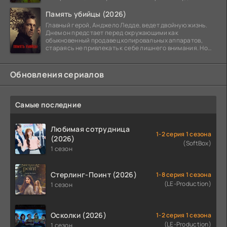
Память убийцы (2026)
Главный герой, Анджело Ледде, ведет двойную жизнь.
Днем он предстает перед окружающими как
обыкновенный продавец копировальных аппаратов,
стараясь не привлекать к себе лишнего внимания. Но
когда
Обновления сериалов
Самые последние
Любимая сотрудница
1-2 серия 1 сезона
(2026)
(SoftBox)
1 сезон
Стерлинг-Поинт (2026)
1-8 серия 1 сезона
(LE-Production)
1 сезон
Осколки (2026)
1-2 серия 1 сезона
(LE-Production)
1 сезон