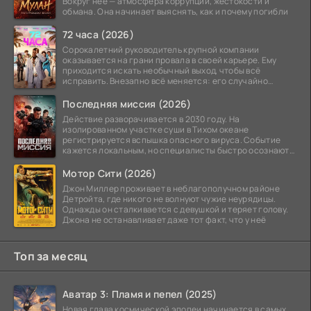
Вокруг неё — атмосфера коррупции, жестокости и
обмана. Она начинает выяснять, как и почему погибли
72 часа (2026)
Сорокалетний руководитель крупной компании
оказывается на грани провала в своей карьере. Ему
приходится искать необычный выход, чтобы всё
исправить. Внезапно всё меняется: его случайно
добавляют в
Последняя миссия (2026)
Действие разворачивается в 2030 году. На
изолированном участке суши в Тихом океане
регистрируется вспышка опасного вируса. Событие
кажется локальным, но специалисты быстро осознают:
как только
Мотор Сити (2026)
Джон Миллер проживает в неблагополучном районе
Детройта, где никого не волнуют чужие неурядицы.
Однажды он сталкивается с девушкой и теряет голову.
Джона не останавливает даже тот факт, что у неё
Топ за месяц
Аватар 3: Пламя и пепел (2025)
Новая глава космической эпопеи начинается в самых