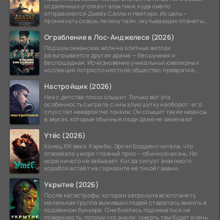
отдаленных уголках галактики, куда смело
отправляются Джейк Салли и Нейтири. Их цель –
проникнуть сквозь пелену тайн, окутывающих планеты
системы
Ограбление в Лос-Анджелесе (2026)
Под шум океанских волн на элитных виллах
разыгрывается другая драма — бесшумная и
беспощадная. Исчезновение уникальных ювелирных
коллекций потрясло местное общество, превратив
побережье из курорта в
Настройщик (2026)
Ник с детства плохо слышит. Только вот эта
особенность сыграла с ним злую шутку наоборот: его
слух стал невероятно тонким. Он слышит такие нюансы
в звуках, которые обычные люди даже не замечают.
Утёс (2026)
Конец XIX века. Карибы. Эрсел Бодден считала, что
отвоевала у моря главный приз — обычную жизнь. Но
море ничего не забывает. Когда силуэт знакомого
корабля встаёт на горизонте её тихой гавани,
Укрытие (2026)
После катастрофы, которая затронула всю планету,
маленькая группа выживших людей старалась выжить в
подземном бункере. Они боялись подниматься на
поверхность, потому что знали: смерть там будет очень