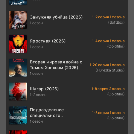
Замужняя убийца (2026)
1-2 серия 1 сезона
(SoftBox)
1 сезон
Яростная (2026)
1-4 серия 1 сезона
(Coldfilm)
1 сезон
Вторая мировая война с
1-20 серия 1 сезона
Томом Хэнксом (2026)
(HDrezka Studio)
1 сезон
Шугар (2026)
1-8 серия 2 сезона
(Coldfilm)
1-2 сезон
Подразделение
1-8 серия 1 сезона
специального
(Coldfilm)
назначения (2026)
1 сезон