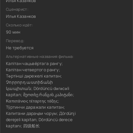
Илья Казанков
Сценарист:
Илья Казанков
Сколько идёт:
90 мин
Перевод:
Не требуется
Альтернативные названия фильма:
Капітан чацьвёртага рангу;
Капітан четвертого рангу;
Төртінші дәрежелі капитан;
Չորրորդ աստիճանի
կապիտան; Dördüncü dərəcəli
kapitan; მეოთხე რანგის კაპიტანი;
Καπετάνιος τέταρτης τάξης;
Тўртинчи даражали капитан;
Капитани дараҷаи чорум; Дördünji
derejeli kapitan; Dördüncü derece
kaptanı; 四级船长