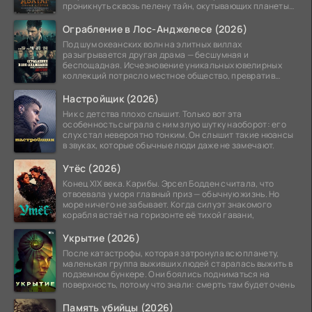
проникнуть сквозь пелену тайн, окутывающих планеты
системы
Ограбление в Лос-Анджелесе (2026)
Под шум океанских волн на элитных виллах
разыгрывается другая драма — бесшумная и
беспощадная. Исчезновение уникальных ювелирных
коллекций потрясло местное общество, превратив
побережье из курорта в
Настройщик (2026)
Ник с детства плохо слышит. Только вот эта
особенность сыграла с ним злую шутку наоборот: его
слух стал невероятно тонким. Он слышит такие нюансы
в звуках, которые обычные люди даже не замечают.
Утёс (2026)
Конец XIX века. Карибы. Эрсел Бодден считала, что
отвоевала у моря главный приз — обычную жизнь. Но
море ничего не забывает. Когда силуэт знакомого
корабля встаёт на горизонте её тихой гавани,
Укрытие (2026)
После катастрофы, которая затронула всю планету,
маленькая группа выживших людей старалась выжить в
подземном бункере. Они боялись подниматься на
поверхность, потому что знали: смерть там будет очень
Память убийцы (2026)