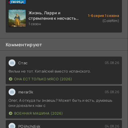
Жизнь, Ларри и
1-6 серия 1 сезона
стремление к несчастью:
(Coldfilm)
Почти история Америки
1 сезон
(2026)
Комментируют
Стас
05.08.26
Фильм не тот. Китайский вместо испанского.
ОНА ЕСТ ТОЛЬКО МЯСО (2026)
merar3k
05.08.26
Олег, А откуда ты знаешь? Может быть и есть, думаешь
они доехали к нам с
ВОЕННАЯ МАШИНА (2026)
POijhchdjsk
04.08.26