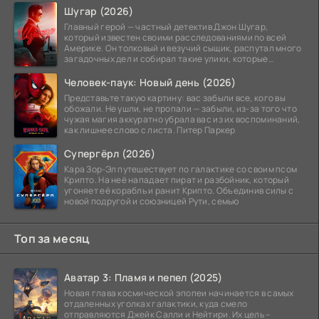
Шугар (2026)
Главный герой — частный детектив Джон Шугар,
который известен своими расследованиями по всей
Америке. Он толковый и везучий сыщик, распутал много
загадочных дел и собирал такие улики, которые
помогли
Человек-паук: Новый день (2026)
Представьте такую картину: вас забыли все, кого вы
обожали. Не ушли, не пропали — забыли, из-за того что
чужая магия аккуратно убрала вас из их воспоминаний,
как лишнее слово с листа. Питер Паркер
Супергёрл (2026)
Кара Зор-Эл путешествует по галактике со своим псом
Крипто. На неё нападает пират и разбойник, который
угоняет её корабль и ранит Крипто. Объединив силы с
новой подругой и союзницей Рути, семью
Топ за месяц
Аватар 3: Пламя и пепел (2025)
Новая глава космической эпопеи начинается в самых
отдаленных уголках галактики, куда смело
отправляются Джейк Салли и Нейтири. Их цель –