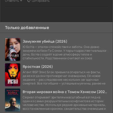
Ответить
Цитировать
Только добавленные
Замужняя убийца (2026)
Ю Бо На — эталон спокойствия и заботы. Она давно
замужем за Квон Тэ Соном. У пары подрастает малышка-
дочь. Бо На создаёт в доме атмосферу тепла и
стабильности. Родственники считают их союз
Яростная (2026)
Агент ФБР Элис Блэк привыкла опираться на факты,
даже когда они противоречат очевидному. Её новое
задание — расследование нескольких загадочных
смертей. Все погибшие — успешные мужчины, ранее не
Вторая мировая война с Томом Хэнксом (2026)
Сериал открывает зрителям масштабный взгляд на
один из самых разрушительных конфликтов в истории
человечества. Используя редкие архивные материалы,
восстановленные хроники, свидетельства очевидцев и