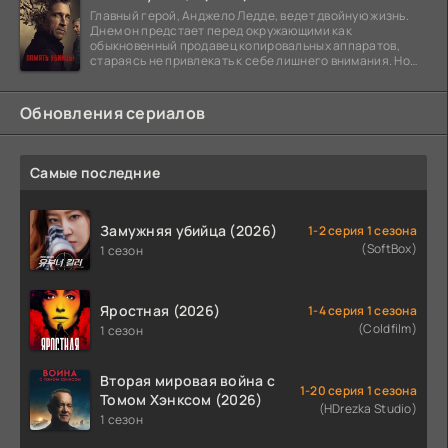
Главный герой, Анджело Ледде, ведет двойную жизнь.
Днем он предстает перед окружающими как
обыкновенный продавец копировальных аппаратов,
стараясь не привлекать к себе лишнего внимания. Но
когда
Обновления сериалов
Самые последние
Замужняя убийца (2026)
1-2 серия 1 сезона
(SoftBox)
1 сезон
Яростная (2026)
1-4 серия 1 сезона
(Coldfilm)
1 сезон
Вторая мировая война с
1-20 серия 1 сезона
Томом Хэнксом (2026)
(HDrezka Studio)
1 сезон