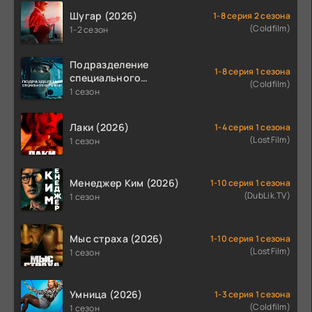
Шугар (2026)
1-8 серия 2 сезона
(Coldfilm)
1-2 сезон
Подразделение
1-8 серия 1 сезона
специального
(Coldfilm)
назначения (2026)
1 сезон
Лаки (2026)
1-4 серия 1 сезона
(LostFilm)
1 сезон
Менеджер Ким (2026)
1-10 серия 1 сезона
(DubLik.TV)
1 сезон
Мыс страха (2026)
1-10 серия 1 сезона
(LostFilm)
1 сезон
Умница (2026)
1-3 серия 1 сезона
(Coldfilm)
1 сезон