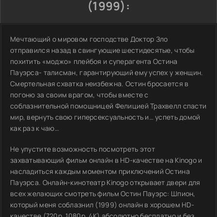
(1999):
Мечтающий о мировом господстве Доктор Зло
отправился назад в свингующие шестидесятые, чтобы
похитить «моджо» плейбоя и суперагента Остина
Пауэрса- талисман, гарантирующий ему успех у женщин.
Смертельная схватка неизбежна. Остин бросается в
погоню за своим врагом, чтобы вместе с
соблазнительной помощницей Фелицией Трахвелл спасти
мир, вернуть свою гиперсексуальность и… успеть домой
как раз к чаю…
Не упустите возможность посмотреть этот
захватывающий фильм онлайн в HD-качестве на Kinogo и
насладиться каждым моментом приключений Остина
Пауэрса. Онлайн-кинотеатр Kinogo открывает двери для
всех желающих смотреть фильм Остин Пауэрс: Шпион,
который меня соблазнил (1999) онлайн в хорошем HD-
качестве (720p, 1080p, 4K) абсолютно бесплатно и без