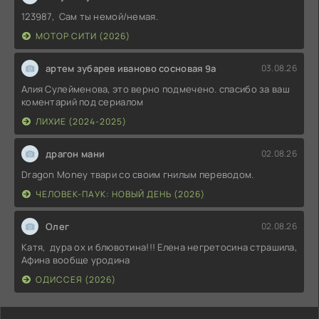
123987, Сам ты немой/немая.
МОТОР СИТИ (2026)
артем зубарев иваново сосновая 9а
03.08.26
Алия Сулейменова, это верно подмечено. спасибо за ваш
коментарий под сериалом
ЛИХИЕ (2024-2025)
драгон мани
02.08.26
Dragon Money твари со своим гнилым переводом.
ЧЕЛОВЕК-ПАУК: НОВЫЙ ДЕНЬ (2026)
Олег
02.08.26
Катя, дура ох и блювотина!!! Елена негретосина страшила,
Афина вообще уродина
ОДИССЕЯ (2026)